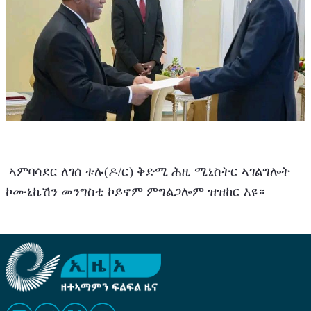
 ኣምባሳደር ለገሰ ቱሉ(ዶ/ር) ቅድሚ ሕዚ ሚኒስትር ኣገልግሎት 
ኮሙኒኬሽን መንግስቲ ኮይኖም ምግልጋሎም ዝዝከር እዩ።