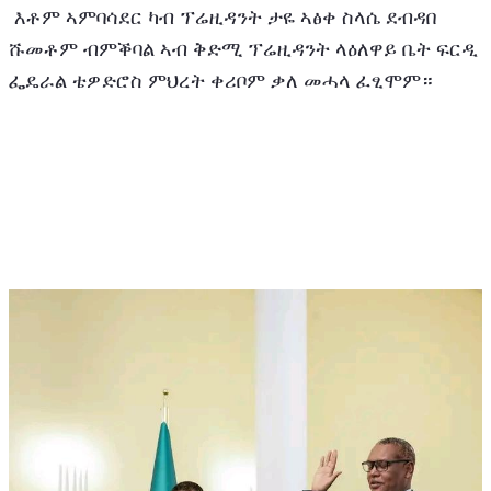
 እቶም ኣምባሳደር ካብ ፕሬዚዳንት ታዬ ኣፅቀ ስላሴ ደብዳበ 
ሹመቶም ብምቕባል ኣብ ቅድሚ ፕሬዚዳንት ላዕለዋይ ቤት ፍርዲ 
ፌዴራል ቴዎድሮስ ምህረት ቀሪቦም ቃለ መሓላ ፈፂሞም።