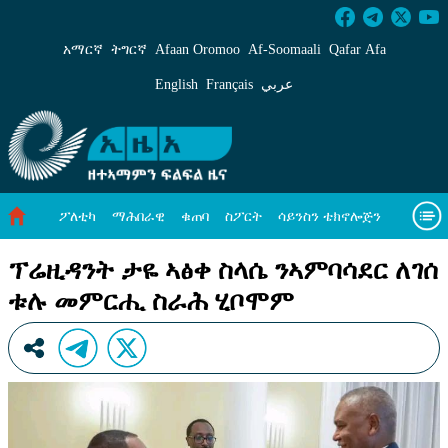
ፕሬዚዳንት ታዬ ኣፅቀ ስላሴ ንኣምባሳደር ለገሰ ቱሉ መ
አማርኛ
ትግርኛ
Afaan Oromoo
Af‑Soomaali
Qafar Afa
English
Français
عربي
ፖለቲካ
ማሕበራዊ
ቁጠባ
ስፖርት
ሳይንስን ቴክኖሎጅን
ሓለዋ ኸባቢ
ዓለም ለኸዊ ዜናታት
ቪዲዮታት
ብዛዕባና
ፕሬዚዳንት ታዬ ኣፅቀ ስላሴ ንኣምባሳደር ለገሰ
ቱሉ መምርሒ ስራሕ ሂቦሞም