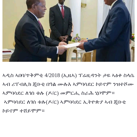
ኣዲስ ኣበባ/ጥቅምቲ 4/2018 (ኢዜኣ) ፕሬዚዳንት ታዬ ኣፅቀ ስላሴ 
ኣብ ሪፐብሊክ ጂቡቲ በዓል ሙሉእ ኣምባሳደር ኮይኖም ንዝተሾሙ 
ኣምባሳደር ለገሰ ቱሉ (ዶ/ር) መምርሒ ስራሕ ሂቦሞም።
 ኣምባሳደር ለገሰ ቱሉ(ዶ/ር) ኣምባሳደር ኢትዮጵያ ኣብ ጂቡቲ 
ኮይኖም ተሸይሞም።