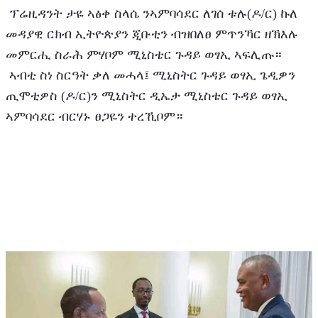
 ፕሬዚዳንት ታዬ ኣፅቀ ስላሴ ንኣምባሳደር ለገሰ ቱሉ(ዶ/ር) ኩለ 
መዳያዊ ርክብ ኢትዮጵያን ጂቡቲን ብዝበለፀ ምጥንኻር ዘኽእሉ 
መምርሒ ስራሕ ምሃቦም ሚኒስቴር ጉዳይ ወፃኢ ኣፍሊጡ። 
 ኣብቲ ስነ ስርዓት ቃለ መሓላ፤ ሚኒስትር ጉዳይ ወፃኢ ጌዲዎን 
ጢሞቲዎስ (ዶ/ር)ን ሚኒስትር ዲኤታ ሚኒስቴር ጉዳይ ወፃኢ 
ኣምባሳደር ብርሃኑ ፀጋዬን ተረኺቦም።