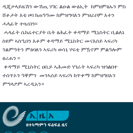
ዲጂታላይዜሽን ውሽጢ ሃገር ልዑል ውፅኢት  ከምዘምፅኡን ምስ 
ሸቶታት እቲ ዞባ ክጠዓዓሙ ከምዝግባእን ምዝራቦም እተን 
ሓላፊት ተዛሪበን፡፡ 
 ሓላፊት ሴክሬተርያት ቤት ፅሕፈት ቀዳማይ ሚኒስትር ቢልለኔ 
ስዩም ኣስዒበን እቶም ቀዳማይ ሚኒስትር መናእሰይ ኣፍሪካ 
ንልምዓትን ምዕባለን ኣፍሪካ ወሳኒ ሃፍቲ ምዃኖም ምልዓሎም 
ፀሪሐን ፡፡
 ቀዳማይ ሚኒስትር ዐቢይ ኣሕመድ ሃገራት ኣፍሪካ ዝጎልበተ 
ተሰጥኦን ዓቐምን  መንኣሰይ ኣፍሪካ ክጥቀማ ከምዝግበአን 
ምግላፆም ኣረዲአን። 