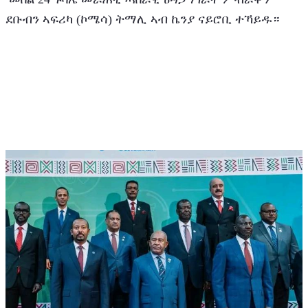
ደቡብን ኣፍሪካ (ኮሜሳ) ትማሊ ኣብ ኬንያ ናይሮቢ ተኻይዱ።