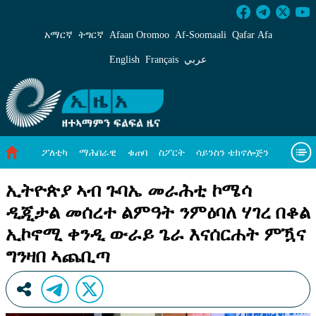
ኢትዮጵያ ኣብ ጉባኤ መራሕቲ ኮሜሳ ዲጂታል መሰረተ ል
አማርኛ
ትግርኛ
Afaan Oromoo
Af‑Soomaali
Qafar Afa
English
Français
عربي
ፖለቲካ
ማሕበራዊ
ቁጠባ
ስፖርት
ሳይንስን ቴክኖሎጅን
ሓለዋ ኸባቢ
ዓለም ለኸዊ ዜናታት
ቪዲዮታት
ብዛዕባና
ኢትዮጵያ ኣብ ጉባኤ መራሕቲ ኮሜሳ
ዲጂታል መሰረተ ልምዓት ንምዕባለ ሃገረ በቆል
ኢኮኖሚ ቀንዲ ውራይ ጌራ እናሰርሐት ምዃና
ግንዛበ ኣጨቢጣ