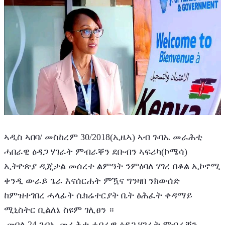
ኣዲስ ኣበባ/ መስከረም 30/2018(ኢዜኣ) ኣብ ጉባኤ መራሕቲ 
ሓበራዊ ዕዳጋ ሃገራት ምብራቐን ደቡብን ኣፍሪካ(ኮሜሳ) 
ኢትዮጵያ ዲጂታል መሰረተ ልምዓት ንምዕባለ ሃገረ በቆል ኢኮኖሚ 
ቀንዲ ውራይ ጌራ እናሰርሐት ምዃና ግንዛበ ንክውሰድ 
ከምዝተገበረ ሓላፊት ሴክሬተርያት ቤት ፅሕፈት ቀዳማይ 
ሚኒስትር ቢልለኔ ስዩም ገሊፀን ።
 መበል 24 ጉባኤ መራሕቲ ሓበራዊ ዕዳጋ ሃገራት ምብራቐን 