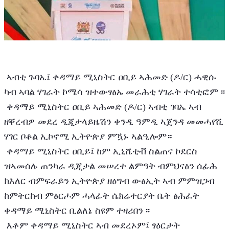
 ኣብቲ ጉባኤ፤ ቀዳማይ ሚኒስትር ዐቢይ ኣሕመድ (ዶ/ር) ሓዊሱ 
ካብ ኣባል ሃገራት ኮሜሳ ዝተውፃፅኡ መራሕቲ ሃገራት ተሳቲፎም ፡፡
 ቀዳማይ ሚኒስትር ዐቢይ ኣሕመድ (ዶ/ር) ኣብቲ ገባኤ ኣብ 
ዘቐረብዎ መደረ ዲጂታላይዜሽን ቀንዲ ዓምዲ ኣጀንዳ መመሓየሺ 
ሃገር ቦቆል ኢኮኖሚ ኢትዮጵያ ምዃኑ ኣልዒሎም።
 ቀዳማይ ሚኒስትር ዐቢይ፤ ከም ኢኒሼቲቭ ስልጠና ኮደርስ 
ዝኣመሰሉ ጠንካራ ዲጂታል መሠረተ ልምዓት ብምህናፅን ሰፊሕ 
ክእለር ብምፍራይን ኢትዮጵያ ዘዕግብ ውፅኢት ኣብ ምምዝጋብ 
ከምትርከብ ምፅርሖም ሓላፊት ሴክሬተርያት ቤት ፅሕፈት 
ቀዳማይ ሚኒስትር ቢልለኔ ስዩም ተዛሪበን ፡፡
 እቶም ቀዳማይ ሚኒስትር ኣብ መደረኦም፤ ፃዕርታት 