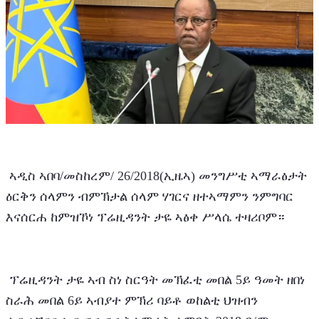
 ኣዲስ ኣበባ/መስከረም/ 26/2018(ኢዜኣ) መንግሥቲ ኣማራፅታት 
ዕርቅን ሰላምን ብምኽታል ሰላም ሃገርና ዘተኣማምን ንምግባር 
እናሰርሐ ከምዝኾነ ፕሬዚዳንት ታዬ ኣፅቀ ሥላሴ ተዛሪቦም።
 ፕሬዚዳንት ታዬ ኣብ ስነ ስርዓት መኽፈቲ መበል 5ይ ዓመት ዘበነ 
ስራሕ መበል 6ይ ኣብያተ ምኽሪ ባይቶ ወከልቲ ህዝብን 