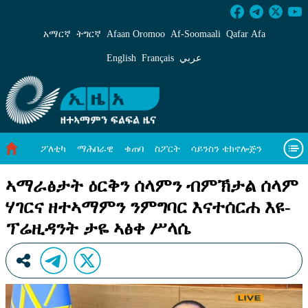
ኣማራፅታት ዕርቅን ሰላምን ብምኽታል ሰላም ሃገርና ዘተ
አማርኛ
ትግርኛ
Afaan Oromoo
Af‑Soomaali
Qafar Afa
English
Français
عربي
ፖለቲካ
ማሕበራዊ
ቁጠባ
ስፖርት
ሳይንስን ቴክኖሎጅን
ሓለዋ ኸባቢ
ዓለም ለኸዊ ዜናታት
ቪዲዮታት
ብዛዕባና
ኣማራፅታት ዕርቅን ሰላምን ብምኽታል ሰላም
ሃገርና ዘተኣማምን ንምግባር እናተሰርሐ እዩ-
ፕሬዚዳንት ታዬ ኣፅቀ ሥላሴ