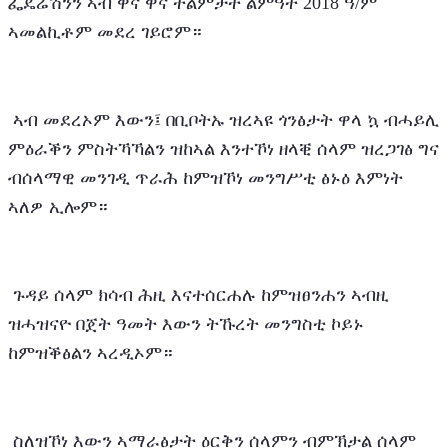
ፌዴሬሽንን ኣብ ዋና ዋና ትልምታት ልምዓት 2018 ዓ/ም 
ኣመልኪቶም መደረ ገይሮም።
 ኣብ መደረኦም እውን፤ በቢቦትኡ ዝረኣዩ ጎንፅታት ዋላ ኳ ብሓይሊ 
ምዕራቕን ምስትኻኻልን ዝከኣል እንተኾነ ዘላቒ ሰላም ዝረጋገፅ ግና 
ብሰላማዊ መንገዲ ጥራሕ ከምዝኾነ መንግሥቲ ፅኑዕ እምነት 
ኣለዎ ኢሎም።
 ጉዳይ ሰላም ክሳብ ሕዚ እናተሰርሐሉ ከምዝፀንሐን ኣብዚ 
ዝሓዝናዮ በጀት ዓመት እውን ትኹረት መንግስቲ ኮይኑ 
ከምዝቕፅልን ኣረዲኦም።
 ስለዝኾነ እውን ኣማራፅታት ዕርቅን ሰላምን ብምኽታል ሰላም 