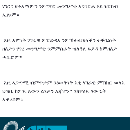
ሃገርና ዘተኣማምን ንምግባር መንግሥቲ እናሰርሐ እዩ ዝርከብ 
ኢሎም።
 እዚ እምነት ሃገራዊ ምርድዳእ ንምኽታል፣ዘላቕን ተቐባልነት 
ዘለዎን ሃገረ መንግሥቲ ንምምስራት ዝለዓለ ፋይዳ ከምዘለዎ 
ሓቢሮም።
 እዚ ኣጋጣሚ ብምጥቃም ንዕዉትነት እቲ ሃገራዊ ምኽክር መላእ 
ህዝቢ ከምኡ እውን ልሂቃን እጃሞም ንክዋፅኡ ፃውዒት 
ኣቕሪቦም።