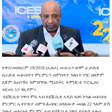
ሀዋሳ/መስከረም 19/2018 (ኢዜኣ) ሙሁራን ፀገም ፈታሕቲ 
ስራሕቲ መፅናዕትን ምርምርን ብምስላጥ ንዕቤት ሃገር ዘለዎም 
እጃም ከጠናኽሩ ከምዝግባእ ሚኒስትር ትምህርቲ ፕሮፌሰር 
ብርሀኑ ነጋ ገሊፆም።
 ዩኒቨርሲቲ ሃዋሳ ምስ ኣብ ዩኒቨርሲቲ ኣዲስ ኣበባ ትካል መፅናዕቲ 
ምርምር ኢትዮጵያ ብምትሕብባር ዘዳለውዎ መበል 22 ዓለም ለኸ 
ዓውደ መፅናዕቲ ምርምር ኣብ ዩኒቨርሲቲ ሃዋሳ ይሳለጥ ኣሎ።