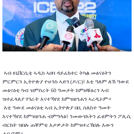
 ኣብ ዩኒቨርሲቲ ኣዲስ ኣበባ ዳይሬክተር ትካል መፅናዕትን 
ምርምርን ኢትዮጵያ ዮሀንስ ኣድገ (ዶ/ር)፤ እቲ ዓለም ለኸ ዓውደ 
መፅናዕቲ ካብ ዝምስረት 60 ዓመታት ከምዘቑፀረን ኣብ 
ዝተፈላለያ ሃገራት እናተኻየደ ከምዝፀንሐን ኣረዲኦም።
 እቲ ዓውደ መፅናዕቲ ኣብ ኢትዮጵያ በቢ ሰለስተ ዓመት 
እናተኻየደ ከምዝፀንሐ ብምግላፅ፤ ንመውፃእትን ፈፀምትን ፖሊሲ 
ብርክት ዝበሉ ጠቐምቲ እታዎታት ከምዝተረኸበሉ እውን 
ሓቢሮም።