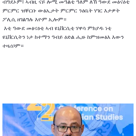
ብግደኦም፤ ኣብዚ ናይ ሎሚ መዓልቲ ዓለም ለኸ ዓውደ መፅናዕቲ 
ምርምር ዝቐርቡ ውፅኢታት ምርምር ንዕቤት ሃገር እታዎት 
ፖሊሲ ዘገልግሉ እዮም ኢሎም።
 እቲ ዓውደ መፅናዕቲ ኣብ ዩኒቨርሲቲ ሃዋሳ ምክያዱ ነቲ 
ዩኒቨርሲትን ነታ ከተማን ዓብይ ዕድል ሒዙ ከምዝመፅእ እውን 
ተዛሪቦም።