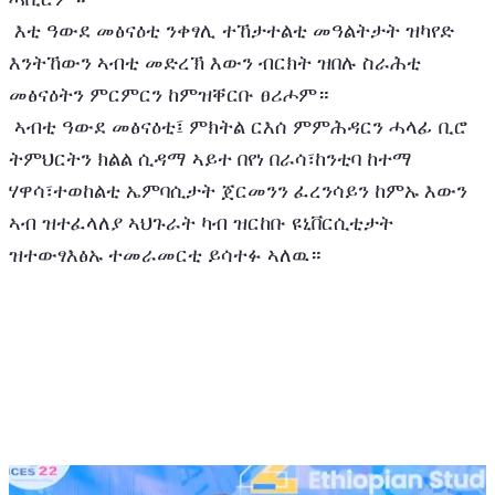
 እቲ ዓውደ መፅናዕቲ ንቀፃሊ ተኸታተልቲ መዓልትታት ዝካየድ 
እንትኸውን ኣብቲ መድረኽ እውን ብርክት ዝበሉ ስራሕቲ 
መፅናዕትን ምርምርን ከምዝቐርቡ ፀሪሖም።
 ኣብቲ ዓውደ መፅናዕቲ፤ ምክትል ርእሰ ምምሕዳርን ሓላፊ ቢሮ 
ትምህርትን ክልል ሲዳማ ኣይተ በየነ በራሳ፣ከንቲባ ከተማ 
ሃዋሳ፣ተወከልቲ ኤምባሲታት ጀርመንን ፈረንሳይን ከምኡ እውን 
ኣብ ዝተፈላለያ ኣህጉራት ካብ ዝርከቡ ዩኒቨርሲቲታት 
ዝተውፃእፅኡ ተመራመርቲ ይሳተፉ ኣለዉ።