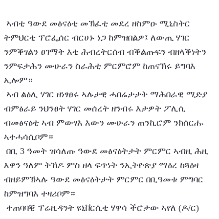
 ኣብቲ ዓውደ መፅናዕቲ መኽፈቲ መደረ ዘስምዑ ሚኒስትር 
ትምህርቲ ፕሮፌሰር ብርሀኑ ነጋ ከምዝበልዎ፤ ለውጢ ሃገር 
ንምቕፃልን ፀገማት እቲ ሕብረትርሰብ ብቕልጡፍን ብዘላቕነትን 
ንምፍታሕን ሙሁራን ስራሕቲ ምርምሮም ከጠናኽሩ ይግባእ 
ኢሎም።
 ኣብ ልዕሊ ሃገር ዘነፃፀሩ ኣሉታዊ ሓበሬታታት ማሕበራዊ ሚድያ 
ብምፅራይ ንህንፀት ሃገር መሰረት ዘንብሩ እታዎት ፖሊሲ 
ብመፅናዕቲ ኣብ ምውፃእ እውን ሙሁራን ጠንኪሮም ንክሰርሑ 
ኣተሓሳሲቦም።
 በቢ 3 ዓመት ዝሳለጡ ዓውደ መፅናዕትታት ምርምር ኣብዚ ሕዚ 
እዋን ዓለም ትኸዶ ምስ ዘላ ፍጥነት ንኢትዮጵያ ማዕረ ከጓዕዛ 
ብዘይምኽኣሉ ዓውደ መፅናዕትታት ምርምር በቢዓመቱ ምግባር 
ከምዝግባእ ተዛሪቦም።
 ተጠባባቒ ፕሬዚዳንት ዩኒቨርሲቲ ሃዋሳ ችሮታው ኣየለ (ዶ/ር) 