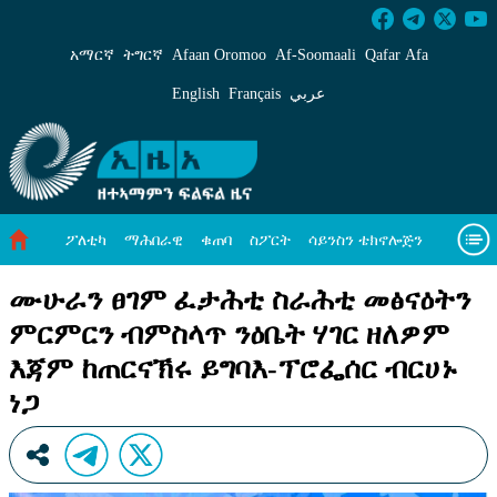
ሙሁራን ፀገም ፈታሕቲ ስራሕቲ መፅናዕትን ምርምርን ብም
አማርኛ
ትግርኛ
Afaan Oromoo
Af‑Soomaali
Qafar Afa
English
Français
عربي
ፖለቲካ
ማሕበራዊ
ቁጠባ
ስፖርት
ሳይንስን ቴክኖሎጅን
ሓለዋ ኸባቢ
ዓለም ለኸዊ ዜናታት
ቪዲዮታት
ብዛዕባና
ሙሁራን ፀገም ፈታሕቲ ስራሕቲ መፅናዕትን
ምርምርን ብምስላጥ ንዕቤት ሃገር ዘለዎም
እጃም ከጠርናኽሩ ይግባእ-ፕሮፌሰር ብርሀኑ
ነጋ