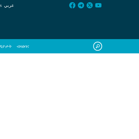
s
عربي
ዲዮታት
ብዛዕባና