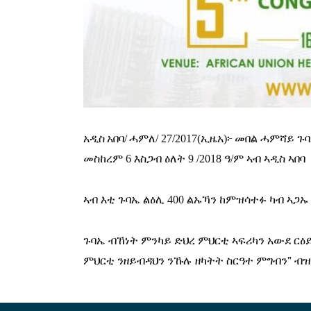
አዲስ
አበባ/
ሓምለ/
 27/2017(
ኢዜአ
)
፦
መበል ሓምሻይ ጉባ
መስከረም 6 እስጋብ ዕለት 9 /2018 ዓ/ም ኣብ ኣዲስ ኣበባ 
ኣብ እቲ ጉባኤ ልዕሊ 400 ልኡኻን ከምዝሳተፉ ካብ ኣጋኡ
ጉባኤ ብኸነት ምንካይ ድህረ ምህርቲ ኣፍሪካን አውደ
ርዕይ
ምህርቲ ንዘይብዳህን ንኹሉ ዘካትት ስርዓተ ምግብን
”
 ብዝ