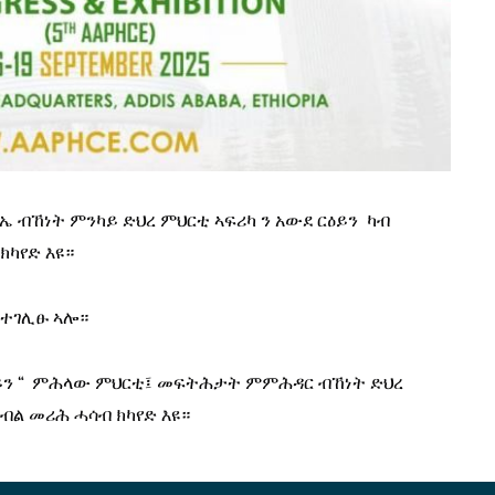
ኤ ብኸነት ምንካይ ድህረ ምህርቲ ኣፍሪካ ን አውደ
ርዕይን  ካብ 
 ክካየድ እዩ።
 ተገሊፁ ኣሎ
።
ን 
“
 ምሕላው ምህርቲ፤ መፍትሕታት ምምሕዳር ብኸነት ድህረ 
ብል መሪሕ ሓሳብ ክካየድ እዩ።