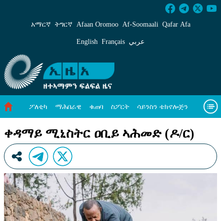
ቀዳማይ ሚኒስትር ዐቢይ ኣሕመድ (ዶ/ር) - ኢዜአ ትግር
አማርኛ
ትግርኛ
Afaan Oromoo
Af‑Soomaali
Qafar Afa
English
Français
عربي
ፖለቲካ
ማሕበራዊ
ቁጠባ
ስፖርት
ሳይንስን ቴክኖሎጅን
ሓለዋ ኸባቢ
ዓለም ለኸዊ ዜናታት
ቪዲዮታት
ብዛዕባና
ቀዳማይ ሚኒስትር ዐቢይ ኣሕመድ (ዶ/ር)