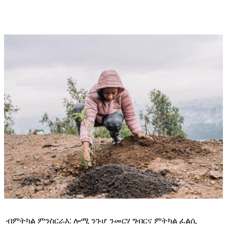
 ብምትካል ምንስርራእ
: 
ሎሚ ንጉሆ ንመርሃ ግብርና ምትካል ፈልሲ 