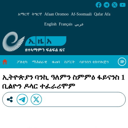
ኢትዮጵያን ባንኪ ዓለምን ስምምዕ ፋይናንስ 1 ቢልዮን 
አማርኛ
ትግርኛ
Afaan Oromoo
Af‑Soomaali
Qafar Afa
English
Français
عربي
ፖለቲካ
ማሕበራዊ
ቁጠባ
ስፖርት
ሳይንስን ቴክኖሎጅን
ሓለዋ ኸባቢ
ዓለም ለኸዊ ዜናታት
ቪዲዮታት
ብዛዕባና
ኢትዮጵያን ባንኪ ዓለምን ስምምዕ ፋይናንስ 1
ቢልዮን ዶላር ተፈራሪሞም