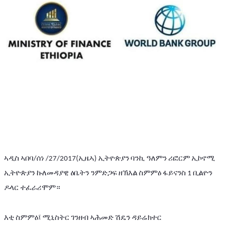
ኣዲስ
ኣበባ
ሰነ
ኢዜኣ
ኢትዮጵያን
ባንኪ
ዓለምን
ሪፎርም
ኢኮኖሚ
/
 /27/2017(
) 
ኢትዮጵያን
ኩለመዳያዊ
ዕቤትን
ንምድጋፍ
ዘኽእል
ስምምዕ
ፋይናንስ
ቢልዮን
 1 
ዶላር
ተፈራሪሞም።
እቲ
ስምምዕ፤
ሚኒስትር
ገንዘብ
ኣሕመድ
ሽዴን
ዳይሬክተር