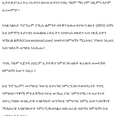
ኢትዮጵያ፣ኤርትራ፣ሱዳንን
ደቡብ
ሱዳንን
ባንኪ
ዓለም
ማርያም
ሳሊምን
እዮም
ፈሪመምዎ።
ኣካል
ካልኣይ
ፕሮግራም
ፖሊሲ
ልምዓት
ዘላቕን
ኩለመዳያውን
ዕቤት
ዝኾነ
 (DPO) 
እቲ
ስምምዕ
ፋይናንስ
ብመልክዕ
ረድኤትን
ብዝነኣሰ
ወለድን
ኣብ
ነዊሕ
እዋን
ዝኽፈል
ልቓሕ
ዝወሃብ
ከምዝኾነ
ሚኒስቴር
ገንዘብ
ንኢዜኣ
(Concessional Loan) 
ኣብ
ዝለኣኾ
መግለፂ
ኣፍሊጡ።
ባንኪ
ዓለም
ኣጀንዳ
ሪፎርም
ኢትዮጵያ
ንምድጋፍ
ዘለዎ
ቆራፅነት
ዘመላኽት
ከምዝኾነ
እውን
ሓቢሩ።
እቲ
ፕሮግራም፤
መንግስቲ
ዓውዲ
ፋይናንስ
ንምርግጋዕ፣ተወዳዳሪነት
ንግዲ
ንምዕባይ፣ዓቕሚ
ምትእኽኻብ
ሃፍቲ
ውሽጢ
ሃገር
ንምጥንኻር፣ተሓታትነት
ዝተረጋገፀሉ
ውፅኢታዊ
ኣገልግሎት
መንግስቲ
ንምፍጣር
ከምኡ
እውን
ዘላቕነት
ማሕበራዊ
ኣገልግሎታት
ንምርግጋፅ
ዘሳልጦ
ዘሎ
ስራሕ
ዝድግፍ
ከምዝኾነ
እቲ
መግለፂ
ይሕብር።