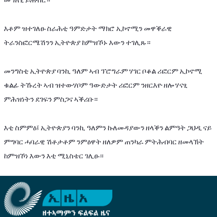
እቶም
ዝተገለፁ
ስራሕቲ
ዓምድታት
ማክሮ
ኢኮኖሚን
መዋቕራዊ
ትራንስፎርሜሽንን
ኢትዮጵያ
ከምዝኾኑ
እውን
ተገሊጹ።
መንግስቲ
ኢትዮጵያ
ባንኪ
ዓለም
ኣብ
ፕሮግራም
ሃገር
ቦቆል
ሪፎርም
ኢኮኖሚ
ቁልፊ
ትኹረት
ኣብ
ዝተውሃቦም
ዓውድታት
ሪፎርም
ንዘርእዮ
ዘሎ
ሃናፂ
ምሕዝነትን
ደገፍን
ምስጋና
ኣቕሪቡ።
እቲ
ስምምዕ፤
ኢትዮጵያን
ባንኪ
ዓለምን
ኩለመዳያውን
ዘላቕን
ልምዓት
ጋህዲ
ናይ
ምግባር
ሓባራዊ
ሽቶታቶም
ንምዕዋት
ዘለዎም
ጠንካራ
ምትሕብባር
ዘመላኽት
ከምዝኾነ
እውን
እቲ
ሚኒስቴር
ገሊፁ።