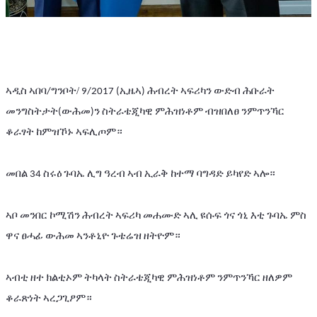
ኣዲስ
ኣበባ
ግንቦት/
ኢዜኣ
ሕብረት
ኣፍሪካን
ውድብ
ሕቡራት
/
 9/2017 (
) 
መንግስትታት
ውሕመ
ን
ስትራቴጂካዊ
ምሕዝነቶም
ብዝበለፀ
ንምጥንኻር
(
)
ቆራፃት
ከምዝኾኑ
ኣፍሊጦም።
መበል
ስሩዕ
ጉባኤ
ሊግ
ዓረብ
ኣብ
ኢራቅ
ከተማ
ባግዳድ
ይካየድ
ኣሎ።
 34 
ኣቦ
መንበር
ኮሚሽን
ሕብረት
ኣፍሪካ
መሐሙድ
ኣሊ
ዩሱፍ
ጎና
ጎኒ
እቲ
ጉባኤ
ምስ
ዋና
ፀሓፊ
ውሕመ
ኣንቶኒዮ
ጉቴሬዝ
ዘትዮም።
ኣብቲ
ዘተ
ክልቲኦም
ትካላት
ስትራቴጂካዊ
ምሕዝነቶም
ንምጥንኻር
ዘለዎም
ቆራጽነት
ኣረጋጊፆም።