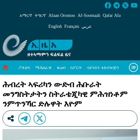
ሕብረት ኣፍሪካን ውድብ ሕቡራት መንግስትታትን ስትራ
አማርኛ
ትግርኛ
Afaan Oromoo
Af‑Soomaali
Qafar Afa
English
Français
عربي
ፖለቲካ
ማሕበራዊ
ቁጠባ
ስፖርት
ሳይንስን ቴክኖሎጅን
ሓለዋ ኸባቢ
ዓለም ለኸዊ ዜናታት
ቪዲዮታት
ብዛዕባና
ሕብረት ኣፍሪካን ውድብ ሕቡራት
መንግስትታትን ስትራቴጂካዊ ምሕዝነቶም
ንምጥንኻር ድሉዋት እዮም