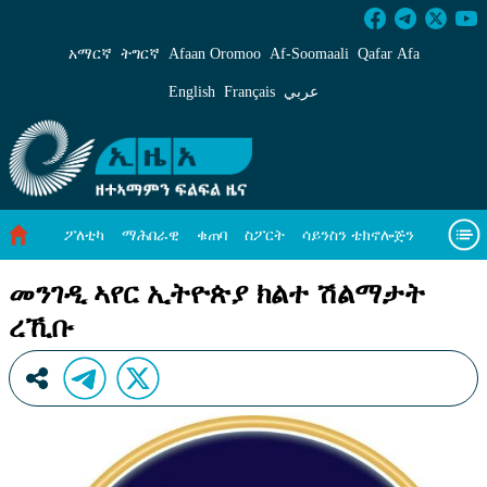
መንገዲ ኣየር ኢትዮጵያ ክልተ ሽልማታት ረኺቡ - ኢዜአ
አማርኛ
ትግርኛ
Afaan Oromoo
Af‑Soomaali
Qafar Afa
English
Français
عربي
ፖለቲካ
ማሕበራዊ
ቁጠባ
ስፖርት
ሳይንስን ቴክኖሎጅን
ሓለዋ ኸባቢ
ዓለም ለኸዊ ዜናታት
ቪዲዮታት
ብዛዕባና
መንገዲ ኣየር ኢትዮጵያ ክልተ ሽልማታት
ረኺቡ