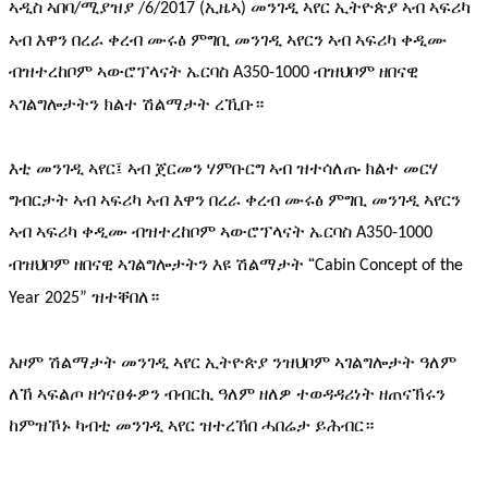
ኣዲስ
ኣበባ
ሚያዝያ
ኢዜኣ
መንገዲ
ኣየር
ኢትዮጵያ
ኣብ
ኣፍሪካ
/
 /6/2017 (
) 
ኣብ
እዋን
በረራ
ቀረብ
ሙሩፅ
ምግቢ
መንገዲ
ኣየርን
ኣብ
ኣፍሪካ
ቀዲሙ
ብዝተረከቦም
ኣውሮፕላናት
ኤርባስ
ብዝህቦም
ዘበናዊ
 A350-1000 
ኣገልግሎታትን
ክልተ
ሽልማታት
ረኺቡ።
እቲ
መንገዲ
ኣየር፤
ኣብ
ጀርመን
ሃምቡርግ
ኣብ
ዝተሳለጡ
ክልተ
መርሃ
ግብርታት
ኣብ
ኣፍሪካ
ኣብ
እዋን
በረራ
ቀረብ
ሙሩፅ
ምግቢ
መንገዲ
ኣየርን
ኣብ
ኣፍሪካ
ቀዲሙ
ብዝተረከቦም
ኣውሮፕላናት
ኤርባስ
 A350-1000 
ብዝህቦም
ዘበናዊ
ኣገልግሎታትን
እዩ
ሽልማታት
“
Cabin Concept of the 
ዝተቐበለ።
Year 2025” 
እዞም
ሽልማታት
መንገዲ
ኣየር
ኢትዮጵያ
ንዝህቦም
ኣገልግሎታት
ዓለም
ለኸ
ኣፍልጦ
ዘጎናፀፉዎን
ብብርኪ
ዓለም
ዘለዎ
ተወዳዳሪነት
ዘጠናኽሩን
ከምዝኾኑ
ካብቲ
መንገዲ
ኣየር
ዝተረኸበ
ሓበሬታ
ይሕብር።