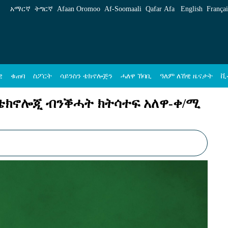
ትሳተፍ አለዋ-ቀ/ሚ ኣቢይ ኣሕመድ(ዶ/ር) - ኢዜአ ትግ
አማርኛ
ትግርኛ
Afaan Oromoo
Af‑Soomaali
Qafar Afa
English
Françai
ዊ
ቁጠባ
ስፖርት
ሳይንስን ቴክኖሎጅን
ሓለዋ ኸባቢ
ዓለም ለኸዊ ዜናታት
ቪ
 ቴክኖሎጂ ብንቕሓት ክትሳተፍ አለዋ-ቀ/ሚ