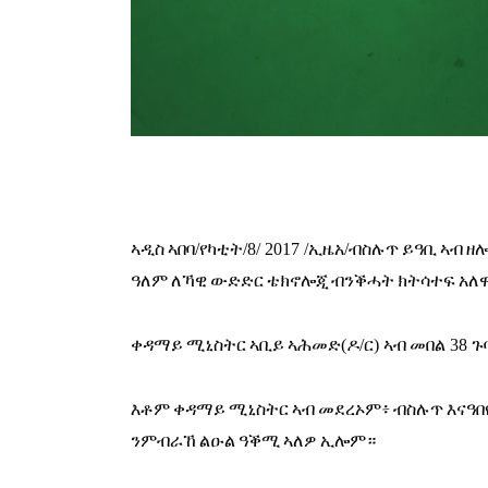
ኣዲስ
ኣበባ/የካቲት/8/
 2017 /
ኢዜአ/
ብስሉጥ
ይዓቢ
ኣብ
ዘ
ዓለም
ለኻዊ
ውድድር
ቴክኖሎጂ
ብንቕሓት
ክትሳተፍ
አለ
ቀዳማይ
ሚኒስትር
ኣቢይ
ኣሕመድ
(
ዶ
/
ር
) 
ኣብ
መበል
 38 
ጉ
እቶም
ቀዳማይ
ሚኒስትር
ኣብ
መደረኦም፥
ብስሉጥ
እናዓበ
ንምብራኸ
ልዑል
ዓቕሚ
ኣለዎ
ኢሎም።