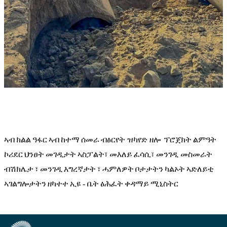
ኣብ
ክልል
ዓፋር
ኣብ
ከተማ
ሰመራ
ብፅርየት ዝካየድ ዘሎ
ፕሮጀክት
ልምዓት
ኮሪደር
ህንፀት
መገዲታት
ኣስፓልት፣
መእለይ
ፈሳሲ፣
መንገዲ መስመራት
ብሽክሌታ
፣
መንገዲ
እግረኛታት
፣
ሓምለዎት
ቦታታትን
ካልኦት
ኣድለይቲ
ኣገልግሎታትን
ዘካተተ
ኢዩ
 - 
ቤት
ፅሕፈት
ቀዳማይ
ሚኒስትር