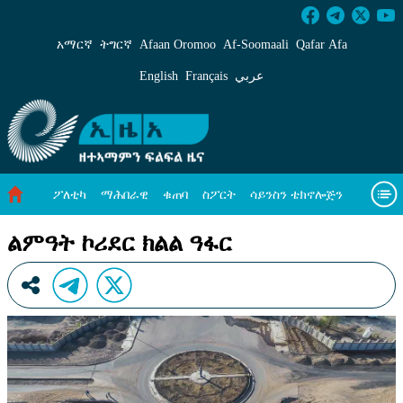
ልምዓት ኮሪደር ክልል ዓፋር - ኢዜአ ትግርኛ
አማርኛ
ትግርኛ
Afaan Oromoo
Af‑Soomaali
Qafar Afa
English
Français
عربي
ፖለቲካ
ማሕበራዊ
ቁጠባ
ስፖርት
ሳይንስን ቴክኖሎጅን
ሓለዋ ኸባቢ
ዓለም ለኸዊ ዜናታት
ቪዲዮታት
ብዛዕባና
ልምዓት ኮሪደር ክልል ዓፋር