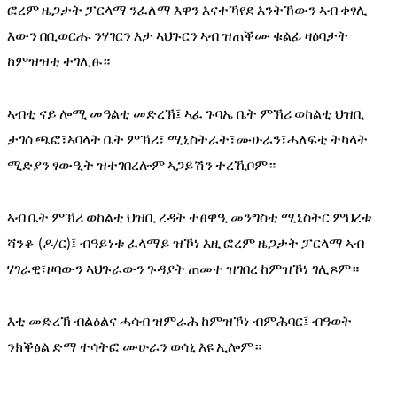
ፎረም
ዜጋታት
ፓርላማ
ንፈለማ
እዋን
እናተኻየደ
እንትኸውን
ኣብ
ቀፃሊ
እውን
በቢወርሑ
ንሃገርን
እታ
ኣህጉርን
ኣብ
ዝጠቕሙ
ቁልፊ
ዛዕባታት
ከምዝዝቲ
ተገሊፁ።
ኣብቲ
ናይ
ሎሚ
መዓልቲ
መድረኽ፤
ኣፈ
ጉባኤ
ቤት
ምኽሪ
ወከልቲ
ህዝቢ
ታገሰ
ጫፎ፣ኣባላት
ቤት
ምኽሪ፣
ሚኒስትራት፣ሙሁራን፣ሓለፍቲ
ትካላት
ሚድያን
ፃውዒት
ዝተገበረሎም
ኣጋይሽን
ተረኺቦም።
ኣብ
ቤት
ምኽሪ
ወከልቲ
ህዝቢ
ረዳት
ተፀዋዒ
መንግስቲ
ሚኒስትር
ምህረቱ
ሻንቆ
ዶ
ር
፤
ብዓይነቱ
ፈላማይ
ዝኾነ
እዚ
ፎረም
ዜጋታት
ፓርላማ
ኣብ
 (
/
)
ሃገራዊ፣ዞባውን
ኣህጉራውን
ጉዳያት
ጠመተ
ዝገበረ
ከምዝኾነ
ገሊጾም።
እቲ
መድረኽ
ብልዕልና
ሓሳብ
ዝምራሕ
ከምዝኾነ
ብምሕባር፤
ብዓወት
ንክቕፅል
ድማ
ተሳትፎ
ሙሁራን
ወሳኒ
እዩ
ኢሎም።