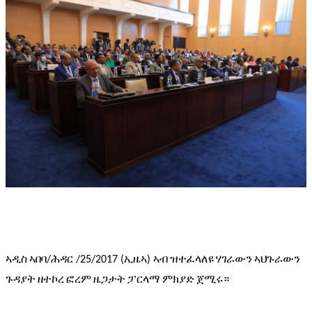
ኣዲስ
ኣበባ
ሕዳር
ኢዜኣ
ኣብ
ዝተፈላለዩ
ሃገራውን
ኣህጉራውን
/
 /25/2017 (
) 
ጉዳያት
ዘተኮረ
ፎረም
ዜጋታት
ፓርላማ
ምክያድ
ጀሚሩ።