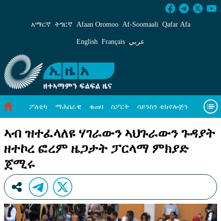
ኣብ ዝተፈላለዩ ሃገራውን ኣህጉራውን ጉዳያት ዘተኮረ 
አማርኛ
ትግርኛ
Afaan Oromoo
Af‑Soomaali
Qafar Afa
English
Français
عربي
ፖለቲካ
ማሕበራዊ
ቁጠባ
ስፖርት
ሳይንስን ቴክኖሎጅን
ሓለዋ ኸባቢ
ዓለም ለኸዊ ዜናታት
ቪዲዮታት
ብዛዕባና
ኣብ ዝተፈላለዩ ሃገራውን ኣህጉራውን ጉዳያት
ዘተኮረ ፎረም ዜጋታት ፓርላማ ምክያድ
ጀሚሩ