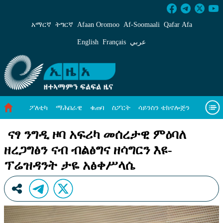
ናፃ ንግዲ ዞባ አፍሪካ መሰረታዊ ምዕባለ ዘረጋግፅን ናብ 
አማርኛ
ትግርኛ
Afaan Oromoo
Af‑Soomaali
Qafar Afa
English
Français
عربي
ፖለቲካ
ማሕበራዊ
ቁጠባ
ስፖርት
ሳይንስን ቴክኖሎጅን
ሓለዋ ኸባቢ
ዓለም ለኸዊ ዜናታት
ቪዲዮታት
ብዛዕባና
ናፃ ንግዲ ዞባ አፍሪካ መሰረታዊ ምዕባለ
ዘረጋግፅን ናብ ብልፅግና ዘሳግርን እዩ-
ፕሬዝዳንት ታዬ አፅቀሥላሴ