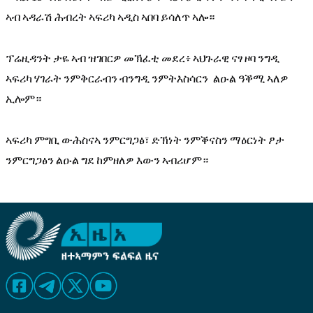
ኣብ
ኣዳራሽ
ሕብረት
ኣፍሪካ
ኣዲስ
ኣበባ
ይሳለጥ
ኣሎ።
ፕሬዚዳንት
ታዬ
ኣብ
ዝገበርዎ
መኽፈቲ
መደረ፥
ኣህጉራዊ
ናፃ
ዞባ
ንግዲ
ኣፍሪካ
ሃገራት
ንምቅርራብን
ብንግዲ
ንምትእስሳርን 
ልዑል
ዓቕሚ
ኣለዎ
ኢሎም።
ኣፍሪካ
ምግቢ
ውሕስናኣ
ንምርግጋፅ፣
ድኽነት
ንምቕናስን
ማዕርነት
ፆታ
ንምርግጋፅን
ልዑል
ግደ
ከምዘለዎ
እውን
ኣብሪሆም።