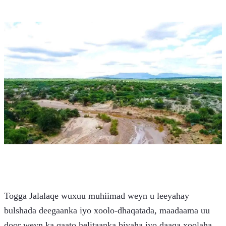
Togga Jalalaqe wuxuu muhiimad weyn u leeyahay 
bulshada deegaanka iyo xoolo-dhaqatada, maadaama uu 
door weyn ka qaato helitaanka biyaha iyo daaqa xoolaha.