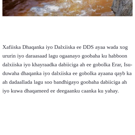
Xafiiska Dhaqanka iyo Dalxiiska ee DDS ayaa wada xog 
ururin iyo daraasaad lagu ogaanayo goobaha ku habboon 
dalxiiska iyo khayraadka dabiiciga ah ee gobolka Erar, Isu-
duwaha dhaqanka iyo dalxiiska ee gobolka ayaana qayb ka 
ah dadaallada lagu soo bandhigayo goobaha dabiiciga ah 
iyo kuwa dhaqameed ee deegaanku caanka ku yahay.