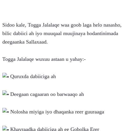
Sidoo kale, Togga Jalalaqe waa goob laga helo nasasho, 
bilic dabiici ah iyo muuqaal muujinaya hodantinimada 
deegaanka Sallaxaad.
Togga Jalalaqe wuxuu astaan u yahay:-
 Quruxda dabiiciga ah
 Deegaan cagaaran oo barwaaqo ah
 Nolosha miyiga iyo dhaqanka reer guuraaga
 Khayraadka dabiiciga ah ee Gobolka Erer