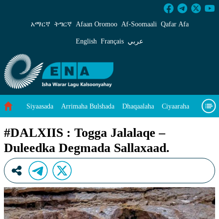
#DALXIIS : Togga Jalalaqe &#8211; Duleedka
አማርኛ
ትግርኛ
Afaan Oromoo
Af‑Soomaali
Qafar Afa
English
Français
عربي
Siyaasada
Arrimaha Bulshada
Dhaqaalaha
Ciyaaraha
Sayniska Iyo Teknoloojiyada
Ilaalinta Deegaanka
#DALXIIS : Togga Jalalaqe –
Duleedka Degmada Sallaxaad.
Wararka Caalamka
Qodobada Tilmaamaha
Muuqaalo
Arrimaheena