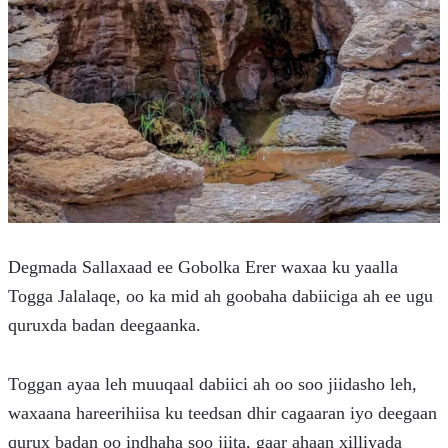
Degmada Sallaxaad ee Gobolka Erer waxaa ku yaalla 
Togga Jalalaqe, oo ka mid ah goobaha dabiiciga ah ee ugu 
quruxda badan deegaanka.
Toggan ayaa leh muuqaal dabiici ah oo soo jiidasho leh, 
waxaana hareerihiisa ku teedsan dhir cagaaran iyo deegaan 
qurux badan oo indhaha soo jiita, gaar ahaan xilliyada 