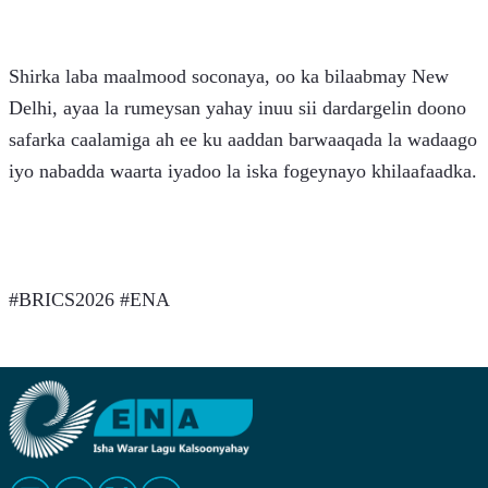
Shirka laba maalmood soconaya, oo ka bilaabmay New 
Delhi, ayaa la rumeysan yahay inuu sii dardargelin doono 
safarka caalamiga ah ee ku aaddan barwaaqada la wadaago 
iyo nabadda waarta iyadoo la iska fogeynayo khilaafaadka.
#BRICS2026 #ENA