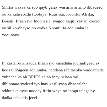
Shirka waxaa ka soo qayb galay wasiirro arrimo dibadeed 
oo ka kala socda Itoobiya, Ruushka, Koonfur Afrika, 
Brasiil, Iiraan iyo Indonesia, iyagoo xaqiijiyay in kooxdu 
ay sii kordhayso oo codka Koonfurta adduunka la 
xoojinayo.
In kasta oo xiisadda Iiraan iyo xiisadaha juqraafiyeed ay 
hoos u dhigeen adduunka, haddana rabitaanka waddamada 
xubnaha ka ah BRICS ee ah inay helaan xal 
diblomaasiyadeed iyo inay xasiliyaan dhaqaalaha 
adduunka ayaa noqday iftiin weyn oo loogu talagalay 
dadka nabadda jecel.