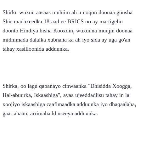
Shirku wuxuu aasaas muhiim ah u noqon doonaa guusha 
Shir-madaxeedka 18-aad ee BRICS oo ay martigelin 
doonto Hindiya bisha Kooxdin, wuxuuna muujin doonaa 
midnimada dalalka xubnaha ka ah iyo sida ay uga go'an 
tahay xasilloonida adduunka.
Shirka, oo lagu qabanayo cinwaanka "Dhisidda Xoogga, 
Hal-abuurka, Iskaashiga", ayaa ujeeddadiisu tahay in la 
xoojiyo iskaashiga caafimaadka adduunka iyo dhaqaalaha, 
gaar ahaan, arrimaha khuseeya adduunka.