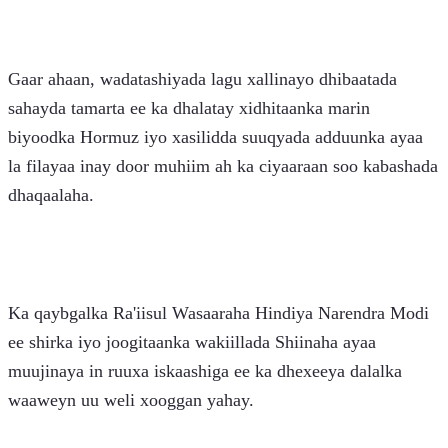
Gaar ahaan, wadatashiyada lagu xallinayo dhibaatada 
sahayda tamarta ee ka dhalatay xidhitaanka marin 
biyoodka Hormuz iyo xasilidda suuqyada adduunka ayaa 
la filayaa inay door muhiim ah ka ciyaaraan soo kabashada 
dhaqaalaha.
Ka qaybgalka Ra'iisul Wasaaraha Hindiya Narendra Modi 
ee shirka iyo joogitaanka wakiillada Shiinaha ayaa 
muujinaya in ruuxa iskaashiga ee ka dhexeeya dalalka 
waaweyn uu weli xooggan yahay.