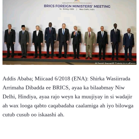
Addis Ababa; Miicaad 6/2018 (ENA): Shirka Wasiirrada 
Arrimaha Dibadda ee BRICS, ayaa ka bilaabmay Niw 
Delhi, Hindiya, ayaa rajo weyn ka muujiyay in si wadajir 
ah wax looga qabto caqabadaha caalamiga ah iyo bilowga 
cutub cusub oo iskaashi ah.