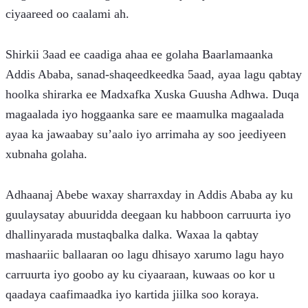
ciyaareed oo caalami ah.
Shirkii 3aad ee caadiga ahaa ee golaha Baarlamaanka 
Addis Ababa, sanad-shaqeedkeedka 5aad, ayaa lagu qabtay 
hoolka shirarka ee Madxafka Xuska Guusha Adhwa. Duqa 
magaalada iyo hoggaanka sare ee maamulka magaalada 
ayaa ka jawaabay su’aalo iyo arrimaha ay soo jeediyeen 
xubnaha golaha.
Adhaanaj Abebe waxay sharraxday in Addis Ababa ay ku 
guulaysatay abuuridda deegaan ku habboon carruurta iyo 
dhallinyarada mustaqbalka dalka. Waxaa la qabtay 
mashaariic ballaaran oo lagu dhisayo xarumo lagu hayo 
carruurta iyo goobo ay ku ciyaaraan, kuwaas oo kor u 
qaadaya caafimaadka iyo kartida jiilka soo koraya.