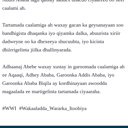
caalami ah.
Tartamada caalamiga ah waxay gacan ka geysanayaan soo 
bandhigista dhaqanka iyo qiyamka dalka, abuurista xiriir 
dadweyne oo ka dhexeeya shucuubta, iyo kicinta 
dhiirrigelinta jiilka dhallinyarada.
Adhaanaj Abebe waxay xustay in garoomada caalamiga ah 
ee Aqaaqi, Adhey Ababa, Garoonka Addis Ababa, iyo 
Garoonka Ababa Biqila ay kordhinayaan awoodda 
magaalada ee martigelinta tartamada ciyaaraha.
#WWI  #Wakaaladda_Wararka_Itoobiya