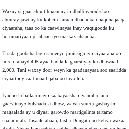
Waxay si gaar ah u tilmaantay in dhallinyarada loo 
abuuray jawi ay ku kobcin karaan dhaqanka dhaqdhaqaaqa 
ciyaaraha, taas oo ka caawinaysa inay waqtigooda ku 
horumariyaan jir ahaan iyo maskax ahaanba.
Tirada goobaha lagu sameeyo jimicsiga iyo ciyaaraha oo 
hore u ahayd 495 ayaa hadda la gaarsiiyay ku dhowaad 
2,000. Tani waxay door weyn ka qaadanaysaa soo saaridda 
ciyaartooy caafimaad qaba oo tayo leh.
Iyadoo la ballaarinayo kaabayaasha ciyaaraha lana 
gaarsiinayo bulshada si dhow, waxaa suurta gashay in 
magaalada ay u diyaar garowdo martigelinta tartamo 
caalami ah. Tusaale ahaan, bisha Duugato oo keliya waxaa 
Addis Ababa lagu qabtay saddex dhacdo ciyaareed oo heer 