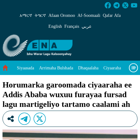
Horumarka garoomada ciyaaraha ee Addis Abab
አማርኛ
ትግርኛ
Afaan Oromoo
Af‑Soomaali
Qafar Afa
English
Français
عربي
Siyaasada
Arrimaha Bulshada
Dhaqaalaha
Ciyaaraha
Sayniska Iyo Teknoloojiyada
Ilaalinta Deegaanka
Horumarka garoomada ciyaaraha ee
Addis Ababa wuxuu furayaa fursad
Wararka Caalamka
Qodobada Tilmaamaha
Muuqaalo
lagu martigeliyo tartamo caalami ah
Arrimaheena