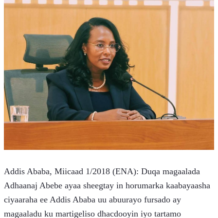
Addis Ababa, Miicaad 1/2018 (ENA): Duqa magaalada 
Adhaanaj Abebe ayaa sheegtay in horumarka kaabayaasha 
ciyaaraha ee Addis Ababa uu abuurayo fursado ay 
magaaladu ku martigeliso dhacdooyin iyo tartamo 