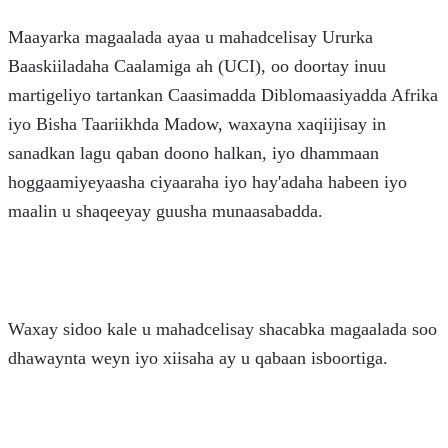
Maayarka magaalada ayaa u mahadcelisay Ururka 
Baaskiiladaha Caalamiga ah (UCI), oo doortay inuu 
martigeliyo tartankan Caasimadda Diblomaasiyadda Afrika 
iyo Bisha Taariikhda Madow, waxayna xaqiijisay in 
sanadkan lagu qaban doono halkan, iyo dhammaan 
hoggaamiyeyaasha ciyaaraha iyo hay'adaha habeen iyo 
maalin u shaqeeyay guusha munaasabadda.
Waxay sidoo kale u mahadcelisay shacabka magaalada soo 
dhawaynta weyn iyo xiisaha ay u qabaan isboortiga.