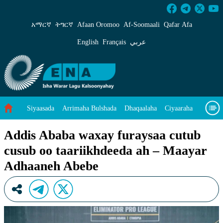
Addis Ababa waxay furaysaa cutub cusub oo 
አማርኛ
ትግርኛ
Afaan Oromoo
Af‑Soomaali
Qafar Afa
English
Français
عربي
Siyaasada
Arrimaha Bulshada
Dhaqaalaha
Ciyaaraha
Sayniska Iyo Teknoloojiyada
Ilaalinta Deegaanka
Addis Ababa waxay furaysaa cutub
cusub oo taariikhdeeda ah – Maayar
Wararka Caalamka
Qodobada Tilmaamaha
Muuqaalo
Adhaaneh Abebe
Arrimaheena