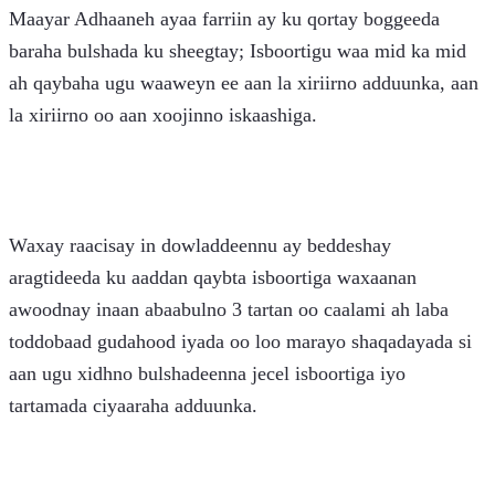
Maayar Adhaaneh ayaa farriin ay ku qortay boggeeda 
baraha bulshada ku sheegtay; Isboortigu waa mid ka mid 
ah qaybaha ugu waaweyn ee aan la xiriirno adduunka, aan 
la xiriirno oo aan xoojinno iskaashiga.
Waxay raacisay in dowladdeennu ay beddeshay 
aragtideeda ku aaddan qaybta isboortiga waxaanan 
awoodnay inaan abaabulno 3 tartan oo caalami ah laba 
toddobaad gudahood iyada oo loo marayo shaqadayada si 
aan ugu xidhno bulshadeenna jecel isboortiga iyo 
tartamada ciyaaraha adduunka.