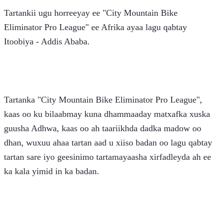
Tartankii ugu horreeyay ee "City Mountain Bike 
Eliminator Pro League" ee Afrika ayaa lagu qabtay 
Itoobiya - Addis Ababa.
Tartanka "City Mountain Bike Eliminator Pro League", 
kaas oo ku bilaabmay kuna dhammaaday matxafka xuska 
guusha Adhwa, kaas oo ah taariikhda dadka madow oo 
dhan, wuxuu ahaa tartan aad u xiiso badan oo lagu qabtay 
tartan sare iyo geesinimo tartamayaasha xirfadleyda ah ee 
ka kala yimid in ka badan.