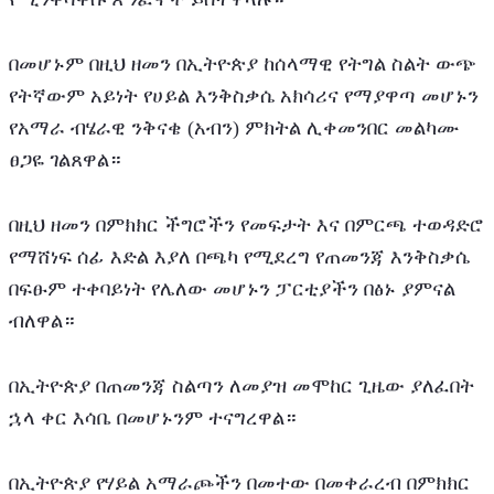
በመሆኑም በዚህ ዘመን በኢትዮጵያ ከሰላማዊ የትግል ስልት ውጭ 
የትኛውም አይነት የሀይል እንቅስቃሴ አክሳሪና የማያዋጣ መሆኑን 
የአማራ ብሄራዊ ንቅናቄ (አብን) ምክትል ሊቀመንበር መልካሙ 
ፀጋዬ ገልጸዋል።
በዚህ ዘመን በምክክር ችግሮችን የመፍታት እና በምርጫ ተወዳድሮ 
የማሸነፍ ሰፊ እድል እያለ በጫካ የሚደረግ የጠመንጃ እንቅስቃሴ 
በፍፁም ተቀባይነት የሌለው መሆኑን ፓርቲያችን በፅኑ ያምናል 
ብለዋል።
በኢትዮጵያ በጠመንጃ ስልጣን ለመያዝ መሞከር ጊዜው ያለፈበት 
ኋላ ቀር እሳቤ በመሆኑንም ተናግረዋል።
በኢትዮጵያ የሃይል አማራጮችን በመተው በመቀራረብ በምክክር 