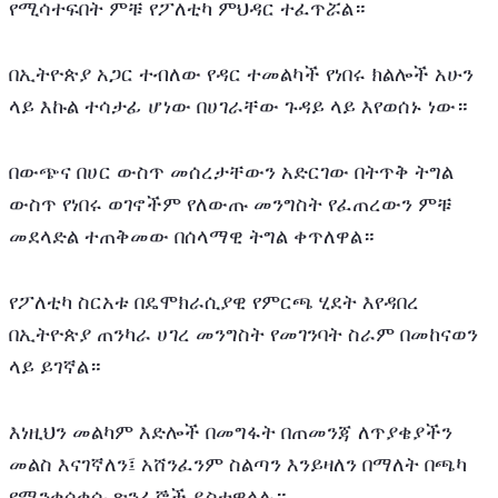
የሚሳተፍበት ምቹ የፖለቲካ ምህዳር ተፈጥሯል።
በኢትዮጵያ አጋር ተብለው የዳር ተመልካች የነበሩ ክልሎች አሁን 
ላይ እኩል ተሳታፊ ሆነው በሀገራቸው ጉዳይ ላይ እየወሰኑ ነው።
በውጭና በሀር ውስጥ መሰረታቸውን አድርገው በትጥቅ ትግል 
ውስጥ የነበሩ ወገኖችም የለውጡ መንግስት የፈጠረውን ምቹ 
መደላድል ተጠቅመው በሰላማዊ ትግል ቀጥለዋል።
የፖለቲካ ስርአቱ በዴሞክራሲያዊ የምርጫ ሂደት እየዳበረ 
በኢትዮጵያ ጠንካራ ሀገረ መንግስት የመገንባት ስራም በመከናወን 
ላይ ይገኛል።
እነዚህን መልካም እድሎች በመግፋት በጠመንጃ ለጥያቄያችን 
መልስ እናገኛለን፤ አሸንፈንም ስልጣን እንይዛለን በማለት በጫካ 
የሚንቀሳቀሱ ጽንፈኞች ይስተዋላሉ።