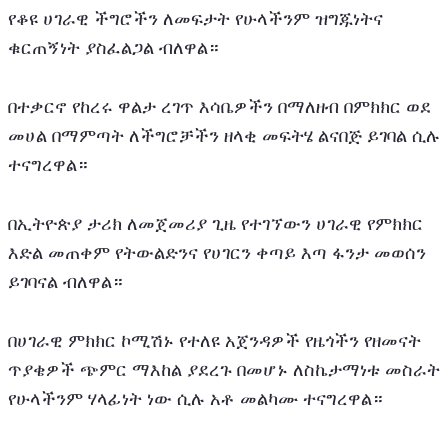
የቆዩ ሀገራዊ ችግሮችን ለመፍታት የሁላችንም ዝግጁነትና 
ቁርጠኝነት ያስፈልጋል ብለዋል።
በተቃርኖ የከረሩ ዋልታ ረገጥ እሳቤዎችን በማለዘብ በምክክር ወደ 
መሀል በማምጣት ለችግሮቻችን ዘላቂ መፍትሄ ልናበጅ ይገባል ሲሉ 
ተናግረዋል።
በኢትዮጵያ ታሪክ ለመጀመሪያ ጊዜ የተገኘውን ሀገራዊ የምክክር 
እድል መጠቀም የትውልድንና የሀገርን ቀጣይ እጣ ፋንታ መወሰን 
ይገባናል ብለዋል።
በሀገራዊ ምክክር ኮሚሽኑ የተለዩ አጀንዳዎች የዜጎችን የዘመናት 
ጥያቄዎች ጭምር ማእከል ያደረጉ በመሆኑ ለስኬታማነቱ መስራት 
የሁላችንም ሃላፊነት ነው ሲሉ አቶ መልካሙ ተናግረዋል።