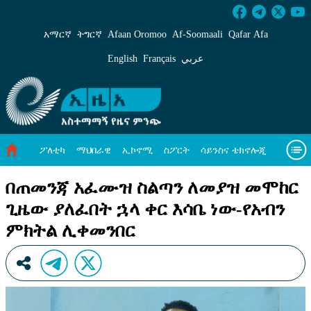
በጠመንጃ አፈሙዝ ስልጣን ለመያዝ መሞከር ጊዜው ያለፈ
አማርኛ
ትግርኛ
Afaan Oromoo
Af‑Soomaali
Qafar Afa
English
Français
عربي
ፖለቲካ
ማህበራዊ
ኢኮኖሚ
ስፖርት
ሳይንስና ቴክኖሎጂ
አካባቢ ጥበቃ
ዓለም አቀፍ ዜናዎች
መጣጥፍ
ቪዲዮዎች
በጠመንጃ አፈሙዝ ስልጣን ለመያዝ መሞከር
ጊዜው ያለፈበት ኋላ ቀር እሳቤ ነው-የአብን
መጽሔት
ስለ እኛ
ምክትል ሊቀመንበር