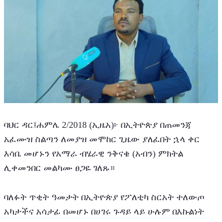
ባህር ዳር፤ሐምሌ 2/2018 (ኢዜአ)፦ በኢትዮጵያ በጠመንጃ 
አፈሙዝ ስልጣን ለመያዝ መሞከር ጊዜው ያለፈበት ኋላ ቀር 
እሳቤ መሆኑን የአማራ ብሄራዊ ንቅናቄ (አብን) ምክትል 
ሊቀመንበር መልካሙ ፀጋዬ ገለጹ።
ባለፉት ጥቂት ዓመታት በኢትዮጵያ የፖለቲካ ስርአት ተለውጦ 
አካታችና አሳታፊ በመሆኑ በሀገሩ ጉዳይ ላይ ሁሉም በእኩልነት 