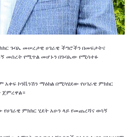
የምክክር ጉባኤ መሠረታዊ ሀገራዊ ችግሮችን በመፍታትና 
ሳኝ መሰረት የሚጥል መሆኑን በጉባኤው የሚሳተፉ 
ም አቀፍ ኮንቬንሽን ማዕከል በሚካሄደው የሀገራዊ ምክክር 
ት ጀምረዋል።
የሀገራዊ ምክክር ሂደት አሁን ላይ የመጨረሻና ወሳኝ 