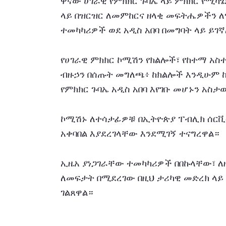
ዋናው ሀገራዊ የምክክር ጉባኤ ላይ ምክክር የሚካሄ
ላይ በዝርዝር ለመምከርና ዘላቂ መፍትሔዎችን ለማ
ተመካካሪዎች ወደ አዲስ አበባ በመግባት ላይ ይገ
የሀገራዊ ምክክር ኮሚሽን የክልሎች፣ የከተማ አስተ
ብዙኃን በሰጡት መግለጫ፥ ከክልሎች እንዲሁም 
የምክክር ጉባኤ አዲስ አበባ እየገቡ መሆኑን አስ
ኮሚሽኑ ለተሳታፊዎቹ በኢትዮጵያ ፐብሊክ ሰርቪስ
አቀባበል እያደረገላቸው እንደሚገኝ ተናግረዋል።
ኢዜአ ያነጋገራቸው ተመካካሪዎች በበኩላቸው፣ ለዘ
ለመፍታት በሚደረገው በዚህ ታሪካዊ መድረክ ላይ
ገልጸዋል።