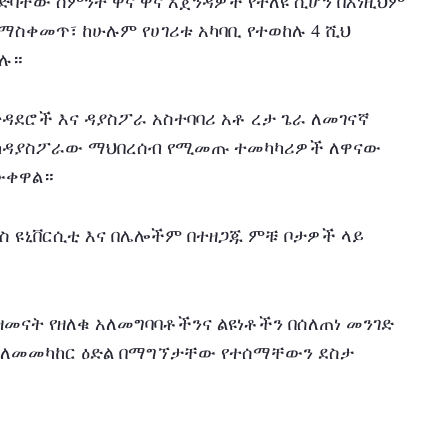
ድባቸው ስምንት ዋና ዋና አጀንዳዎች የተለዩ ሲሆን በእነዚህም 
ስቀመጥ፣ ከሁሉም የሀገሪቱ አካባቢ የተወከሉ 4 ሺህ 
ኛሉ።
ዳደሮች እና ዳያስፖራ አስተባባሪ አቶ ረታ ጌራ ለመገናኛ 
ከዳያስፖራው ማህበረሰብ የሚመጡ ተመካካሪዎች ለዋናው 
ታውቀዋል።
 ዩኒቨርሲቲ እና በሌሎችም በተዘጋጁ ምቹ ቦታዎች ላይ 
መናት የዘለቁ አለመግባባቶችንና ልዩነቶችን በሰለጠነ መንገድ 
 ለመመካከር ዕድል በማግኘታቸው የተሰማቸውን ደስታ 