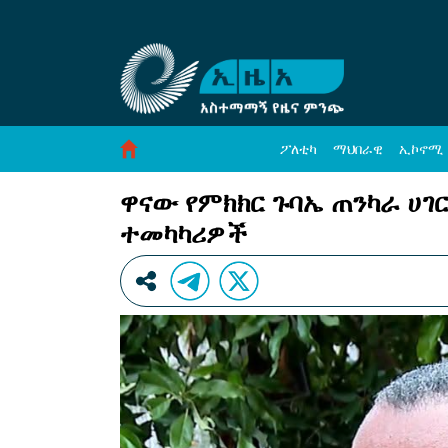
ዋናው የምክክር ጉባኤ ጠንካራ ሀገር ለመገንባት ወሳኝ መ
Skip to Content
ፖለቲካ
ማህበራዊ
ኢኮኖሚ
ዋናው የምክክር ጉባኤ ጠንካራ ሀገ
ተመካካሪዎች