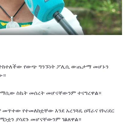
የተከተለችው የውጭ ግንኙነት ፖሊሲ ውጤታማ መሆኑን 
ው።
ሎማሲው ስኬት መሰረት መሆናቸውንም ተናግረዋል።
 መጥተው የተመለከቷቸው እንደ አረንጓዴ ዐሻራና የኮሪደር 
ሰሚነቷን ያሳደጉ መሆናቸውንም ገልጸዋል።