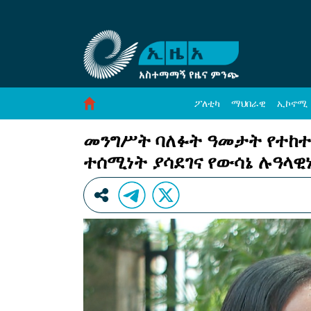
መንግሥት ባለፉት ዓመታት የተከተለው የዲፕሎማሲ መርህ 
Skip to Content
ፖለቲካ
ማህበራዊ
ኢኮኖሚ
መንግሥት ባለፉት ዓመታት የተከ
ተሰሚነት ያሳደገና የውሳኔ ሉዓላዊነ