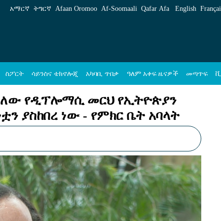
የኢትዮጵያን ተሰሚነት ያሳደገና የውሳኔ ሉዓላዊነቷን ያስ
አማርኛ
ትግርኛ
Afaan Oromoo
Af‑Soomaali
Qafar Afa
English
Françai
ስፖርት
ሳይንስና ቴክኖሎጂ
አካባቢ ጥበቃ
ዓለም አቀፍ ዜናዎች
መጣጥፍ
ቪ
ተለው የዲፕሎማሲ መርህ የኢትዮጵያን
ቷን ያስከበረ ነው - የምክር ቤት አባላት