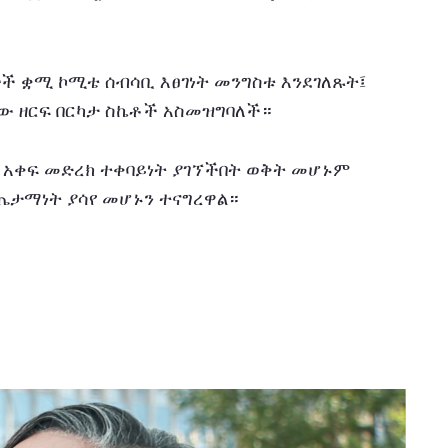
ች ቋሚ ኮሚቴ ሰብሳቢ እፀገነት መንግስቱ እንደገለጹት፤ 
 ዘርፍ በርካታ ስኬቶች አስመዝግባለች።
ም አቀፍ መድረክ ተቀባይነት ያገኘችበት ወቅት መሆኑም 
ጤታማነት ያሳየ መሆኑን ተናግረዋል።