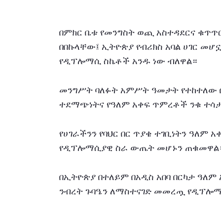
በምክር ቤቱ የመንግስት ወጪ አስተዳደርና ቁጥጥ
በበኩላቸው፤ ኢትዮጵያ የብሪክስ አባል ሀገር መሆ
የዲፕሎማሲ ስኬቶች አንዱ ነው ብለዋል።
መንግሥት ባለፉት አምሥት ዓመታት የተከተለው በ
ተደማጭነትና የዓለም አቀፍ ጥምረቶች ንቁ ተሳታ
የሀገራችንን የባህር በር ጥያቄ ተገቢነትን ዓለም 
የዲፕሎማሲያዊ ስራ ውጤት መሆኑን ጠቁመዋል
በኢትዮጵያ በተለይም በአዲስ አበባ በርካታ ዓለም 
ንብረት ጉባዔን ለማስተናገድ መመረጧ የዲፕሎማ