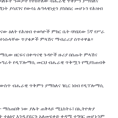
ሥት ባለፉት ዓመታት የተከተለው ብሔራዊ ጥቅምን ያማከለና 
ት ያሳደገና የውሳኔ ሉዓላዊነቷን ያስከበረ መሆኑን የሕዝብ 
ናው ዕለት የሕዝብ ተወካዮች ምክር ቤት ባካሄደው 5ኛ የሥራ 
ት ለተነሱላቸው ጥያቄዎች ምላሽና ማብራሪያ ሰጥተዋል።
ማሲው ዘርፍና በቀጣናዊ ጉዳዮች ዙሪያ በሰጡት ምላሽና 
መግራት የዲፕሎማሲ መርህ ብሔራዊ ጥቅሟን የሚያስጠብቅ 
ውስጥ ብሔራዊ ጥቅምን ያማከለና ገቢር ነበብ የዲፕሎማሲ 
 ማስጠበቅ ነው ያሉት ጠቅላይ ሚኒስትሩ፤ በኢትዮጵያ 
 ተፅዕኖ እንዲያደርጉ አለመፍቀድ ቀዳሚ ተግባር መሆኑንም 