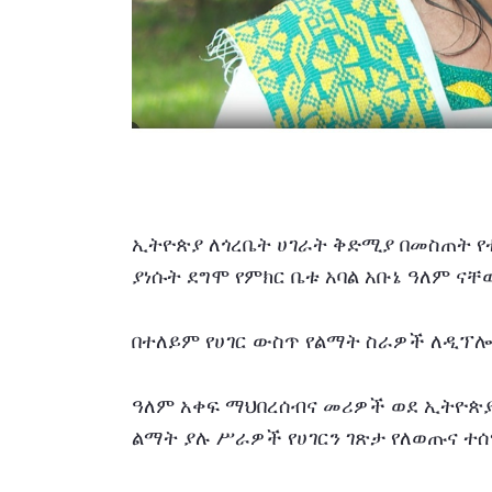
ኢትዮጵያ ለጎረቤት ሀገራት ቅድሚያ በመስጠት 
ያነሱት ደግሞ የምክር ቤቱ አባል አቡኔ ዓለም ናቸ
በተለይም የሀገር ውስጥ የልማት ስራዎች ለዲፕ
ዓለም አቀፍ ማህበረሰብና መሪዎች ወደ ኢትዮጵያ
ልማት ያሉ ሥራዎች የሀገርን ገጽታ የለወጡና ተ