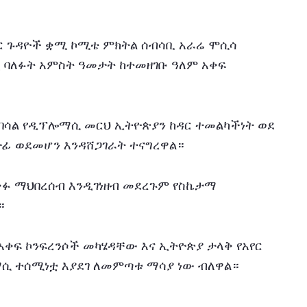
ር ጉዳዮች ቋሚ ኮሚቴ ምክትል ሰብሳቢ አራሬ ሞሲሳ 
ኗ ባለፉት አምስት ዓመታት ከተመዘገቡ ዓለም አቀፍ 
ሳል የዲፕሎማሲ መርህ ኢትዮጵያን ከዳር ተመልካችነት ወደ 
ፊ ወደመሆን እንዳሸጋገራት ተናግረዋል።
አቀፉ ማህበረሰብ እንዲገነዘብ መደረጉም የስኬታማ 
።
አቀፍ ኮንፍረንሶች መካሄዳቸው እና ኢትዮጵያ ታላቅ የአየር 
ሲ ተሰሚነቷ እያደገ ለመምጣቱ ማሳያ ነው ብለዋል።