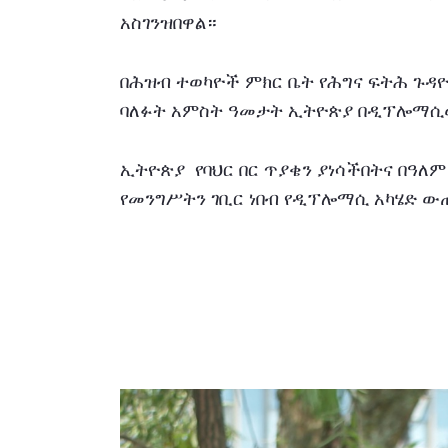
አስገንዝበዋል።
በሕዝብ ተወካዮች ምክር ቤት የሕግና ፍትሕ ጉዳዮ
ባለፉት አምስት ዓመታት ኢትዮጵያ በዲፕሎማሲው
ኢትዮጵያ  የባህር በር ጥያቄን ያነሳችበትና በዓለ
የመንግሥትን ገቢር ነበብ የዲፕሎማሲ አካሄድ ው