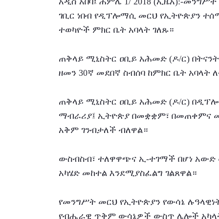
አዲስ አበባ፤ ሐምሌ 1/ 2018 (ኢዜአ):-መንግ
ገቢር ነበብ የዲፕሎማሲ መርህ የኢትዮጵያን ተሰሚነ
ተወካዮች ምክር ቤት አባላት ገለጹ።
ጠቅላይ ሚኒስትር ዐቢይ አሕመድ (ዶ/ር) በትናንት
ዘመን 30ኛ መደበኛ ስብሰባ ከምክር ቤት አባላ
ጠቅላይ ሚኒስትር ዐቢይ አሕመድ (ዶ/ር) በዲፕሎ
ማብራሪያ፤ ኢትዮጵያ በመቋቋም፣ በመጠቀምና 
አቅም ገንብታለች ብለዋል።
ውስብስብ፣ ተለዋዋጭና ኢ-ተገማች በሆነ አውድ 
አካሄድ መከተል እንደሚያስፈልግ ገልጸዋል።
የመንግሥት መርህ የኢትዮጵያን የውሳኔ ሉዓላዊነት
የብሔራዊ ጥቅም ውሳኔዎች ውስጥ ሌሎች አካላት