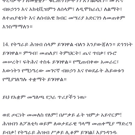
ትረካዎችን ለመቋቋም ቁርጠኝነታችንን እንገልጻለን። መገናኛ 
ብዙኃንን እና አክቲቪዝምን ለሰላም፣ ለዲሞክራሲ፣ ለልማት፣ 
ለተጠያቂነት እና ለሰብአዊ ክብር መሣሪያ አድርገን ለመጠቀም 
እንስማማለን።
14. የትግራይ ሕዝብ ሰላም ይገባዋል ብለን እንያውጃለን። ደኅንነት 
ይገባዋል። ምግብ፣ መጠለያ፣ ትምህርት፣ ጤና ጥበቃ፣ የኑሮ 
መሠረት፣ ፍትሕና ተስፋ ይገባዋል። የሚጠብቀው አመራር፣ 
እውነትን የሚነግረው መገናኛ ብዙኃን እና የወደፊት ሕይወቱን 
የሚያገለግሉ ተቋማት ይገባዋል።
ይህ የአቋም መግለጫ የጋራ ጥሪያችን ነዉ፦
ወደ ጦርነት መመለስ የለም! በሥቃይ ፊት ዝምታ አይኖርም! 
ሕዝብን ለፖለቲካ ወይም ለወታደራዊ ዓላማ መጠቀሚያ ማድረግ 
ይብቃ! የትግራይ ሕዝብ ሥቃይ ሊቆም ይገባል፤ እያንዳንዱ 