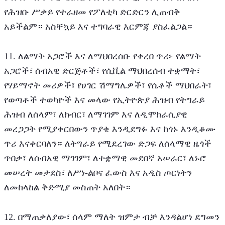
የሕዝቡ ሥቃይ የተራዘመ የፖለቲካ ድርድርን ሊጠብቅ 
አይችልም። አስቸኳይ እና ተግባራዊ እርምጃ ያስፈልጋል።
11. ለልማት አጋሮች እና ለማህበረሰቡ የቀረበ ጥሪ፦ የልማት 
አጋሮች፣ ሰብአዊ ድርጅቶች፣ የሲቪል ማህበረሰብ ተቋማት፣ 
የሃይማኖት መሪዎች፣ የሀገር ሽማግሌዎች፣ የሴቶች ማህበራት፣ 
የወጣቶች ተወካዮች እና መላው የኢትዮጵያ ሕዝብ የትግራይ 
ሕዝብ ለሰላም፣ ለክብር፣ ለማገገም እና ለዲሞክራሲያዊ 
መረጋጋት የሚያቀርበውን ጥያቄ እንዲደግፉ እና ከጎኑ እንዲቆሙ 
ጥሪ እናቀርባለን። ለትግራይ የሚደረገው ድጋፍ ለሰላማዊ ዜጎች 
ጥበቃ፣ ለሰብአዊ ማገገም፣ ለተቋማዊ መደበኛ አሠራር፣ ለኑሮ 
መሠረት መታደስ፣ ለሥነ-ልቦና ፈውስ እና አዲስ ጦርነትን 
ለመከላከል ቅድሚያ መስጠት አለበት።
12. በማጠቃለያው፣ ሰላም ማለት ዝምታ ብቻ እንዳልሆነ ደግመን 