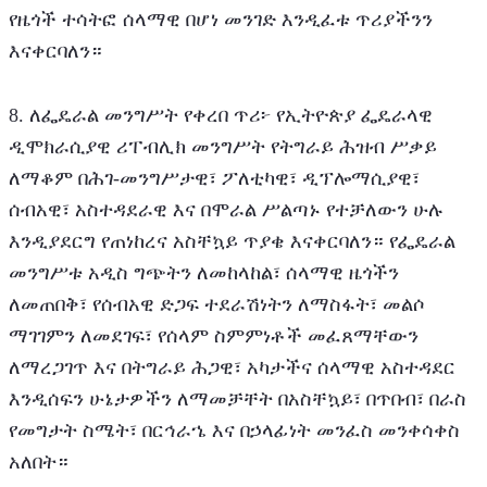
የዜጎች ተሳትፎ ሰላማዊ በሆነ መንገድ እንዲፈቱ ጥሪያችንን 
እናቀርባለን።
8. ለፌዴራል መንግሥት የቀረበ ጥሪ፦ የኢትዮጵያ ፌዴራላዊ 
ዲሞክራሲያዊ ሪፐብሊክ መንግሥት የትግራይ ሕዝብ ሥቃይ 
ለማቆም በሕገ-መንግሥታዊ፣ ፖለቲካዊ፣ ዲፕሎማሲያዊ፣ 
ሰብአዊ፣ አስተዳደራዊ እና በሞራል ሥልጣኑ የተቻለውን ሁሉ 
እንዲያደርግ የጠነከረና አስቸኳይ ጥያቄ እናቀርባለን። የፌዴራል 
መንግሥቱ አዲስ ግጭትን ለመከላከል፣ ሰላማዊ ዜጎችን 
ለመጠበቅ፣ የሰብአዊ ድጋፍ ተደራሽነትን ለማስፋት፣ መልሶ 
ማገገምን ለመደገፍ፣ የሰላም ስምምነቶች መፈጸማቸውን 
ለማረጋገጥ እና በትግራይ ሕጋዊ፣ አካታችና ሰላማዊ አስተዳደር 
እንዲሰፍን ሁኔታዎችን ለማመቻቸት በአስቸኳይ፣ በጥበብ፣ በራስ 
የመግታት ስሜት፣ በርኅራኄ እና በኃላፊነት መንፈስ መንቀሳቀስ 
አለበት።