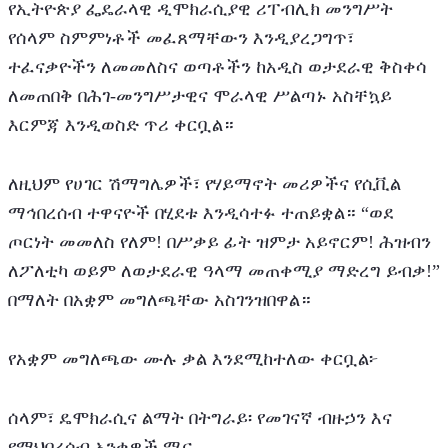
የኢትዮጵያ ፌዴራላዊ ዲሞክራሲያዊ ሪፐብሊክ መንግሥት 
የሰላም ስምምነቶች መፈጸማቸውን እንዲያረጋግጥ፣ 
ተፈናቃዮችን ለመመለስና ወጣቶችን ከአዲስ ወታደራዊ ቅስቀሳ 
ለመጠበቅ በሕገ-መንግሥታዊና ሞራላዊ ሥልጣኑ አስቸኳይ 
እርምጃ እንዲወስድ ጥሪ ቀርቧል።
ለዚህም የሀገር ሽማግሌዎች፣ የሃይማኖት መሪዎችና የሲቪል 
ማኅበረሰብ ተዋናዮች በሂደቱ እንዲሳተፉ ተጠይቋል። “ወደ 
ጦርነት መመለስ የለም! በሥቃይ ፊት ዝምታ አይኖርም! ሕዝብን 
ለፖለቲካ ወይም ለወታደራዊ ዓላማ መጠቀሚያ ማድረግ ይብቃ!” 
በማለት በአቋም መግለጫቸው አስገንዝበዋል።
የአቋም መግለጫው ሙሉ ቃል እንደሚከተለው ቀርቧል፦
ሰላም፣ ዴሞክራሲና ልማት በትግራይ፡ የመገናኛ ብዙኃን እና 
የማህበረሰብ አንቂዎች ሚና