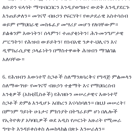
ለቡድን ፍላጎት ማጭበርበርን እንዲያወግዙና ውድቅ እንዲያደርጉ 
እንጠይቃለን። መገናኛ ብዙኃን የፍርሃት፣ የወታደራዊ አስተሳሰብ 
ወይም የማህበራዊ መከፋፈያ መሣሪያ መሆን የለባቸውም። 
ይልቁንም እውነትን፣ ሰላምን፣ ተጠያቂነትን፣ ሕገ-መንግሥታዊ 
ሥርዓትን፣ የሕዝብ ውይይትን፣ የሰብአዊ ንቃተ-ህሊናን እና 
ዲሞክራሲያዊ ኃላፊነትን በማስተዋወቅ ሕዝብን ማገልገል 
አለባቸው።
6. የሕዝብን እውነተኛ ስጋቶች ስለማንጸባረቅና የግዳጅ ምልመላን 
ስለማውገዝ፦ የመገናኛ ብዙኃን ተቋማት እና የማህበረሰብ 
አንቂዎች (አክቲቪስቶች) የሕዝቡን መሠረታዊና እውነተኛ 
ስጋቶች ድምፅ እንዲሆኑ አበክረን እናሳስባለን። በዚህ መሠረት፣ 
በምንም ዓይነት ሁኔታና ምክንያት በትግራይም ሆነ በሌሎች 
የኢትዮጵያ አካባቢዎች ወደ አዲስ የጦርነት አዙሪት የሚመራ 
ግጭት እንዳይቀሰቀስ ለመከላከል በጽኑ እንሠራለን።