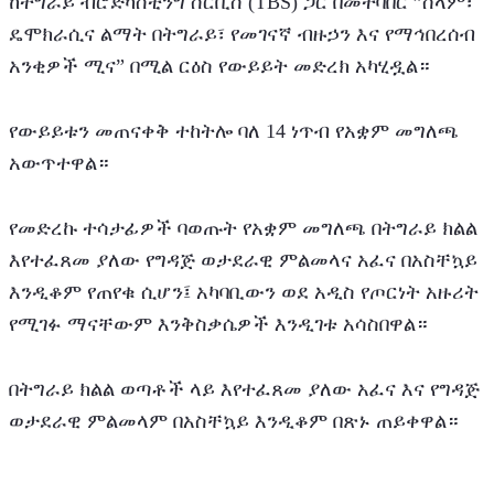
ከትግራይ ብሮድካስቲንግ ሰርቪስ (TBS) ጋር በመተባበር ”ሰላም፣ 
ዴሞክራሲና ልማት በትግራይ፣ የመገናኛ ብዙኃን እና የማኅበረሰብ 
አንቂዎች ሚና” በሚል ርዕስ የውይይት መድረክ አካሂዷል።
የውይይቱን መጠናቀቅ ተከትሎ ባለ 14 ነጥብ የአቋም መግለጫ 
አውጥተዋል።
የመድረኩ ተሳታፊዎች ባወጡት የአቋም መግለጫ በትግራይ ክልል 
እየተፈጸመ ያለው የግዳጅ ወታደራዊ ምልመላና አፈና በአስቸኳይ 
እንዲቆም የጠየቁ ሲሆን፤ አካባቢውን ወደ አዲስ የጦርነት አዙሪት 
የሚገፉ ማናቸውም እንቅስቃሴዎች እንዲገቱ አሳስበዋል።
በትግራይ ክልል ወጣቶች ላይ እየተፈጸመ ያለው አፈና እና የግዳጅ 
ወታደራዊ ምልመላም በአስቸኳይ እንዲቆም በጽኑ ጠይቀዋል።