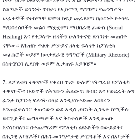
የትምህርት መሠረተ-ልማቶችንና አገልግሎቶችን በይፋ ማግኘት፣ 
የወጣቶች ደኅንነት ጥበቃ፣ የኢኮኖሚ ማገገም፣ የመንግሥት 
ሠራተኞች የተከማቸ ደሞዝ ክፍያ መፈጸም፣ በጦርነት የተጎዱ 
ማህበረሰቦችን መልሶ ማቋቋም፣ ማህበራዊ ፈውስ (Social 
Healing) እና የተጋላጭ ዜጎችን ሁለንተናዊ ደኅንነት መጠበቅ 
ናቸው። የሕዝቡ ጥልቅ ሥቃይና ዘላቂ ፍላጎት ከፖለቲካ 
መፈክሮች ወይም ከወታደራዊ ንግግሮች (Military Rhetoric) 
በስተጀርባ ሊደበቅ ወይም ሊታጠፍ አይገባም።
7. ለፖለቲካ ተዋናዮች የቀረበ ጥሪ፦ ሁሉም የትግራይ የፖለቲካ 
ተዋናዮችና ቡድኖች የሕዝቡን ሕልውና፣ ክብር እና የወደፊት ዕጣ 
ፈንታ ከፓርቲ ፍላጎት በላይ እንዲያስቀድሙ አበክረን 
እንጠይቃለን። ቀጠናውን ወደ አዲስ ጦርነት ሊገፋፉ ከሚችሉ 
ድርጊቶች፣ መግለጫዎች እና ቅስቀሳዎች እንዲቆጠቡ 
እናሳስባለን። በተጨማሪም የፖለቲካ ልዩነቶችን በውይይት፣ 
በሕጋዊ አካሄዶች፣ በሕገ-መንግሥታዊ ሥርዓቶች እና በአካታች 