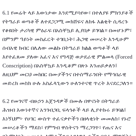
6.1 የመሬት ላይ እውነታው እንደሚያሳየው፣ በተለያዩ ምክንያቶች 
የትግራይ ወጣቶች ለተደጋጋሚ መክሸፍና ለከፋ እልቂት ሲዳረጉ 
የቆዩበት ታሪካዊ ምዕራፍ በአስቸኳይ ሊያበቃ ይገባል። በመሆኑም፣ 
በምንም ዓይነት መስፈርት ተገቢነት፣ ሕጋዊ መሠረት እንዲሁም 
ሰብአዊ ክብር በሌለው መልኩ በትግራይ ክልል ወጣቶች ላይ 
እየተፈጸመ ያለው አፈና እና የግዳጅ ወታደራዊ ምልመላ (Forced 
Conscription) በአስቸኳይ እንዲቆም በጽኑ እንጠይቃለን፤ 
ለዚህም መርህ መከበር በሙያችንና በተሰማራንበት የማኅበራዊ 
መድረክ መስክ ሁሉ አስፈላጊውን ሁለንተናዊ ጥረት እናደርጋለን።
6.2 የመገናኛ ብዙኃን አጀንዳዎች በሙሉ በዋናነት በትግራይ 
ሕዝብ እውነተኛና አንገብጋቢ ፍላጎቶች ላይ ሊያተኩሩ ይገባል፤ 
እነኝህም፦ የሀገር ውስጥ ተፈናቃዮችን በዘላቂነት መመለስ፣ የኑሮ 
መሠረቶችን ማደስ፣ የምግብ ዋስትናን ማረጋገጥ፣ የጤና እና 