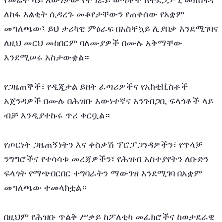
የመሬት ላይ እውነታው የትግራይ ወጣቶች ለተደጋጋሚ መክሸፍና 
ለከፋ እልቂት ሲዳረጉ መቆየታቸውን የጠቀሰው የአቋም 
መግለጫው፤ ይህ ታሪካዊ ምዕራፍ በአስቸኳይ ሊያበቃ እንደሚገባና 
ለዚህ መርህ መከበርም ባለሙያዎች በሙሉ አቅማቸው 
እንደሚሠሩ አስታውቋል።
የጋዜጠኞች፣ የዲጂታል ይዘት ፈጣሪዎችና የአክቲቪስቶች 
አጀንዳዎች በሙሉ በሕዝቡ እውነተኛና አንገብጋቢ ፍላጎቶች ላይ 
ብቻ እንዲያተኩሩ ጥሪ ቀርቧል።
የጦርነት ጋዜጠኝነትን እና ቀስቃሽ ፕሮፓጋንዳዎችን፣ የጥላቻ 
ንግግሮችና የተሳሳቱ መረጃዎችን፣ የሕዝብ አስተያየትን ለቡድን 
ፍላጎት የማጭበርበር ተግባራትን ማውገዝ እንደሚገባ በአቋም 
መግለጫው ተመላክቷል።
በዚህም የሕዝቡ ጥልቅ ሥቃይ ከፖለቲካ መፈክሮችና ከወታደራዊ 