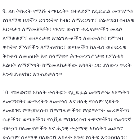
9. ልዩ ትኩረት የሚሹ ተግባራት፦ በተለይም የፌዴራል መንግሥቱ 
የሰላማዊ ዜጎችን ደኅንነትና ክብር ለማረጋገጥ፣ ያልተገደበ ሰብአዊ 
እርዳታን ለማመቻቸት፣ የአገር ውስጥ ተፈናቃዮችን መልሶ 
ለማቋቋም፣ መሠረታዊ አገልግሎቶችን ለመመለስ፣ የምግብ 
ዋስትና ምላሾችን ለማጠናከር፣ ወጣቶችን ከአዲስ ወታደራዊ 
ቅስቀሳ ለመጠበቅ እና ሰላማዊና ሕገ-መንግሥታዊ የፖለቲካ 
እልባት ለማምጣት ከሚመለከታቸው አካላት ጋር ያለውን ጥረት 
እንዲያጠናክር እንጠይቃለን።
10. የባለድርሻ አካላት ተሳትፎ፦ የፌዴራል መንግሥቱ እምነትን 
ለመገንባት፣ ውጥረትን ለመቀነስ እና ዘላቂ የሰላም ሂደትን 
ለመደገፍ የማህበረሰብ ሽማግሌዎችን፣ የሃይማኖት መሪዎችን፣ 
ሴቶችን፣ ወጣቶችን፣ የሲቪል ማህበረሰብ ተዋናዮችን፣ የመገናኛ 
ብዙኃን ባለሙያዎችን እና ሕጋዊ ተቋማዊ አካላትን ጨምሮ 
ሁሉንም ሰላማዊ ባለድርሻ አካላት እንዲያሳትፍ እናሳስባለን። 