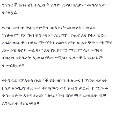
ንግግሮች በስተጀርባ ሊደበቅ እንደማይገባ በአቋም መግለጫው 
ተገልጿል።
የሀገር ውስጥ ተፈናቃዮችን በዘላቂነት መመለስና መልሶ 
ማቋቋም፣ የምግብ ዋስትናን ማረጋገጥ፣ የጤና እና የትምህርት 
አገልግሎቶችን በይፋ ማግኘት፣ የመንግሥት ሠራተኞች የተከማቸ 
ደመወዝ ክፍያ መፈጸም እና የኢኮኖሚ ማገገም ላይ መገናኛ 
ብዙኃን በትኩረት ሊሠሩባቸው የሚገቡ ጉዳዮች እንደሆኑም 
ተመልክቷል።
የትግራይ የፖለቲካ ቡድኖች የሕዝቡን ሕልውና ከፓርቲ ፍላጎት 
በላይ እንዲያስቀድሙ፣ ቀጣናውን ወደ አዲስ ጦርነት ከሚገፋፉ 
ቅስቀሳዎች እንዲቆጠቡና ልዩነቶችን በሰላማዊ ውይይት ብቻ 
እንዲፈቱ ተጠይቋል።