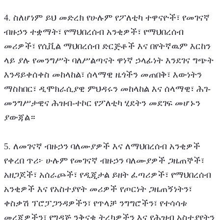
4. ስለሆነም ይህ መድረክ የሁሉም የፖለቲካ ተዋናዮች፣ የመገናኛ 
ብዙኃን ተቋማት፣ የማህበረሰብ አንቂዎች፣ የማህበረሰብ 
መሪዎች፣ የሲቪል ማህበረሰብ ድርጅቶች እና በየትኛዉም እርከን 
ላይ ያሉ የመንግሥት ባለሥልጣናት ዋነኛ ኃላፊነት እንደገና ግጭት 
እንዳይቀሰቀስ መከላከል፣ ሰላማዊ ዜጎችን መጠበቅ፣ እውነትን 
ማስከበር፣ ዲሞክራሲያዊ ምህዳሩን መከላከል እና ሰላማዊ፣ ሕገ-
መንግሥታዊና ሕዝብ-ተኮር የፖለቲካ ሂደትን መደገፍ መሆኑን 
ያውጃል።
5. ለመገናኛ ብዙኃን ባለሙያዎች እና ለማህበረሰብ አንቂዎች 
የቀረበ ጥሪ፦ ሁሉም የመገናኛ ብዙኃን ባለሙያዎች ጋዜጠኞች፣ 
አዘጋጆች፣ አሰራጮች፣ የዲጂታል ይዘት ፈጣሪዎች፣ የማህበረሰብ 
አንቂዎች እና የአስተያየት መሪዎች የጦርነት ጋዜጠኝነትን፣ 
ቀስቃሽ ፕሮፓጋንዳዎችን፣ የጥላቻ ንግግሮችን፣ የተሳሳቱ 
መረጃዎችን፣ የግዳጅ ንቅናቄ ትረካዎችን እና የሕዝብ አስተያየትን 