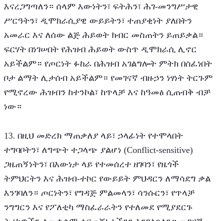
እናረጋግጣለን። ሰላም እውነትን፣ ፍትሕን፣ ሕገ-መንግሥታዊ 
ሥርዓትን፣ ዲሞክራሲያዊ ውይይትን፣ ተጠያቂነት ያለበትን 
አመራር እና ለሰው ልጅ ሕይወት ክብር መስጠትን ይጠይቃል። 
ፍርሃት በነገሠበት የሕዝብ ሕይወት ውስጥ ዲሞክራሲ ሊኖር 
አይችልም። የጦርነት ፉከራ በሕዝብ አገልግሎት ምትክ በሰፈነበት 
ቦታ ልማት ሊታሰብ አይችልም። የመገናኛ ብዙኃን ነፃነት ትርጉም 
የሚኖረው ሕዝብን ከተንኮል፣ ከጥላቻ እና ከዓመፅ ሲጠብቅ ብቻ 
ነው።
13. በዚህ መድረክ ማጠቃለያ ላይ፣ ኃላፊነት የተሞላበት 
ተግባቦትን፣ ለግጭት ተጋላጭ ያልሆነ (Conflict-sensitive) 
ጋዜጠኝነትን፣ በእውነታ ላይ የተመሰረተ ዘገባን፣ የዜጎች 
ትምህርትን እና ሕዝብ-ተኮር የውይይት ምህዳርን ለማሳደግ ቃል 
እንገባለን። ጦርነትን፣ የግዳጅ ምልመላን፣ ሳንሱርን፣ የጥላቻ 
ንግግርን እና የፖለቲካ ማስፈራራትን የተለመደ የሚያደርጉ 