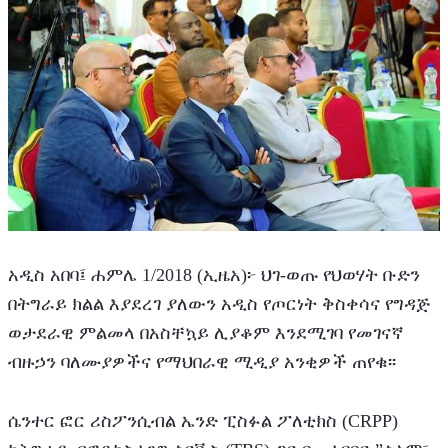
አዲስ አበባ፤ ሐምሌ 1/2018 (ኢዜአ)፦ ህገ-ወጡ የህወሃት ቡድን 
በትግራይ ክልል እያደረገ ያለውን አዲስ የጦርነት ቅስቀሳና የግዳጅ 
ወታደራዊ ምልመላ በአስቸኳይ ሊያቆም እንደሚገባ የመገናኛ 
ብዙኃን ባለሙያዎችና የማህበራዊ ሚዲያ አንቂዎች ጠየቁ፡፡
ሴንተር ፎር ሪስፖንሲብል ኤንድ ፒስፉል ፖለቲክስ (CRPP) 