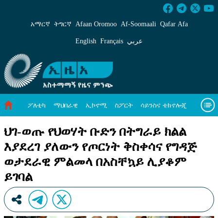
ህገ-ወጡ የህወሃት ቡድን በትግራይ ክልል እያደረገ ያለው
አማርኛ
ትግርኛ
Afaan Oromoo
Af‑Soomaali
Qafar Afa
English
Français
عربي
ፖለቲካ
ማህበራዊ
ኢኮኖሚ
ስፖርት
ሳይንስና ቴክኖሎጂ
አካባቢ ጥበቃ
ዓለም አቀፍ ዜናዎች
መጣጥፍ
ቪዲዮዎች
ህገ-ወጡ የህወሃት ቡድን በትግራይ ክልል
እያደረገ ያለውን የጦርነት ቅስቀሳና የግዳጅ
መጽሔት
ስለ እኛ
ወታደራዊ ምልመላ በአስቸኳይ ሊያቆም
ይገባል