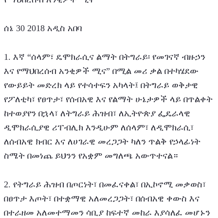
ሰኔ 30 2018 አዲስ አበባ
1. እኛ “ሰላም፣ ዴሞክራሲና ልማት በትግራይ፡ የመገናኛ ብዙኃን 
እና የማህበረሰብ አንቂዎች ሚና” በሚል መሪ ቃል በተካሄደው 
የውይይት መድረክ ላይ የተሳተፍን አካላት፤ በትግራይ ወቅታዊ 
የፖለቲካ፣ የፀጥታ፣ የሰብአዊ እና የልማት ሁኔታዎች ላይ በጥልቀት 
ከተወያየን በኋላ፣ ለትግራይ ሕዝብ፣ ለኢትዮጵያ ፌዴራላዊ 
ዲሞክራሲያዊ ሪፐብሊክ እንዲሁም ለሰላም፣ ለዲሞክራሲ፣ 
ለሰብአዊ ክብር እና ለሀገራዊ መረጋጋት ካለን ጥልቅ የኃላፊነት 
ስሜት በመነጨ ይህንን የአቋም መግለጫ አውጥተናል።
2. የትግራይ ሕዝብ በጦርነት፣ በመፈናቀል፣ በኢኮኖሚ መቃወስ፣ 
በፀጥታ እጦት፣ በተቋማዊ አለመረጋጋት፣ በሰብአዊ ቀውስ እና 
በተራዘመ አለመተማመን ሳቢያ ከፍተኛ መከራ እያሳለፈ መሆኑን 