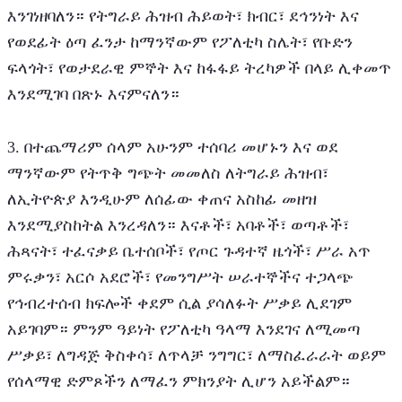
እንገነዘባለን። የትግራይ ሕዝብ ሕይወት፣ ክብር፣ ደኅንነት እና 
የወደፊት ዕጣ ፈንታ ከማንኛውም የፖለቲካ ስሌት፣ የቡድን 
ፍላጎት፣ የወታደራዊ ምኞት እና ከፋፋይ ትረካዎች በላይ ሊቀመጥ 
እንደሚገባ በጽኑ እናምናለን።
3. በተጨማሪም ሰላም አሁንም ተሰባሪ መሆኑን እና ወደ 
ማንኛውም የትጥቅ ግጭት መመለስ ለትግራይ ሕዝብ፣ 
ለኢትዮጵያ እንዲሁም ለሰፊው ቀጠና አስከፊ መዘዝ 
እንደሚያስከትል እንረዳለን። እናቶች፣ አባቶች፣ ወጣቶች፣ 
ሕጻናት፣ ተፈናቃይ ቤተሰቦች፣ የጦር ጉዳተኛ ዜጎች፣ ሥራ አጥ 
ምሩቃን፣ አርሶ አደሮች፣ የመንግሥት ሠራተኞችና ተጋላጭ 
የኅብረተሰብ ክፍሎች ቀደም ሲል ያሳለፉት ሥቃይ ሊደገም 
አይገባም። ምንም ዓይነት የፖለቲካ ዓላማ እንደገና ለሚመጣ 
ሥቃይ፣ ለግዳጅ ቅስቀሳ፣ ለጥላቻ ንግግር፣ ለማስፈራራት ወይም 
የሰላማዊ ድምጾችን ለማፈን ምክንያት ሊሆን አይችልም።