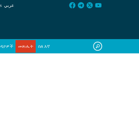
s
عربي
ዲዮዎች
መጽሔት
ስለ እኛ