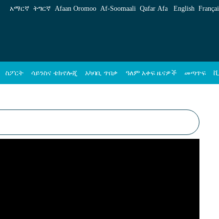
አማርኛ
ትግርኛ
Afaan Oromoo
Af‑Soomaali
Qafar Afa
English
Françai
ስፖርት
ሳይንስና ቴክኖሎጂ
አካባቢ ጥበቃ
ዓለም አቀፍ ዜናዎች
መጣጥፍ
ቪ