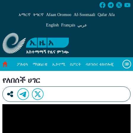
የለበሰች ሀገር - ኢዜአ አማርኛ
አማርኛ
ትግርኛ
Afaan Oromoo
Af‑Soomaali
Qafar Afa
English
Français
عربي
ፖለቲካ
ማህበራዊ
ኢኮኖሚ
ስፖርት
ሳይንስና ቴክኖሎጂ
አካባቢ ጥበቃ
ዓለም አቀፍ ዜናዎች
መጣጥፍ
ቪዲዮዎች
የለበሰች ሀገር
መጽሔት
ስለ እኛ