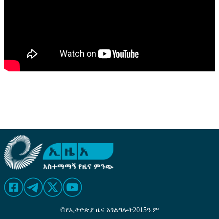
©
የኢትዮጵያ ዜና አገልግሎት
2015
ዓ.ም