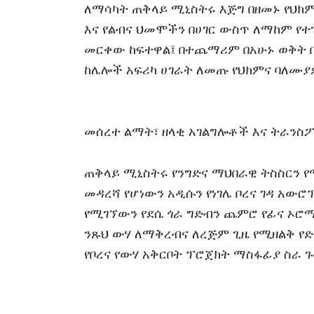
ለማሳካት ጠቅላይ ሚኒስትሩ እጅግ በዘመኑ የህክም
እና የልብና ህመሞችን በሀገር ውስጥ ለማከም የተገ
መርቀው ከፍተዋል፤ በተጨማሪም በአሁኑ ወቅት በኢ
ከሌሎች አፍሪካ ሀገራት ለመጡ የህክምና ባለሙያ
መሰረተ ልማት፣ ዘላቂ አገልግሎቶች እና ትራንስፖ
ጠቅላይ ሚኒስትሩ የንግድና ማህበራዊ ትስስርን የሚ
መዳረሻ የሆነውን አዲሱን የነገሌ ቦረና ገዳ አው
የሚገኘውን የደሴ ጎራ ግድብን ጨምሮ የፊና ኦሮ
ንጹህ ውሃ ለማቅረብና ለረጅም ጊዜ የሚዘልቅ የድ
የቦረና የውሃ አቅርቦት ፕሮጀክት ማስፋፊያ ስራ 