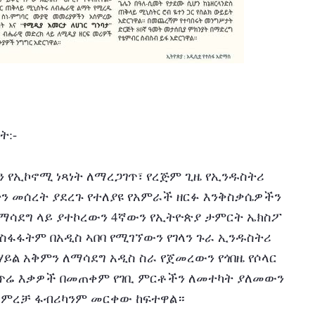
ት:-
ን የኢኮኖሚ ነጻነት ለማረጋገጥ፣ የረጅም ጊዜ የኢንዱስትሪ 
ን መሰረት ያደረጉ የተለያዩ የአምራች ዘርፉ እንቅስቃሴዎችን 
 ማሳደግ ላይ ያተኮረውን 4ኛውን የኢትዮጵያ ታምርት ኤክስፖ 
ስፋፋትም በአዲስ ኣበባ የሚገኘውን የገላን ጉራ ኢንዱስትሪ 
ል አቅምን ለማሳደግ አዲስ ስራ የጀመረውን የጎበዜ የሶላር 
ጥሬ እቃዎች በመጠቀም የገቢ ምርቶችን ለመተካት ያለመውን 
ማምረቻ ፋብሪካንም መርቀው ከፍተዋል።