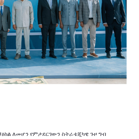
ማዕከል ለመሆን የምታደርገውን ስትራቴጂካዊ ጉዞ ግብ 