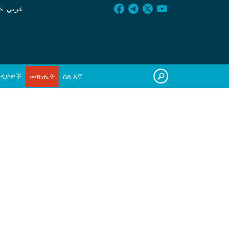
s
عربي
ዲዮዎች
መጽሔት
ስለ እኛ