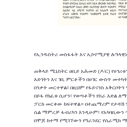
የኢንዱስትሪ መስፋፋት እና ኢኮኖሚያዊ ሉዓላዊነ
ጠቅላይ ሚኒስትር ዐቢይ አሕመድ (ዶ/ር) የሀገሪቱ
እድገትን እና ገቢ ምርቶችን በሀገር ውስጥ መተካት
በንቃት መርተዋል፤ በዚህም የፋይናንስ አቅርቦትን
በይፋ የከፈቱ ሲሆን፣ የወጣቶችን የስራ እድል ለማ
ፓርክ መርቀው ከፍተዋል። በተጨማሪም የታዳሽ ሃይ
ሴል ማምረቻ ፋብሪካን እንዲሁም፣ የአካባቢውን 
በሞጆ ከተማ የሚገኘውን የግራንደር የሴራሚክ 