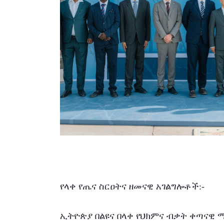
የላቀ የጤና ስርዐትና ዘመናዊ አገልግሎቶች:-
ኢትዮጵያ በልዩና በላቀ የህክምና ብቃት ቀጣናዊ 