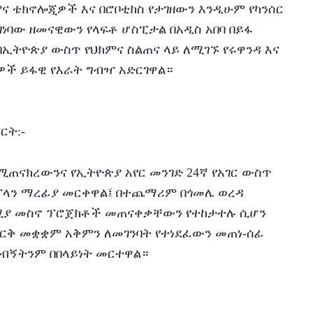
ና ቴክኖሎጂዎች እና በሮቦቲክስ የታገዘውን እንዲሁም የካንሰር 
ነባው ዘመናዊውን የላፍቶ ሆስፒታል በአዲስ አበባ በይፋ 
ትዮጵያ ውስጥ የህክምና ስልጠና ላይ ለሚገኙ የሩዋንዳ እና 
ዎች ይፋዊ የእራት ግብዣ አድርገዋል።
ርት:-
ጠናክረውንና የኢትዮጵያ አየር መንገድ 24ኛ የአገር ውስጥ 
ሮፕላን ማረፊያ መርቀዋል፤ በተጨማሪም በጎመሌ ወረዳ 
ሚያ መስኖ ፕሮጀክቶች መጠናቀቃቸውን የተከታተሉ ሲሆን 
ርቅ መቋቋም አቅምን ለመገንባት የተነደፈውን መጠነ-ሰፊ 
ጉብኝትንም በበላይነት መርተዋል።