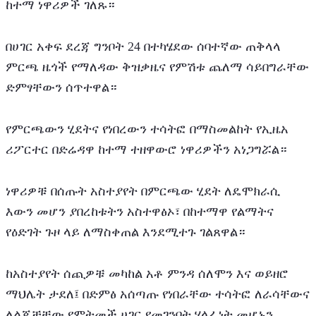
ከተማ ነዋሪዎች ገለጹ።
በሀገር አቀፍ ደረጃ ግንቦት 24 በተካሄደው ሰባተኛው ጠቅላላ 
ምርጫ ዜጎች የማለዳው ቅዝቃዜና የምሽቱ ጨለማ ሳይበግራቸው 
ድምፃቸውን ሰጥተዋል።
የምርጫውን ሂደትና የነበረውን ተሳትፎ በማስመልከት የኢዜአ 
ሪፖርተር በድሬዳዋ ከተማ ተዘዋውሮ ነዋሪዎችን አነጋግሯል።
ነዋሪዎቹ በሰጡት አስተያየት በምርጫው ሂደት ለዴሞክራሲ 
እውን መሆን ያበረከቱትን አስተዋፅኦ፣ በከተማዋ የልማትና 
የዕድገት ጉዞ ላይ ለማስቀጠል እንደሚተጉ ገልጸዋል።
ከአስተያየት ሰጪዎቹ መካከል አቶ ምንዳ ሰለሞን እና ወይዘሮ 
ማህሌት ታደለ፤ በድምፅ አሰጣጡ የነበራቸው ተሳትፎ ለራሳቸውና 
ለልጆቻቸው የምትመች ሀገር የመገንባት ሃላፊነት መሆኑን 