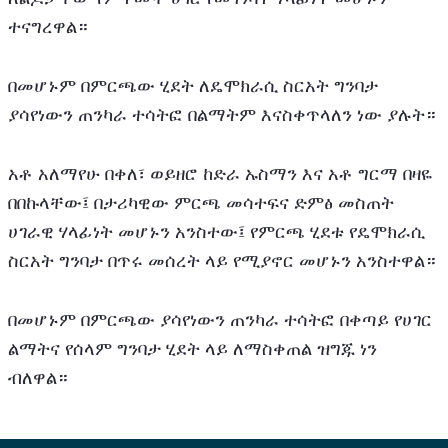
ተናግረዋል።
በመሆኑም በምርጫው ሂደት ለዴሞክራሲ ስርአት ግንባታ 
ያሳየነውን ጠንካራ ተሳትፎ በልማትም እናስቀጥላለን ነው ያሉት።
አቶ አለማየሁ በቀለ፣ ወይዘሮ ከድራ ኡስማን እና አቶ ግርማ በዛዬ 
በበኩላቸው፤ በታሪካዊው ምርጫ መሳተፍና ድምፅ መስጠት 
ሀገራዊ ሃላፊነት መሆኑን አንስተው፤ የምርጫ ሂደቱ የዴሞክራሲ 
ስርአት ግንባታ በጥሩ መሰረት ላይ የሚያኖር መሆኑን አንስተዋል።
በመሆኑም በምርጫው ያሳየነውን ጠንካራ ተሳትፎ በቀጣይ የሀገር 
ልማትና የሰላም ግንባታ ሂደት ላይ ለማስቀጠል ዝግጁ ነን 
ብለዋል።