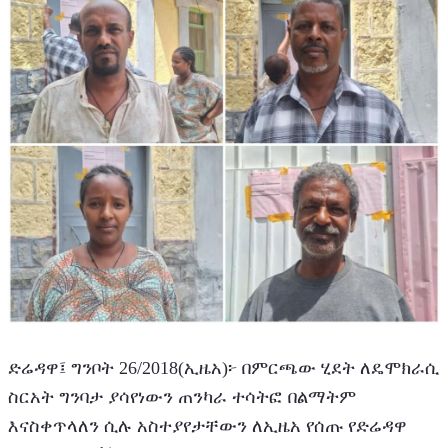
ድሬዳዋ፤ ግንቦት 26/2018(ኢዜአ)፦ በምርጫው ሂደት ለዴሞክራሲ 
ስርአት ግንባታ ያሳየነውን ጠንካራ ተሳትፎ በልማትም 
እናስቀጥላለን ሲሉ አስተያየታቸውን ለኢዜአ የሰጡ የድሬዳዋ 