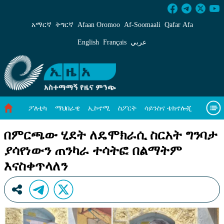
በምርጫው ሂደት ለዴሞክራሲ ስርአት ግንባታ ያሳየነውን
አማርኛ
ትግርኛ
Afaan Oromoo
Af‑Soomaali
Qafar Afa
English
Français
عربي
ፖለቲካ
ማህበራዊ
ኢኮኖሚ
ስፖርት
ሳይንስና ቴክኖሎጂ
አካባቢ ጥበቃ
ዓለም አቀፍ ዜናዎች
መጣጥፍ
ቪዲዮዎች
በምርጫው ሂደት ለዴሞክራሲ ስርአት ግንባታ
ያሳየነውን ጠንካራ ተሳትፎ በልማትም
መጽሔት
ስለ እኛ
እናስቀጥላለን