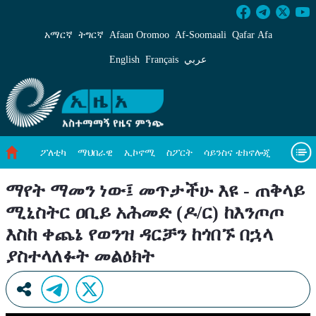
ማየት ማመን ነው፤ መጥታችሁ እዩ - ጠቅላይ ሚኒስትር ዐ
አማርኛ
ትግርኛ
Afaan Oromoo
Af‑Soomaali
Qafar Afa
English
Français
عربي
ፖለቲካ
ማህበራዊ
ኢኮኖሚ
ስፖርት
ሳይንስና ቴክኖሎጂ
አካባቢ ጥበቃ
ዓለም አቀፍ ዜናዎች
መጣጥፍ
ቪዲዮዎች
ማየት ማመን ነው፤ መጥታችሁ እዩ - ጠቅላይ
ሚኒስትር ዐቢይ አሕመድ (ዶ/ር) ከእንጦጦ
መጽሔት
ስለ እኛ
እስከ ቀጨኔ የወንዝ ዳርቻን ከጎበኙ በኋላ
ያስተላለፉት መልዕክት