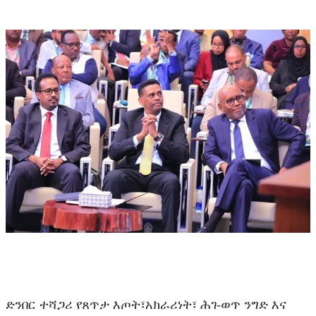
ድንበር ተሻጋሪ የጸጥታ እጦት፣አክራሪነት፣ ሕገ-ወጥ ንግድ እና 