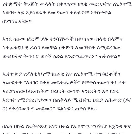
የተቋማት ቅንጅት መላላት በቀጣናው ዘላቂ መረጋጋትና የኢኮኖሚ 
እድገት ላይ እያሳደሩት የመጣውን ተጽዕኖም አንስተዋል 
በንግግራቸው።
እንደ ዛሬው ፎረም ያሉ ተነሳሽነቶች በቀጣናው ዘላቂ ሰላምና 
ስትራቴጂካዊ ራስን የመቻል ዐቅምን ለመገንባት ለሚደረገው 
ውይይትና ትብብር ወሳኝ ዕድል እንደሚፈጥሩም ጠቅሰዋል።
ኢትዮጵያ የፖለቲካ፣የማኅበራዊ እና የኢኮኖሚ ተግዳሮቶችን 
ለመፍታት "ለሀገር በቀል መፍትሔዎች" የምትሰጠውን ትኩረት 
አረጋግጠው፤ለአብነትም በልዩነት ውስጥ አንድነትን እና የጋራ 
እድገት የሚያበረታታውን በጠቅላይ ሚኒስትር ዐቢይ አሕመድ (ዶ/
ር) የቀረበውን የ“መደመር” ፍልስፍና ጠቅሰዋል።
በሌላ በኩል የኢትዮጵያ አገር በቀል የኢኮኖሚ ማሻሻያ አጀንዳ ዋና 