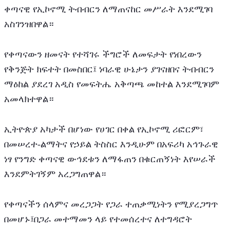
ቀጣናዊ የኢኮኖሚ ትብብርን ለማጠናከር መሥራት እንደሚገባ 
አስገንዝበዋል።
የቀጣናውን ዘመናት የተሻገሩ ችግሮች ለመፍታት የነበረውን 
የቅንጅት ክፍተት በመስበር፤ ነባራዊ ሁኔታን ያገናዘበና ትብብርን 
ማዕከል ያደረገ አዲስ የመፍትሔ አቅጣጫ መከተል እንደሚገባም 
አመላክተዋል።
ኢትዮጵያ አካታች በሆነው የሀገር በቀል የኢኮኖሚ ሪፎርም፣ 
በመሠረተ-ልማትና የኃይል ትስስር እንዲሁም በአፍሪካ አኅጉራዊ 
ነፃ የንግድ ቀጣናዊ ውኅደቱን ለማፋጠን በቁርጠኝነት እየሠራች 
እንደምትገኝም አረጋግጠዋል።
የቀጣናችን ሰላምና መረጋጋት የጋራ ተጠቃሚነትን የሚያረጋግጥ 
በመሆኑ፤በጋራ መተማመን ላይ የተመሰረተና ለተግዳሮት 