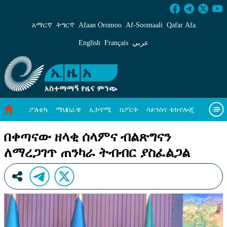
በቀጣናው ዘላቂ ሰላምና ብልጽግናን ለማረጋገጥ ጠንካራ 
አማርኛ
ትግርኛ
Afaan Oromoo
Af‑Soomaali
Qafar Afa
English
Français
عربي
ፖለቲካ
ማህበራዊ
ኢኮኖሚ
ስፖርት
ሳይንስና ቴክኖሎጂ
አካባቢ ጥበቃ
ዓለም አቀፍ ዜናዎች
መጣጥፍ
ቪዲዮዎች
በቀጣናው ዘላቂ ሰላምና ብልጽግናን
ለማረጋገጥ ጠንካራ ትብብር ያስፈልጋል
መጽሔት
ስለ እኛ