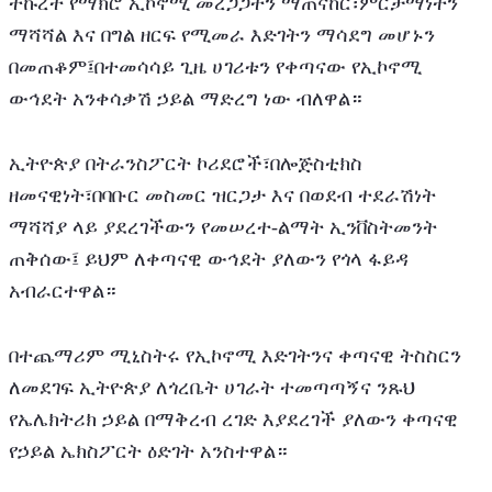
ትኩረት የማክሮ ኢኮኖሚ መረጋጋትን ማጠናከር፣ምርታማነትን 
ማሻሻል እና በግል ዘርፍ የሚመራ እድገትን ማሳደግ መሆኑን 
በመጠቆም፤በተመሳሳይ ጊዜ ሀገሪቱን የቀጣናው የኢኮኖሚ 
ውኅደት አንቀሳቃሽ ኃይል ማድረግ ነው ብለዋል።
ኢትዮጵያ በትራንስፖርት ኮሪደሮች፣በሎጅስቲክስ 
ዘመናዊነት፣በባቡር መስመር ዝርጋታ እና በወደብ ተደራሽነት 
ማሻሻያ ላይ ያደረገችውን የመሠረተ-ልማት ኢንቨስትመንት 
ጠቅሰው፤ ይህም ለቀጣናዊ ውኅደት ያለውን የጎላ ፋይዳ 
አብራርተዋል።
በተጨማሪም ሚኒስትሩ የኢኮኖሚ እድገትንና ቀጣናዊ ትስስርን 
ለመደገፍ ኢትዮጵያ ለጎረቤት ሀገራት ተመጣጣኝና ንጹህ 
የኤሌክትሪክ ኃይል በማቅረብ ረገድ እያደረገች ያለውን ቀጣናዊ 
የኃይል ኤክስፖርት ዕድገት አንስተዋል።