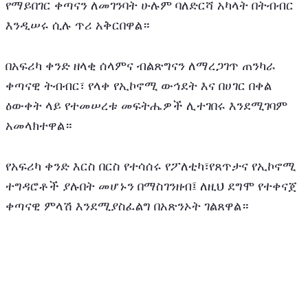
የማይበገር ቀጣናን ለመገንባት ሁሉም ባለድርሻ አካላት በትብብር 
እንዲሠሩ ሲሉ ጥሪ አቅርበዋል።
በአፍሪካ ቀንድ ዘላቂ ሰላምና ብልጽግናን ለማረጋገጥ ጠንካራ 
ቀጣናዊ ትብብር፣ የላቀ የኢኮኖሚ ውኅደት እና በሀገር በቀል 
ዕውቀት ላይ የተመሠረቱ መፍትሔዎች ሊተገበሩ እንደሚገባም 
አመላክተዋል።
የአፍሪካ ቀንድ እርስ በርስ የተሳሰሩ የፖለቲካ፣የጸጥታና የኢኮኖሚ 
ተግዳሮቶች ያሉበት መሆኑን በማስገንዘብ፤ ለዚህ ደግሞ የተቀናጀ 
ቀጣናዊ ምላሽ እንደሚያስፈልግ በአጽንኦት ገልጸዋል።