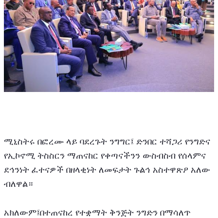
ሚኒስትሩ በፎረሙ ላይ ባደረጉት ንግግር፤ ድንበር ተሻጋሪ የንግድና 
የኢኮኖሚ ትስስርን ማጠናከር የቀጣናችንን ውስብስብ የሰላምና 
ደኅንነት ፈተናዎች በዘላቂነት ለመፍታት ጉልኅ አስተዋጽዖ አለው 
ብለዋል።
አክለውም፤በተጠናከረ የተቋማት ቅንጅት ንግድን በማሳለጥ 