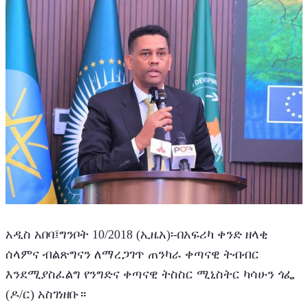
አዲስ አበባ፤ግንቦት 10/2018 (ኢዜአ)፡-በአፍሪካ ቀንድ ዘላቂ 
ሰላምና ብልጽግናን ለማረጋገጥ ጠንካራ ቀጣናዊ ትብብር 
እንደሚያስፈልግ የንግድና ቀጣናዊ ትስስር ሚኒስትር ካሳሁን ጎፌ 
(ዶ/ር) አስገነዘቡ።