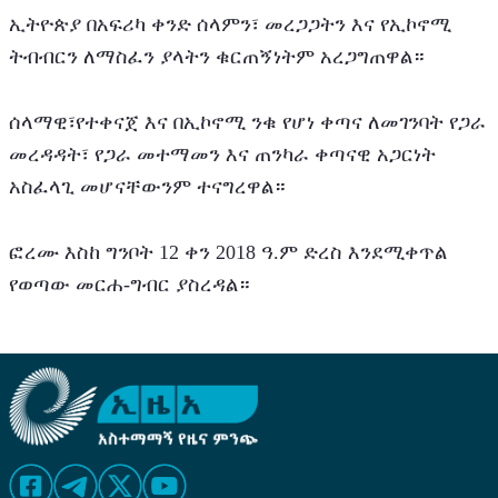
ኢትዮጵያ በአፍሪካ ቀንድ ሰላምን፣ መረጋጋትን እና የኢኮኖሚ 
ትብብርን ለማስፈን ያላትን ቁርጠኝነትም አረጋግጠዋል።
ሰላማዊ፣የተቀናጀ እና በኢኮኖሚ ንቁ የሆነ ቀጣና ለመገንባት የጋራ 
መረዳዳት፣ የጋራ መተማመን እና ጠንካራ ቀጣናዊ አጋርነት 
አስፈላጊ መሆናቸውንም ተናግረዋል።
ፎረሙ እስከ ግንቦት 12 ቀን 2018 ዓ.ም ድረስ እንደሚቀጥል 
የወጣው መርሐ-ግብር ያስረዳል።