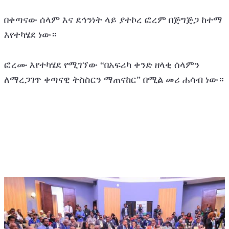
በቀጣናው ሰላም እና ደኅንነት ላይ ያተኮረ ፎረም በጅግጅጋ ከተማ 
እየተካሄደ ነው።
ፎረሙ እየተካሄደ የሚገኘው “በአፍሪካ ቀንድ ዘላቂ ሰላምን 
ለማረጋገጥ ቀጣናዊ ትስስርን ማጠናከር” በሚል መሪ ሐሳብ ነው።