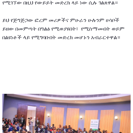
የሚገኘው በዚህ የውይይት መድረክ ላይ ነው ሲሉ ገልጸዋል። 
ይህ የጅግጅጋው ፎረም መሪዎችና ምሁራን ሁሉንም ሀሳቦች 
ይዘው በመምጣት በግልፅ የሚወያዩበት፣  የሚስማሙበት ወይም 
በልዩነቶች ላይ የሚግባቡበት መድረክ መሆኑን አብራርተዋል።