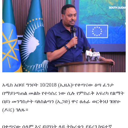
አዲስ አበባ፤ ግንቦት 10/2018 (ኢዜአ)፦የቀጣናው ዕጣ ፈንታ 
በማይነጣጠል መልኩ የተሳሰረ ነው ሲሉ የምስራቅ አፍሪካ የልማት 
በይነ መንግስታት ባለስልጣን (ኢጋድ) ዋና ፀሐፊ ወርቅነህ ገበየሁ 
(ዶ/ር) ገለጹ።
በቀጣናው ሰላም እና ደህንነት ላይ ትኩረቱን ያደረገ ከፍተኛ 