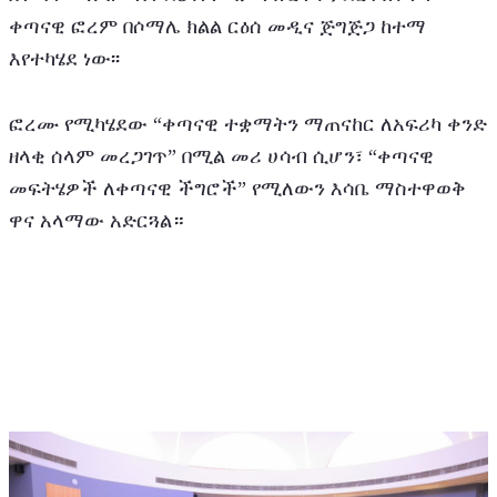
ቀጣናዊ ፎረም በሶማሌ ክልል ርዕሰ መዲና ጅግጅጋ ከተማ 
እየተካሄደ ነው፡፡ 
ፎረሙ የሚካሄደው “ቀጣናዊ ተቋማትን ማጠናከር ለአፍሪካ ቀንድ 
ዘላቂ ሰላም መረጋገጥ” በሚል መሪ ሀሳብ ሲሆን፣ “ቀጣናዊ 
መፍትሄዎች ለቀጣናዊ ችግሮች” የሚለውን እሳቤ ማስተዋወቅ 
ዋና አላማው አድርጓል።