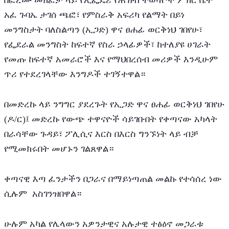
በፎረሙ መክፈቻ ላይ የኢፌዴሪ የሕዝብ ተወካዮች ምክር ቤት 
አፈ ጉባኤ ታገሰ ጫፎ፣ የምስራቅ አፍሪካ የልማት በይነ 
መንግስታት ባለስልጣን (ኢጋድ) ዋና ፀሐፊ ወርቅነህ ገበየሁ፣ 
የፌደራል መንግስት ከፍተኛ የስራ ኃላፊዎች፣ ከተለያዩ ሀገራት 
የመጡ ከፍተኛ አመራሮች እና የማህበረሰብ መሪዎች እንዲሁም 
ጥሪ የተደረገላቸው እንግዶች ተገኝተዋል። 
በመድረኩ ላይ ንግግር ያደረጉት የኢጋድ ዋና ፀሐፊ ወርቅነህ ገበየሁ 
(ዶ/ር)፤ መድረኩ የውጭ ተዋናዮች ሳይገቡበት የቀጣናው አካላት 
በራሳቸው ጉዳይ፣ ፖሊሲና እርስ በእርስ ግንኙነት ላይ ብቻ 
የሚመክሩበት መሆኑን ገልጸዋል።
ቀጣናዊ እጣ ፈንታችን በጋራና በማይነጣጠል መልኩ የተሳሰረ ነው 
ሲሉም  አስገንዝበዋል።
ሁሉም አካል የሌላውን አዎንታዊና አሉታዊ ተፅዕኖ መጋራቱ 