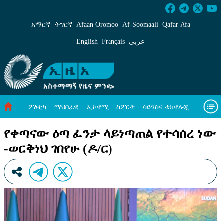
የቀጣናው ዕጣ ፈንታ ላይነጣጠል የተሳሰረ ነው -ወርቅነህ 
አማርኛ
ትግርኛ
Afaan Oromoo
Af‑Soomaali
Qafar Afa
English
Français
عربي
ፖለቲካ
ማህበራዊ
ኢኮኖሚ
ስፖርት
ሳይንስና ቴክኖሎጂ
አካባቢ ጥበቃ
ዓለም አቀፍ ዜናዎች
መጣጥፍ
ቪዲዮዎች
የቀጣናው ዕጣ ፈንታ ላይነጣጠል የተሳሰረ ነው
-ወርቅነህ ገበየሁ (ዶ/ር)
መጽሔት
ስለ እኛ