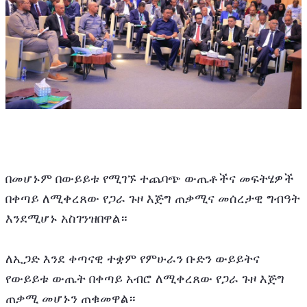
በመሆኑም በውይይቱ የሚገኙ ተጨባጭ ውጤቶችና መፍትሄዎች 
በቀጣይ ለሚቀረጸው የጋራ ጉዞ እጅግ ጠቃሚና መሰረታዊ ግብዓት 
እንደሚሆኑ አስገንዝበዋል።
ለኢጋድ እንደ ቀጣናዊ ተቋም የምሁራን ቡድን ውይይትና 
የውይይቱ ውጤት በቀጣይ አብሮ ለሚቀረጸው የጋራ ጉዞ እጅግ 
ጠቃሚ መሆኑን ጠቁመዋል። 