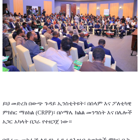
ይህ መድረክ በውጭ ጉዳይ ኢንስቲትዩት፣ በሰላም እና ፖለቲካዊ 
ምክክር ማዕከል (CRPP)፣ በሶማሌ ክልል መንግስት እና በሌሎች 
አጋር አካላት በጋራ የተዘጋጀ ነው። 