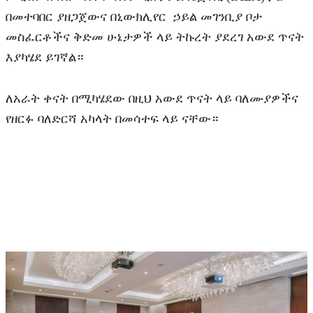
በመተባበር ያዘጋጀውና በኒውክሊየር  ኃይል መገንቢያ ቦታ 
መስፈርቶችና ቅድመ ሁኔታዎች ላይ ትኩረት ያደረገ አውደ ጥናት 
እያካሄደ ይገኛል። 
ለአራት ቀናት በሚካሄደው በዚህ አውደ ጥናት ላይ ባለሙያዎችና 
የዘርፉ ባለድርሻ አካላት በመሳተፍ ላይ ናቸው።