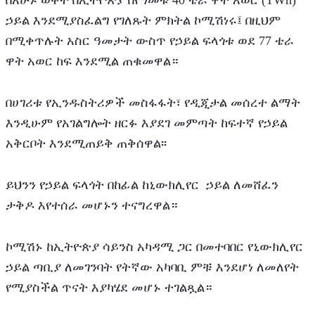
በአሁኑ ወቅት በኢትዮጵያ በየዓመቱ 40 ቴራ ዋት አወር (TWh) 
ኃይል እንደሚያስፈልግ የገለጹት ምክትል ኮሚሽነሩ፤ በዚህም 
በሚቀጥሉት አስር ዓመታት ውስጥ የኃይል ፍላጎቱ ወደ 77 ቴራ 
ዋት አወር ከፍ እንደሚል ጠቁመዋል።
በሀገሪቱ የኢንዱስትሪዎች መስፋፋት፣ የዲጂታል መሰረተ ልማት 
እንዲሁም የአገልግሎት ዘርፉ እያደገ መምጣት ከፍተኛ የኃይል 
አቅርቦት እንደሚጠይቅ ጠቅሰዋል፡፡
ይህንን የኃይል ፍላጎት በከፊል ከኒውክሊየር  ኃይል ለመሸፈን 
ታቅዶ እየተሰራ መሆኑን ተናግረዋል።
ኮሚሽኑ ከኢትዮጵያ ሳይንስ አካዳሚ ጋር በመተባበር የኒውክሊየር  
ኃይል ጣቢያ ለመገንባት የትኛው አካባቢ ምቹ እንደሆነ ለመለየት 
የሚያስችል ጥናት እያካሄደ መሆኑ ተገልጿል።