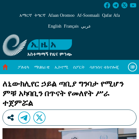
ለኒውክሊየር ኃይል ጣቢያ ግንባታ የሚሆን ምቹ አካባቢን
አማርኛ
ትግርኛ
Afaan Oromoo
Af‑Soomaali
Qafar Afa
English
Français
عربي
ፖለቲካ
ማህበራዊ
ኢኮኖሚ
ስፖርት
ሳይንስና ቴክኖሎጂ
አካባቢ ጥበቃ
ዓለም አቀፍ ዜናዎች
መጣጥፍ
ቪዲዮዎች
ለኒውክሊየር ኃይል ጣቢያ ግንባታ የሚሆን
ምቹ አካባቢን በጥናት የመለየት ሥራ
መጽሔት
ስለ እኛ
ተጀምሯል