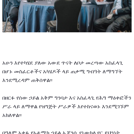
አሁን እየተካሄደ ያለው አውደ ጥናት ለቦታ መረጣው አስፈላጊ 
በሆኑ መስፈርቶችና አካሄዶች ላይ ጠቃሚ ግብዓት ለማግኘት 
እንደሚረዳም ጠቅሰዋል፡፡ 
በዘርፉ የሰው ኃይል አቅም ግንባታ እና አስፈላጊ የሕግ ማዕቀፎችን 
ሥራ ላይ ለማዋል የዝግጅት ሥራዎች እየተከናወኑ እንደሚገኙም 
አክለዋል፡፡ 
በዓለም አቀፉ የአቶሚክ ኃይል ኤጀንሲ የኒውክሊየር ደህንነት 