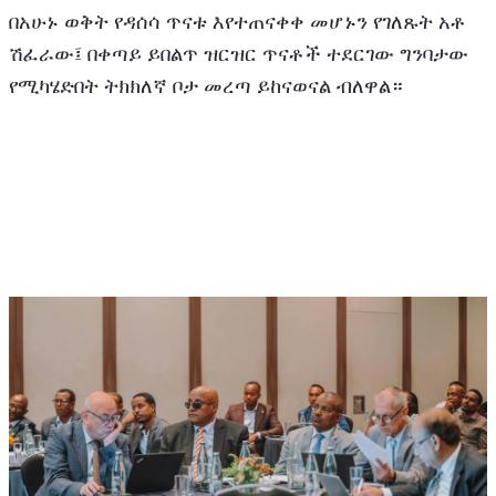
በአሁኑ ወቅት የዳሰሳ ጥናቱ እየተጠናቀቀ መሆኑን የገለጹት አቶ 
ሽፈራው፤ በቀጣይ ይበልጥ ዝርዝር ጥናቶች ተደርገው ግንባታው 
የሚካሄድበት ትክክለኛ ቦታ መረጣ ይከናወናል ብለዋል።