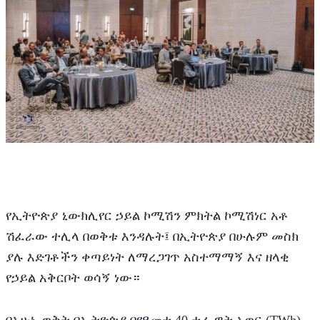
የኢትዮጵያ ኒውክሊየር ኃይል ኮሚሽን ምክትል ኮሚሽነር አቶ 
ሽፈራው ተሊላ በወቅቱ እንዳሉት፤ በኢትዮጵያ በሁሉም መስክ 
ያሉ እድገቶችን ቀጣይነት ለማረጋገጥ አስተማማኝ እና ዘላቂ 
የኃይል አቅርቦት ወሳኝ ነው። 