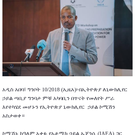
አዲስ አበባ፤ ግንቦት 10/2018 (ኢዜአ)፦በኢትዮጵያ ለኒውክሊየር 
ኃይል ጣቢያ ግንባታ ምቹ አካባቢን በጥናት የመለየት ሥራ 
እየተካሄደ መሆኑን የኢትዮጵያ ኒውክሊየር  ኃይል ኮሚሽን 
አስታወቀ።
ኮሚሽኑ ከዓለም አቀፉ የአቶሚክ ኃይል ኤጀንሲ (IAEA) ጋር 