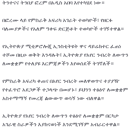
ትንተናና ትንበያ ፎረም በአዲስ አበባ እየተካሄደ ነው።
በፎረሙ ላይ የምስራቅ አፍሪካ አገራት ተወካዮች፣ የዘርፉ 
ባለሙያዎችና የአለም ዓቀፍ ድርጅቶት ተወካዮች ተገኝተዋል።
የኢትዮጵያ ሚቲዎሮሎጂ ኢንስቲትዩት ዋና ዳይሬክተር ፈጠነ 
ተሾመ በዚሁ ወቅት እንዳሉት፤ ኢትዮጵያ የአየር ንብረት ለውጥን 
ለመቋቋም የተለያዩ እርምጃዎችን እየወሰደች ትገኛለች።
የምስራቅ አፍሪካ ቀጠና በአየር ንብረት መለዋወጥና ተያያዥ 
የተፈጥሮ አደጋዎች ተጋላጭ በመሆኑ፣ ይህንን ተፅዕኖ ለመቋቋም 
አስተማማኝ የመረጃ ልውውጥ ወሳኝ ነው ብለዋል። 
ኢትዮጵያ የአየር ንብረት ለውጥን ተፅዕኖ ለመቋቋም በርካታ 
አገራዊ ስራዎችን እያከናወነች እንደሚገኝም አብራርተዋል።