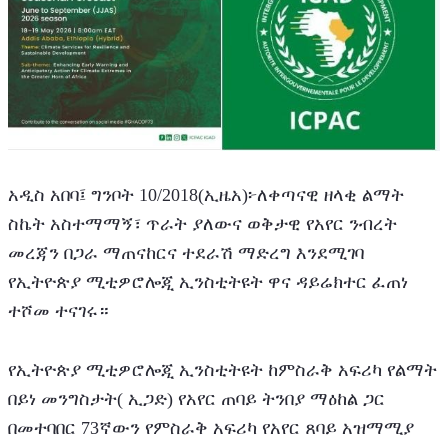
አዲስ አበባ፤ ግንቦት 10/2018(ኢዜአ)፦ለቀጣናዊ ዘላቂ ልማት 
ስኬት አስተማማኝ፣ ጥራት ያለውና ወቅታዊ የአየር ንብረት 
መረጃን በጋራ ማጠናከርና ተደራሽ ማድረግ እንደሚገባ 
የኢትዮጵያ ሚቲዎሮሎጂ ኢንስቲትዩት ዋና ዳይሬክተር ፈጠነ 
ተሾመ ተናገሩ።    
የኢትዮጵያ ሚቲዎሮሎጂ ኢንስቲትዩት ከምስራቅ አፍሪካ የልማት 
በይነ መንግስታት( ኢጋድ) የአየር ጠባይ ትንበያ ማዕከል ጋር 
በመተባበር 73ኛውን የምስራቅ አፍሪካ የአየር ጸባይ አዝማሚያ 