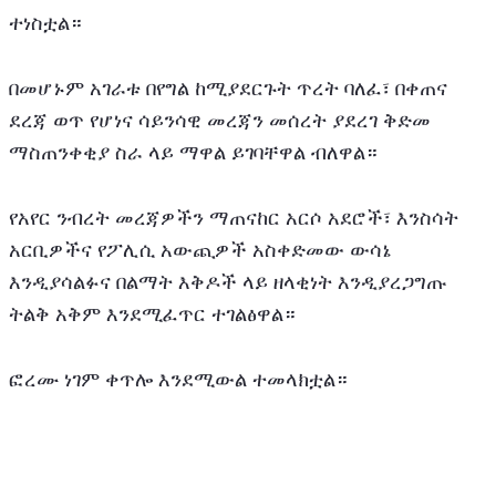
ተነስቷል። 
በመሆኑም አገራቱ በየግል ከሚያደርጉት ጥረት ባለፈ፣ በቀጠና 
ደረጃ ወጥ የሆነና ሳይንሳዊ መረጃን መሰረት ያደረገ ቅድመ 
ማስጠንቀቂያ ስራ ላይ ማዋል ይገባቸዋል ብለዋል።
የአየር ንብረት መረጃዎችን ማጠናከር አርሶ አደሮች፣ እንስሳት 
አርቢዎችና የፖሊሲ አውጪዎች አስቀድመው ውሳኔ 
እንዲያሳልፉና በልማት እቅዶች ላይ ዘላቂነት እንዲያረጋግጡ 
ትልቅ አቅም እንደሚፈጥር ተገልፅዋል።
ፎረሙ ነገም ቀጥሎ እንደሚውል ተመላክቷል።