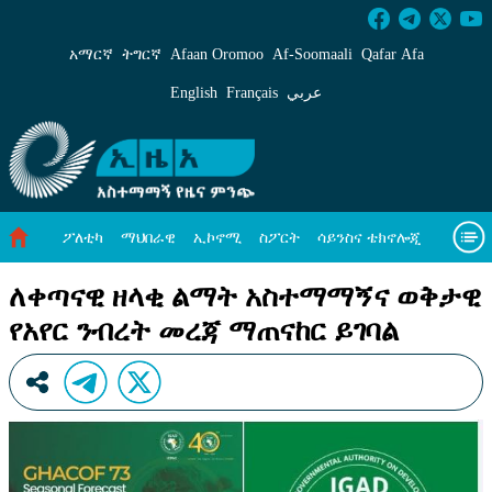
ለቀጣናዊ ዘላቂ ልማት አስተማማኝና ወቅታዊ የአየር ንብ
አማርኛ
ትግርኛ
Afaan Oromoo
Af‑Soomaali
Qafar Afa
English
Français
عربي
ፖለቲካ
ማህበራዊ
ኢኮኖሚ
ስፖርት
ሳይንስና ቴክኖሎጂ
አካባቢ ጥበቃ
ዓለም አቀፍ ዜናዎች
መጣጥፍ
ቪዲዮዎች
ለቀጣናዊ ዘላቂ ልማት አስተማማኝና ወቅታዊ
የአየር ንብረት መረጃ ማጠናከር ይገባል
መጽሔት
ስለ እኛ