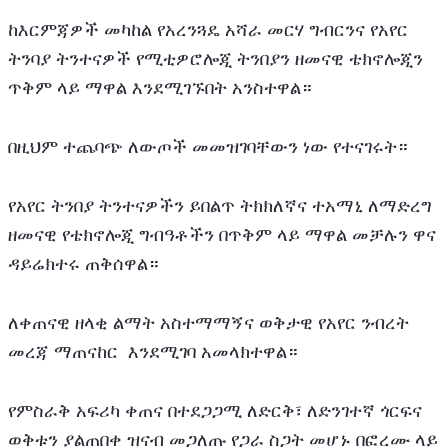
ከእርምጃዎች መካከል የአረንጓዴ አሻራ መርሃ ግብርንና የአየር 
ትንባያ ትንተናዎች የሚቲዎሮሎጂ ትንበያን ዘመናዊ ቴክኖሎጂን 
ጥቅም ላይ ማዋል እንደሚገኙበት አንስተዋል።
በዚህም ተጨባጭ ለውጦች መመዝገባቸውን ነው የተናገሩት።
የአየር ትንበያ ትንተናዎችን ይበልጥ ትክክለኛና ተአማኒ ለማድረግ 
ዘመናዊ የቴክኖሎጂ ግብዓቶችን በጥቅም ላይ ማዋል መቻሉን ዋና 
ዳይሬክተሩ ጠቅሰዋል።
ለቀጠናዊ ዘላቂ ልማት አስተማማኝና ወቅታዊ የአየር ንብረት 
መረጃ ማጠናከር  እንደሚገባ አመላክተዋል።
የምስራቅ አፍሪካ ቀጠና በተደጋጋሚ ለድርቅ፣ ለድንገተኛ ጎርፍና 
ወቅቱን ያልጠበቀ ዝናብ መጋለጡ የጋራ ስጋት መሆኑ በፎረሙ ላይ 