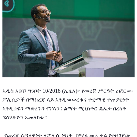
አዲስ አበባ፤ ግንቦት 10/2018 (ኢዜአ)፦ የመረጃ ሥርዓት ሪፎርሙ 
ፖሊሲዎች በማስረጃ ላይ እንዲመሠረቱና ተቋማዊ ተጠያቂነት 
እንዲሰፍን ማድረጉን የፕላንና ልማት ሚኒስትር ዴኤታ በረከት 
ፍስሃጽዮን አመለከቱ።
''የመረጃ ሉዓላዊነት ለፖሊሲ ነፃነት'' በሚል መሪ ቃል የተዘጋጀው 