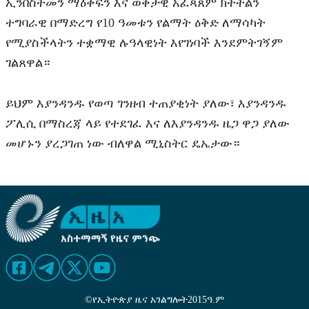
ኢንቨስትመን ማዕቀፍን እና ወቅታዊ አፈጻጸም ክትትልን 
ተግባራዊ በማድረግ የ10 ዓመቱን የልማት ዕቅድ ለማሳካት 
የሚያስችላትን ተቋማዊ ሉዓላዊነት እየገነባች እንደምትገኝም 
ገልጸዋል።
ይህም እያንዳንዱ የወጣ ገንዘብ ተጠያቂነት ያለው፣ እያንዳንዱ 
ፖሊሲ በማስረጃ ላይ የተደገፈ እና ለእያንዳንዱ ዜጋ ዋጋ ያለው 
መሆኑን ያረጋገጠ ነው ብለዋል ሚኒስትር ዴኤታው።
©
የኢትዮጵያ ዜና አገልግሎት
2015
ዓ.ም