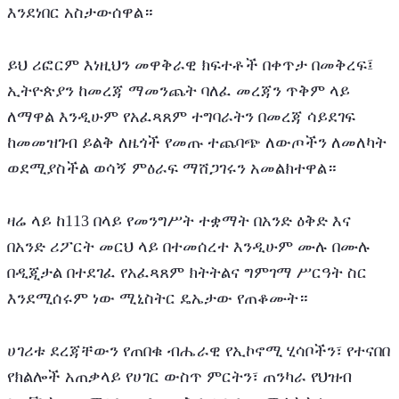
እንደነበር አስታውሰዋል።
ይህ ሪፎርም እነዚህን መዋቅራዊ ክፍተቶች በቀጥታ በመቅረፍ፤ 
ኢትዮጵያን ከመረጃ ማመንጨት ባለፈ መረጃን ጥቅም ላይ 
ለማዋል እንዲሁም የአፈጻጸም ተግባራትን በመረጃ ሳይደገፍ 
ከመመዝገብ ይልቅ ለዜጎች የመጡ ተጨባጭ ለውጦችን ለመለካት 
ወደሚያስችል ወሳኝ ምዕራፍ ማሸጋገሩን አመልክተዋል።
‎ዛሬ ላይ ከ113 በላይ የመንግሥት ተቋማት በአንድ ዕቅድ እና 
በአንድ ሪፖርት መርህ ላይ በተመሰረተ እንዲሁም ሙሉ በሙሉ 
በዲጂታል በተደገፈ የአፈጻጸም ክትትልና ግምገማ ሥርዓት ስር 
እንደሚሰሩም ነው ሚኒስትር ዴኤታው የጠቆሙት።
ሀገሪቱ ደረጃቸውን የጠበቁ ብሔራዊ የኢኮኖሚ ሂሳቦችን፣ የተናበበ 
የክልሎች አጠቃላይ የሀገር ውስጥ ምርትን፣ ጠንካራ የህዝብ 