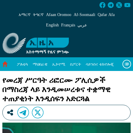
የመረጃ ሥርዓት ሪፎርሙ ፖሊሲዎች በማስረጃ ላይ እንዲ
አማርኛ
ትግርኛ
Afaan Oromoo
Af‑Soomaali
Qafar Afa
English
Français
عربي
ፖለቲካ
ማህበራዊ
ኢኮኖሚ
ስፖርት
ሳይንስና ቴክኖሎጂ
አካባቢ ጥበቃ
ዓለም አቀፍ ዜናዎች
መጣጥፍ
ቪዲዮዎች
የመረጃ ሥርዓት ሪፎርሙ ፖሊሲዎች
በማስረጃ ላይ እንዲመሠረቱና ተቋማዊ
መጽሔት
ስለ እኛ
ተጠያቂነት እንዲሰፍን አድርጓል