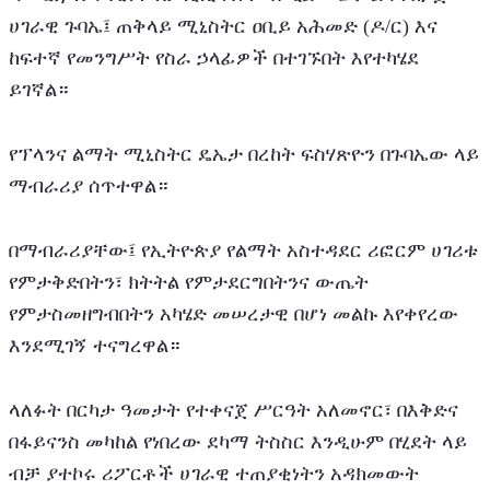
ሀገራዊ ጉባኤ፤ ጠቅላይ ሚኒስትር ዐቢይ አሕመድ (ዶ/ር) እና 
ከፍተኛ የመንግሥት የስራ ኃላፊዎች በተገኙበት እየተካሄደ 
ይገኛል።
የፕላንና ልማት ሚኒስትር ዴኤታ በረከት ፍስሃጽዮን በጉባኤው ላይ 
ማብራሪያ ሰጥተዋል።
በማብራሪያቸው፤ የኢትዮጵያ የልማት አስተዳደር ሪፎርም ሀገሪቱ 
የምታቅድበትን፣ ክትትል የምታደርግበትንና ውጤት 
የምታስመዘግብበትን አካሄድ መሠረታዊ በሆነ መልኩ እየቀየረው 
እንደሚገኝ ተናግረዋል።
ላለፉት በርካታ ዓመታት የተቀናጀ ሥርዓት አለመኖር፣ በእቅድና 
በፋይናንስ መካከል የነበረው ደካማ ትስስር እንዲሁም በሂደት ላይ 
ብቻ ያተኮሩ ሪፖርቶች ሀገራዊ ተጠያቂነትን አዳክመውት 