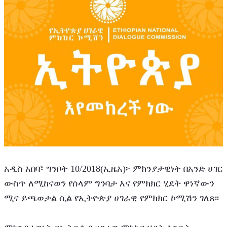
አዲስ አበባ፤ ግንቦት 10/2018(ኢዜአ)፦ ምክንያታዊነት በአንድ ሀገር 
ውስጥ ለሚከናወን የሰላም ግንባታ እና የምክክር ሂደት ዋነኛውን 
ሚና ይጫወታል ሲል የኢትዮጵያ ሀገራዊ የምክክር ኮሚሽን ገለጸ፡፡