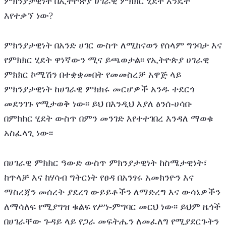
ምክንያታዊነት በኢትዮጵያ ሀገራዊ ምክክር ሂደት እንዴት 
እየተቃኘ ነው?
ምክንያታዊነት በአንድ ሀገር ውስጥ ለሚከናወን የሰላም ግንባታ እና 
የምክክር ሂደት ዋነኛውን ሚና ይጫወታል፡፡ የኢትዮጵያ ሀገራዊ 
ምክክር ኮሚሽን በተቋቋመበት የመመስረቻ አዋጅ ላይ 
ምክንያታዊነት ከሀገራዊ ምክክሩ መርሆዎች አንዱ ተደርጎ 
መደንገጉ የሚታወቅ ነው፡፡ ይህ በእንዲህ እያለ ፅንሰ-ሀሳቡ 
በምክክር ሂደት ውስጥ በምን መንገድ እየተተገበረ እንዳለ ማወቁ 
አስፈላጊ ነው፡፡
በሀገራዊ ምክክር ዓውድ ውስጥ ምክንያታዊነት ከስሜታዊነት፣ 
ከጥላቻ እና ከሃሳብ ግትርነት የፀዳ በአንፃሩ አመክንዮን እና 
ማስረጃን መሰረት ያደረገ ውይይቶችን ለማድረግ እና ውሳኔዎችን 
ለማሳለፍ የሚያግዝ ቁልፍ የሥነ-ምግባር መርህ ነው፡፡ ይህም ዜጎች 
በሀገራቸው ጉዳይ ላይ የጋራ መፍትሔን ለመፈለግ የሚያደርጉትን 