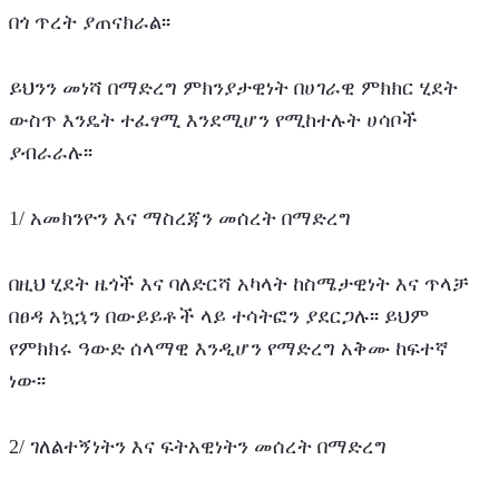
በጎ ጥረት ያጠናክራል፡፡
ይህንን መነሻ በማድረግ ምክንያታዊነት በሀገራዊ ምክክር ሂደት 
ውስጥ እንዴት ተፈፃሚ እንደሚሆን የሚከተሉት ሀሳቦች 
ያብራራሉ፡፡
1/ አመክንዮን እና ማስረጃን መሰረት በማድረግ
በዚህ ሂደት ዜጎች እና ባለድርሻ አካላት ከስሜታዊነት እና ጥላቻ 
በፀዳ አኳኋን በውይይቶች ላይ ተሳትፎን ያደርጋሉ፡፡ ይህም 
የምክክሩ ዓውድ ሰላማዊ እንዲሆን የማድረግ አቅሙ ከፍተኛ 
ነው፡፡
2/ ገለልተኝነትን እና ፍትአዊነትን መሰረት በማድረግ