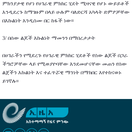
ምክንያታዊ የሆነ የሀገራዊ ምክክር ሂደት ሚዛናዊ የሆኑ ውይይቶች 
እንዲደረጉ ከማገዙም በላይ ሁሉም ባለድርሻ አካላት ድምፆቻቸው 
በእኩልነት እንዲሰሙ በር ከፋች ነው፡፡
3/ በሰው ልጆች እኩልነት ማመንን በማበረታታት
በሀገራችን የሚደረጉ የሀገራዊ ምክክር ሂደቶች የሰው ልጆች በጋራ 
ችግሮቻቸው ላይ የሚወያዮባቸው እንደመሆናቸው መጠን የሰው 
ልጀችን እኩልነት እና ተፈጥሯዊ ማንነት በማክበር እየተከናወኑ 
ይገኛሉ፡፡