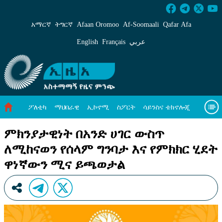
ምክንያታዊነት በአንድ ሀገር ውስጥ ለሚከናወን የሰላም 
አማርኛ
ትግርኛ
Afaan Oromoo
Af‑Soomaali
Qafar Afa
English
Français
عربي
ፖለቲካ
ማህበራዊ
ኢኮኖሚ
ስፖርት
ሳይንስና ቴክኖሎጂ
አካባቢ ጥበቃ
ዓለም አቀፍ ዜናዎች
መጣጥፍ
ቪዲዮዎች
ምክንያታዊነት በአንድ ሀገር ውስጥ
ለሚከናወን የሰላም ግንባታ እና የምክክር ሂደት
መጽሔት
ስለ እኛ
ዋነኛውን ሚና ይጫወታል