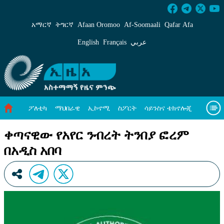
ቀጣናዊው የአየር ንብረት ትንበያ ፎረም በአዲስ አበባ -
አማርኛ
ትግርኛ
Afaan Oromoo
Af‑Soomaali
Qafar Afa
English
Français
عربي
ፖለቲካ
ማህበራዊ
ኢኮኖሚ
ስፖርት
ሳይንስና ቴክኖሎጂ
አካባቢ ጥበቃ
ዓለም አቀፍ ዜናዎች
መጣጥፍ
ቪዲዮዎች
ቀጣናዊው የአየር ንብረት ትንበያ ፎረም
በአዲስ አበባ
መጽሔት
ስለ እኛ