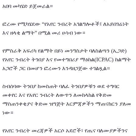
አበባ መካሄድ ይጀመራል።
ፎረሙ የሚካሄደው “የአየር ንብረት አገልግሎቶች፤ ለአይበገሬነት 
እና ዘላቂ ልማት” በሚል መሪ ሀሳብ ነው።
የምስራቅ አፍሪካ የልማት በይነ መንግስታት ባለስልጣን (ኢጋድ) 
የአየር ንብረት ትንበያ እና የመተግበሪያ ማዕከል(ICPAC) ከልማት 
አጋሮች ጋር በመሆን ፎረሙን እንዳዘጋጀው ተገልጿል።
ስብሰባው ትንበያ ከመስጠት ባለፈ ትንበያዎቹን ወደ ተግባር 
መቀየር እና የአየር ንብረት ለውጥን ለመከላከል የቅድመ 
ማስጠንቀቂያና ቅድመ ዝግጅት እርምጃዎችን ማጠናከርን ያለመ 
ነው።
የአየር ንብረት መረጃዎች አርሶ አደሮች፣ የጤና ባለሙያዎችንና 