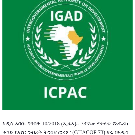
አዲስ አበባ፤ ግንቦት 10/2018 (ኢዜአ)፡- 73ኛው የታላቁ የአፍሪካ 
ቀንድ የአየር ንብረት ትንበያ ፎረም (GHACOF 73) ዛሬ በአዲስ 