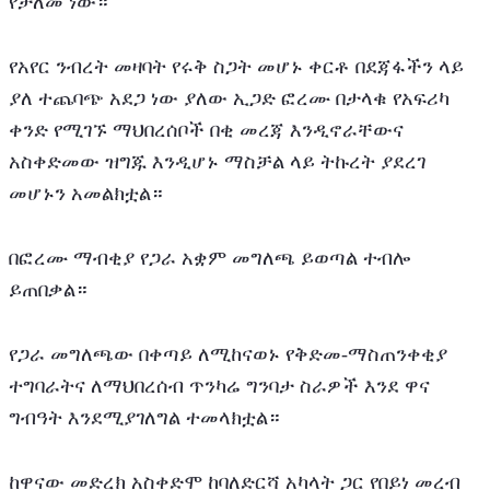
የታለመ ነው።
የአየር ንብረት መዛባት የሩቅ ስጋት መሆኑ ቀርቶ በደጃፋችን ላይ 
ያለ ተጨባጭ አደጋ ነው ያለው ኢጋድ ፎረሙ በታላቁ የአፍሪካ 
ቀንድ የሚገኙ ማህበረሰቦች በቂ መረጃ እንዲኖራቸውና 
አስቀድመው ዝግጁ እንዲሆኑ ማስቻል ላይ ትኩረት ያደረገ 
መሆኑን አመልክቷል።
በፎረሙ ማብቂያ የጋራ አቋም መግለጫ ይወጣል ተብሎ 
ይጠበቃል።
የጋራ መግለጫው በቀጣይ ለሚከናወኑ የቅድመ-ማስጠንቀቂያ 
ተግባራትና ለማህበረሰብ ጥንካሬ ግንባታ ስራዎች እንደ ዋና 
ግብዓት እንደሚያገለግል ተመላክቷል።
ከዋናው መድረክ አስቀድሞ ከባለድርሻ አካላት ጋር የበይነ መረብ 