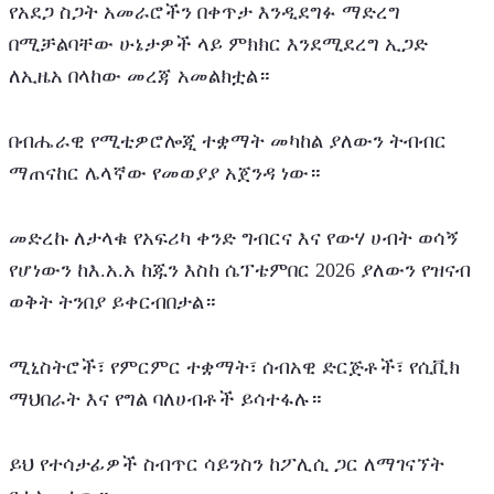
የአደጋ ስጋት አመራሮችን በቀጥታ እንዲደግፉ ማድረግ 
በሚቻልባቸው ሁኔታዎች ላይ ምክክር እንደሚደረግ ኢጋድ 
ለኢዜአ በላከው መረጃ አመልክቷል።
በብሔራዊ የሚቲዎሮሎጂ ተቋማት መካከል ያለውን ትብብር 
ማጠናከር ሌላኛው የመወያያ አጀንዳ ነው።
መድረኩ ለታላቁ የአፍሪካ ቀንድ ግብርና እና የውሃ ሀብት ወሳኝ 
የሆነውን ከእ.አ.አ ከጁን እስከ ሴፕቴምበር 2026 ያለውን የዝናብ 
ወቅት ትንበያ ይቀርብበታል።
ሚኒስትሮች፣ የምርምር ተቋማት፣ ሰብአዊ ድርጅቶች፣ የሲቪክ 
ማህበራት እና የግል ባለሀብቶች ይሳተፋሉ።
ይህ የተሳታፊዎች ስብጥር ሳይንስን ከፖሊሲ ጋር ለማገናኘት 