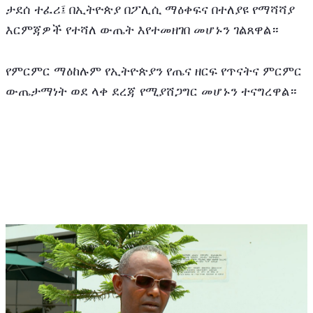
ታደሰ ተፈሪ፤ በኢትዮጵያ በፖሊሲ ማዕቀፍና በተለያዩ የማሻሻያ 
እርምጃዎች የተሻለ ውጤት እየተመዘገበ መሆኑን ገልጸዋል። 
የምርምር ማዕከሉም የኢትዮጵያን የጤና ዘርፍ የጥናትና ምርምር 
ውጤታማነት ወደ ላቀ ደረጃ የሚያሸጋግር መሆኑን ተናግረዋል።