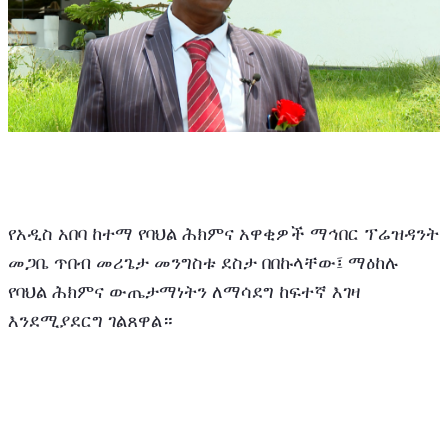
የአዲስ አበባ ከተማ የባህል ሕክምና አዋቂዎች ማኅበር ፕሬዝዳንት 
መጋቤ ጥበብ መሪጌታ መንግስቱ ደስታ በበኩላቸው፤ ማዕከሉ 
የባህል ሕክምና ውጤታማነትን ለማሳደግ ከፍተኛ እገዛ 
እንደሚያደርግ ገልጸዋል። 