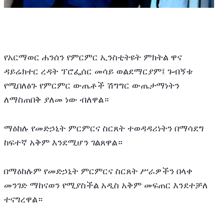
የአርማወር ሐንሰን የምርምር ኢንስቲትዩት ምክትል ዋና 
ዳይሬክተር ረዳት ፕሮፌሰር መሳይ ወልደማርያም፤ ጉብኝቱ 
የሚበለፅጉ የምርምር ውጤቶች ሽግግር ውጤታማነትን 
ለማስጠበቅ ያለመ ነው ብለዋል። 
ማዕከሉ የመድኃኒት ምርምርና ስርጸት ተወዳዳሪነትን በማሳደግ 
ከፍተኛ አቅም እንደሚሆን ገልጸዋል።
በማዕከሉም የመድኃኒት ምርምርና ስርጸት ሥራዎችን በላቀ 
መንገድ ማከናወን የሚያስችል አዲስ አቅም መፍጠር እንደተቻለ 
ተናግረዋል። 