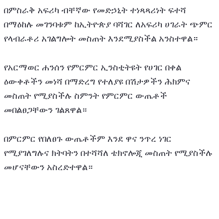
በምስራቅ አፍሪካ ብቸኛው የመድኃኒት ተነጻጻሪነት ፍተሻ 
በማዕከሉ መገንባቱም ከኢትዮጵያ ባሻገር ለአፍሪካ ሀገራት ጭምር 
የላብራቶሪ አገልግሎት መስጠት እንደሚያስችል አንስተዋል።
የአርማወር ሐንሰን የምርምር ኢንስቲትዩት የሀገር በቀል 
ዕውቀቶችን መነሻ በማድረግ የተለያዩ በሽታዎችን ሕክምና 
መስጠት የሚያስችሉ ስምንት የምርምር ውጤቶች 
መበልፀጋቸውን ገልጸዋል። 
በምርምር የበለፀጉ ውጤቶችም እንደ ዋና ንጥረ ነገር 
የሚያገለግሉና ክትባትን በተሻሻለ ቴክኖሎጂ መስጠት የሚያስችሉ 
መሆናቸውን አስረድተዋል።