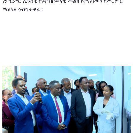
የምርምር ኢንስቲትዩት በዘመናዊ መልክ የተገነባውን የምርምር 
ማዕከል ጎብኝተዋል።