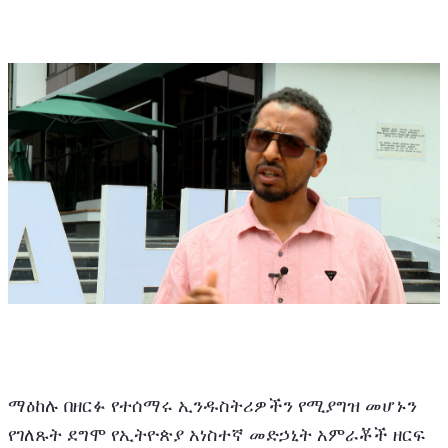
ማዕከሉ በዘርፉ የተሰማሩ ኢንዱስትሪዎችን የሚያግዝ መሆኑን 
የገለጹት ደግሞ የኢትዮጵያ አነስተኛ መድኃኒት አምራቾች ዘርፍ 