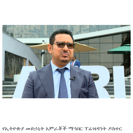
የኢትዮጵያ መድኃኒት አምራቾች ማኅበር ፕሬዝዳንት ዶክተር 