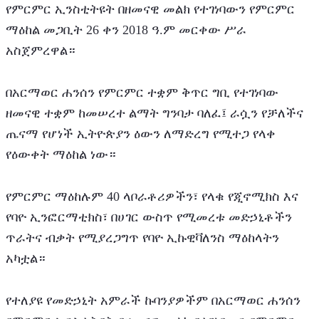
የምርምር ኢንስቲትዩት በዘመናዊ መልክ የተገነባውን የምርምር 
ማዕከል መጋቢት 26 ቀን 2018 ዓ.ም መርቀው ሥራ 
አስጀምረዋል። 
በአርማወር ሐንሰን የምርምር ተቋም ቅጥር ግቢ የተገነባው 
ዘመናዊ ተቋም ከመሠረተ ልማት ግንባታ ባለፈ፤ ራሷን የቻለችና 
ጤናማ የሆነች ኢትዮጵያን ዕውን ለማድረግ የሚተጋ የላቀ 
የዕውቀት ማዕከል ነው።
የምርምር ማዕከሉም 40 ላቦራቶሪዎችን፣ የላቁ የጂኖሚክስ እና 
የባዮ ኢንፎርማቲክስ፣ በሀገር ውስጥ የሚመረቱ መድኃኒቶችን 
ጥራትና ብቃት የሚያረጋግጥ የባዮ ኢኩዊቫለንስ ማዕከላትን 
አካቷል። 
የተለያዩ የመድኃኒት አምራች ኩባንያዎችም በአርማወር ሐንሰን 