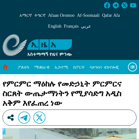
የምርምር ማዕከሉ የመድኃኒት ምርምርና ስርጸት ውጤታማ
አማርኛ
ትግርኛ
Afaan Oromoo
Af‑Soomaali
Qafar Afa
English
Français
عربي
ፖለቲካ
ማህበራዊ
ኢኮኖሚ
ስፖርት
ሳይንስና ቴክኖሎጂ
አካባቢ ጥበቃ
ዓለም አቀፍ ዜናዎች
መጣጥፍ
ቪዲዮዎች
የምርምር ማዕከሉ የመድኃኒት ምርምርና
ስርጸት ውጤታማነትን የሚያሳድግ አዲስ
መጽሔት
ስለ እኛ
አቅም እየፈጠረ ነው