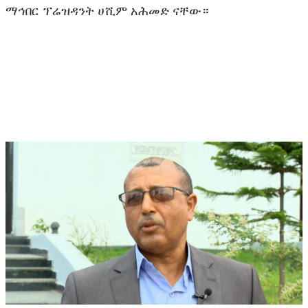
ማኅበር ፕሬዝዳንት ሀሺም አሕመድ ናቸው።