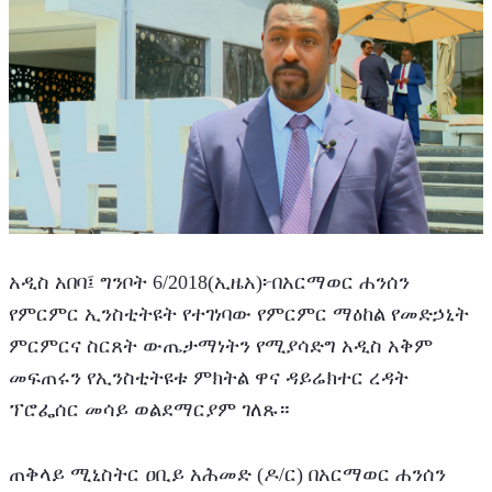
አዲስ አበባ፤ ግንቦት 6/2018(ኢዜአ)፦በአርማወር ሐንሰን 
የምርምር ኢንስቲትዩት የተገነባው የምርምር ማዕከል የመድኃኒት 
ምርምርና ስርጸት ውጤታማነትን የሚያሳድግ አዲስ አቅም 
መፍጠሩን የኢንስቲትዩቱ ምክትል ዋና ዳይሬክተር ረዳት 
ፕሮፌሰር መሳይ ወልደማርያም ገለጹ።
ጠቅላይ ሚኒስትር ዐቢይ አሕመድ (ዶ/ር) በአርማወር ሐንሰን 