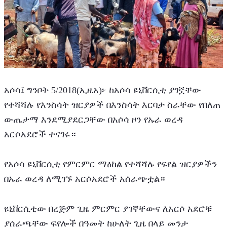
አሶሳ፤ ግንቦት 5/2018(ኢዜአ)፦ ከአሶሳ ዩኒቨርሲቲ ያገኟቸው 
የተሻሻሉ የእንስሳት ዝርያዎች በእንስሳት እርባታ ስራቸው የበለጠ 
ውጤታማ እንደሚያደርጋቸው በአሶሳ ዞን የኡራ ወረዳ 
አርሶአደሮች ተናገሩ።
የአሶሳ ዩኒቨርሲቲ የምርምር ማዕከል የተሻሻሉ የፍየል ዝርያዎችን 
በኡራ ወረዳ ለሚገኙ አርሶአደሮች አሰራጭቷል።
ዩኒቨርሲቲው በረጅም ጊዜ ምርምር ያገኛቸውና ለአርሶ አደሮቹ 
ያሰራጫቸው ፍየሎች በዓመት ከሁለት ጊዜ በላይ መንታ 