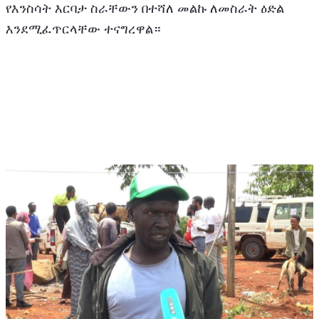
የእንስሳት እርባታ ስራቸውን በተሻለ መልኩ ለመስራት ዕድል 
እንደሚፈጥርላቸው ተናግረዋል።