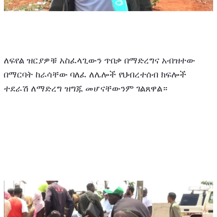
ለፍየል ዝርያዎቹ አስፈላጊውን ጥበቃ በማድረግና አብዝተው 
በማርባት ከራሳቸው ባለፈ ለሌሎች የህብረተሰብ ክፍሎች 
ተደራሽ ለማድረግ ዝግጁ መሆናቸውንም ገልጸዋል።