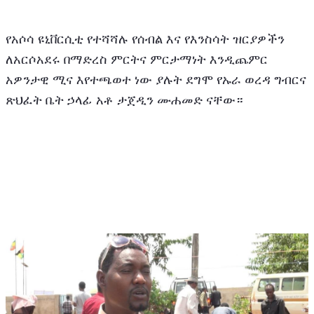
የአሶሳ ዩኒቨርሲቲ የተሻሻሉ የሰብል እና የእንስሳት ዝርያዎችን 
ለአርሶአደሩ በማድረስ ምርትና ምርታማነት እንዲጨምር 
አዎንታዊ ሚና እየተጫወተ ነው ያሉት ደግሞ የኡራ ወረዳ ግብርና 
ጽህፈት ቤት ኃላፊ አቶ ታጀዲን ሙሐመድ ናቸው።