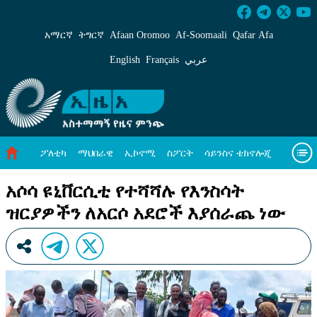
አሶሳ ዩኒቨርሲቲ የተሻሻሉ የእንስሳት ዝርያዎችን ለአርሶ
አማርኛ
ትግርኛ
Afaan Oromoo
Af‑Soomaali
Qafar Afa
English
Français
عربي
ፖለቲካ
ማህበራዊ
ኢኮኖሚ
ስፖርት
ሳይንስና ቴክኖሎጂ
አካባቢ ጥበቃ
ዓለም አቀፍ ዜናዎች
መጣጥፍ
ቪዲዮዎች
አሶሳ ዩኒቨርሲቲ የተሻሻሉ የእንስሳት
ዝርያዎችን ለአርሶ አደሮች እያሰራጨ ነው
መጽሔት
ስለ እኛ