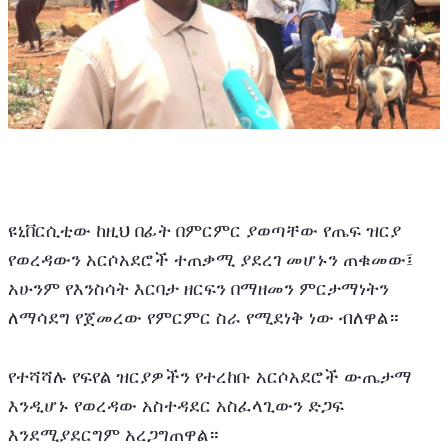
ዩኒቨርሲቲው ከዚህ በፊት በምርምር ያወጣቸው የጤፍ ዝርያ 
የወረዳውን አርሶአደሮች ተጠቃሚ ያደረገ መሆኑን ጠቁመው፤ 
አሁንም የእንስሳት እርባታ ዘርፍን በማዘመን ምርታማነትን 
ለማሳደግ የጀመረው የምርምር ስራ የሚደነቅ ነው ብለዋል።
የተሻሻሉ የፍየል ዝርያዎችን የተረከቡ አርሶአደሮች ውጤታማ 
እንዲሆኑ የወረዳው አስተዳደር አስፈላጊውን ድጋፍ 
እንደሚያደርግም አረጋግጠዋል።