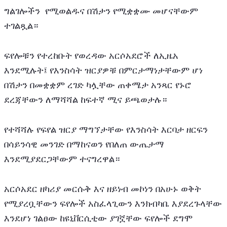
ግልገሎችን  የሚወልዱና በሽታን የሚቋቋሙ መሆናቸውም 
ተገልጿል።
ፍየሎቹን የተረከቡት የወረዳው አርሶአደሮች ለኢዜአ 
እንደሚሉት፤ የእንስሳት ዝርያዎቹ በምርታማነታቸውም ሆነ 
በሽታን በመቋቋም ረገድ ካሏቸው ጠቀሜታ አንጻር የኑሮ 
ደረጃቸውን ለማሻሻል ከፍተኛ ሚና ይጫወታሉ።
የተሻሻሉ የፍየል ዝርያ ማግኘታቸው የእንስሳት እርባታ ዘርፍን 
በሳይንሳዊ መንገድ በማከናወን የበለጠ ውጤታማ 
እንደሚያደርጋቸውም ተናግረዋል።
አርሶአደር ዘካሪያ መርሱቅ እና ዘይነብ መኮነን በአሁኑ ወቅት 
የሚያረቧቸውን ፍየሎች አስፈላጊውን እንክብካቤ እያደረጉላቸው 
እንደሆነ ገልፀው ከዩኒቨርሲቲው ያገኟቸው ፍየሎች ደግሞ 