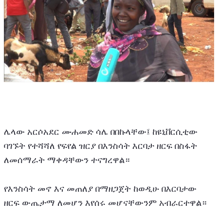
ሌላው አርሶአደር ሙሐመድ ሳሌ በበኩላቸው፤ ከዩኒቨርሲቲው 
ባገኙት የተሻሻለ የፍየል ዝርያ በእንስሳት እርባታ ዘርፍ በስፋት 
ለመሰማራት ማቀዳቸውን ተናግረዋል።
የእንስሳት መኖ እና መጠለያ በማዘጋጀት ከወዲሁ በእርባታው 
ዘርፍ ውጤታማ ለመሆን እየሰሩ መሆናቸውንም አብራርተዋል።