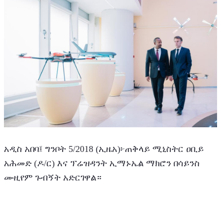
አዲስ አበባ፤ ግንቦት 5/2018 (ኢዜአ)፦‎ጠቅላይ ሚኒስትር ዐቢይ 
አሕመድ (ዶ/ር) እና ፕሬዝዳንት ኢማኑኤል ማክሮን በሳይንስ 
ሙዚየም ጉብኝት አድርገዋል።