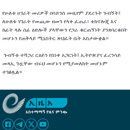
‎የሁለቱ ሀገራት መሪዎች በሳይንስ ሙዚየም ያደረጉት ጉብኝት፤ 
ለሁለቱ ሃገራት የመጪው ዘመን የላቀ ፈጠራ፣ ቴክኖሎጂ እና 
ከፊት ላሉ ሰፊ ዕድሎች ያላቸውን የጋራ ቁርጠኝነት ያንጸባረቁበት 
መሆኑን የጠቅላይ ሚኒስትር ጽህፈት ቤት አስታውቋል።
 ጉብኝቱ ተሻጋሪ ርዕይን የሰነቀ አጋርነት፤ ኢትዮጵያና ፈረንሳይ 
መጻኢ ጉዟቸው ብሩህ መሆኑን የሚያመለክት መሆኑም 
ተገልጿል።