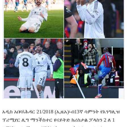
አዲስ አበባ፤ሕዳር 21/2018 (ኢዜአ)፡-በ13ኛ ሳምንት የእንግሊዝ 
ፕሪሚየር ሊግ ማንችስተር ዩናይትድ ክሪስታል ፓላስን 2 ለ 1 