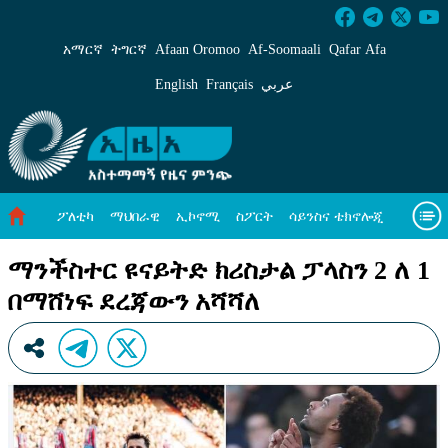
ማንችስተር ዩናይትድ ክሪስታል ፓላስን 2 ለ 1 በማሸነፍ
አማርኛ
ትግርኛ
Afaan Oromoo
Af‑Soomaali
Qafar Afa
English
Français
عربي
ፖለቲካ
ማህበራዊ
ኢኮኖሚ
ስፖርት
ሳይንስና ቴክኖሎጂ
አካባቢ ጥበቃ
ዓለም አቀፍ ዜናዎች
መጣጥፍ
ቪዲዮዎች
ማንችስተር ዩናይትድ ክሪስታል ፓላስን 2 ለ 1
በማሸነፍ ደረጃውን አሻሻለ
መጽሔት
ስለ እኛ