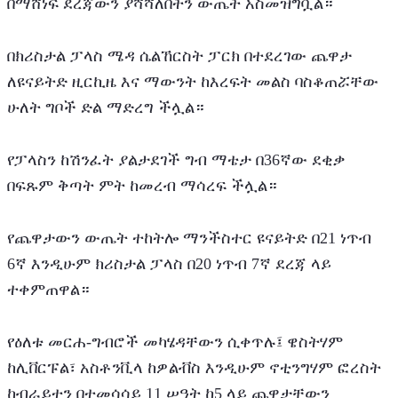
በማሸነፍ ደረጃውን ያሻሻለበትን ውጤት አስመዝግቧል።
በክሪስታል ፓላስ ሜዳ ሴልኸርስት ፓርክ በተደረገው ጨዋታ 
ለዩናይትድ ዚርኪዜ እና ማውንት ከእረፍት መልስ ባስቆጠሯቸው 
ሁለት ግቦች ድል ማድረግ ችሏል።
የፓላስን ከሽንፈት ያልታደገች ግብ ማቴታ በ36ኛው ደቂቃ 
በፍጹም ቅጣት ምት ከመረብ ማሳረፍ ችሏል።
የጨዋታውን ውጤት ተከትሎ ማንችስተር ዩናይትድ በ21 ነጥብ 
6ኛ እንዲሁም ክሪስታል ፓላስ በ20 ነጥብ 7ኛ ደረጃ ላይ 
ተቀምጠዋል።
የዕለቱ መርሐ-ግብሮች መካሄዳቸውን ሲቀጥሉ፤ ዌስትሃም 
ከሊቨርፑል፣ አስቶንቪላ ከዎልቭስ እንዲሁም ኖቲንግሃም ፎረስት 
ከብራይተን በተመሳሳይ 11 ሠዓት ከ5 ላይ ጨዋታቸውን 