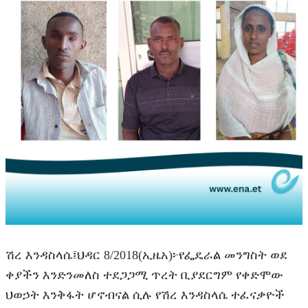
ሽረ እንዳስላሴ፤ህዳር 8/2018(ኢዜአ)፦የፌዴራል መንግስት ወደ 
ቀያችን እንድንመለስ ተደጋጋሚ ጥረት ቢያደርግም የቀድሞው 
ህወኃት እንቅፋት ሆኖብናል ሲሉ የሽረ እንዳስላሴ ተፈናቃዮች 