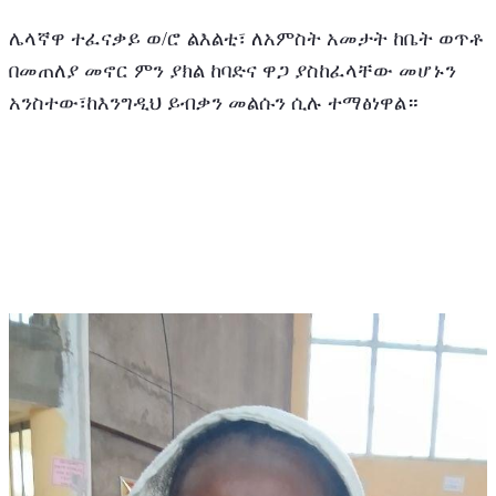
ሌላኛዋ ተፈናቃይ ወ/ሮ ልእልቲ፣ ለአምስት አመታት ከቤት ወጥቶ 
በመጠለያ መኖር ምን ያክል ከባድና ዋጋ ያስከፈላቸው መሆኑን 
አንስተው፣ከእንግዲህ ይብቃን መልሱን ሲሉ ተማፅነዋል።