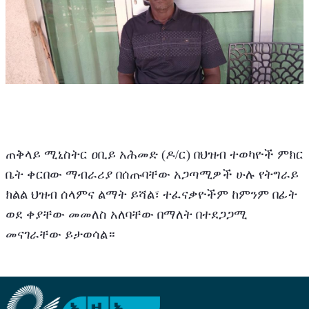
ጠቅላይ ሚኒስትር ዐቢይ አሕመድ (ዶ/ር) በህዝብ ተወካዮች ምክር 
ቤት ቀርበው ማብራሪያ በሰጡባቸው አጋጣሚዎች ሁሉ የትግራይ 
ክልል ህዝብ ሰላምና ልማት ይሻል፣ ተፈናቃዮችም ከምንም በፊት 
ወደ ቀያቸው መመለስ አለባቸው በማለት በተደጋጋሚ 
መናገራቸው ይታወሳል።