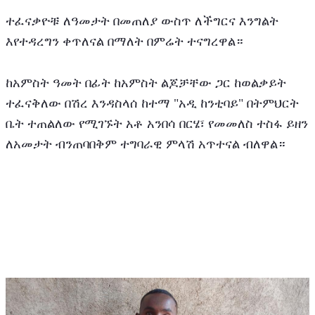
ተፈናቃዮቹ ለዓመታት በመጠለያ ውስጥ ለችግርና እንግልት 
እየተዳረግን ቀጥለናል በማለት በምሬት ተናግረዋል።
ከአምስት ዓመት በፊት ከአምስት ልጆቻቸው ጋር ከወልቃይት 
ተፈናቅለው በሽረ እንዳስላሰ ከተማ "አዲ ከንቲባይ" በትምህርት 
ቤት ተጠልለው የሚገኙት አቶ አንበሳ በርሄ፣ የመመለስ ተስፋ ይዘን 
ለአመታት ብንጠባበቅም ተግባራዊ ምላሽ አጥተናል ብለዋል።