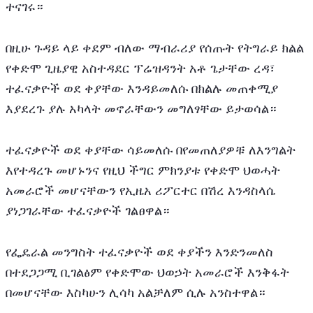
ተናገሩ።
በዚሁ ጉዳይ ላይ ቀደም ብለው ማብራሪያ የሰጡት የትግራይ ክልል 
የቀድሞ ጊዜያዊ አስተዳደር ፕሬዝዳንት አቶ ጌታቸው ረዳ፣ 
ተፈናቃዮች ወደ ቀያቸው እንዳይመለሱ በክልሉ መጠቀሚያ 
እያደረጉ ያሉ አካላት መኖራቸውን መግለፃቸው ይታወሳል።
ተፈናቃዮች ወደ ቀያቸው ሳይመለሱ በየመጠለያዎቹ ለእንግልት 
እየተዳረጉ መሆኑንና የዚህ ችግር ምክንያቱ የቀድሞ ህወሓት 
አመራሮች መሆናቸውን የኢዜአ ሪፖርተር በሽረ እንዳስላሴ 
ያነጋገራቸው ተፈናቃዮች ገልፀዋል።
የፌዴራል መንግስት ተፈናቃዮች ወደ ቀያችን እንድንመለስ 
በተደጋጋሚ ቢገልፅም የቀድሞው ህወኃት አመራሮች እንቅፋት 
በመሆናቸው እስካሁን ሊሳካ አልቻለም ሲሉ አንስተዋል።