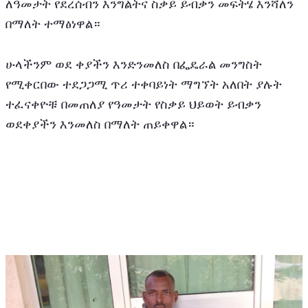
ለዓመታት የደረሰብን እንግልትና ስቃይ ይብቃን መፍትሄ እንሻለን 
በማለት ተማፅነዋል።
ሁላችንም ወደ ቀያችን እንድንመለስ በፌዴራል መንግስት 
የሚቀርበው ተደጋጋሚ ጥሪ ተቀባይነት ማግኘት አለበት ያሉት 
ተፈናቀዮቹ በመጠለያ የዓመታት የስቃይ ህይወት ይብቃን 
ወደቀያችን እንመለስ በማለት ጠይቀዋል።