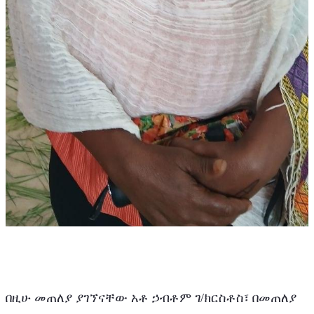
በዚሁ መጠለያ ያገኘናቸው አቶ ኃብቶም ገ/ክርስቶስ፣ በመጠለያ 