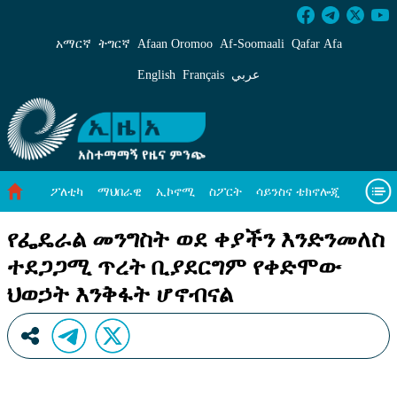
የፌዴራል መንግስት ወደ ቀያችን እንድንመለስ ተደጋጋሚ
አማርኛ
ትግርኛ
Afaan Oromoo
Af‑Soomaali
Qafar Afa
English
Français
عربي
ፖለቲካ
ማህበራዊ
ኢኮኖሚ
ስፖርት
ሳይንስና ቴክኖሎጂ
አካባቢ ጥበቃ
ዓለም አቀፍ ዜናዎች
መጣጥፍ
ቪዲዮዎች
የፌዴራል መንግስት ወደ ቀያችን እንድንመለስ
ተደጋጋሚ ጥረት ቢያደርግም የቀድሞው
መጽሔት
ስለ እኛ
ህወኃት እንቅፋት ሆኖብናል