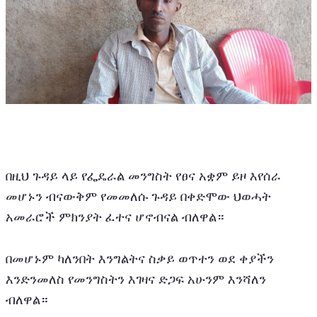
በዚህ ጉዳይ ላይ የፌዴራል መንግስት የፀና አቋም ይዞ እየሰራ 
መሆኑን ብናውቅም የመመለሱ ጉዳይ በቀድሞው ህወሓት 
አመራሮች ምክንያት ፈተና ሆኖብናል ብለዋል።
በመሆኑም ካለንበት እንግልትና ስቃይ ወጥተን ወደ ቀያችን 
እንድንመለስ የመንግስትን እገዛና ድጋፍ አሁንም እንሻለን 
ብለዋል።