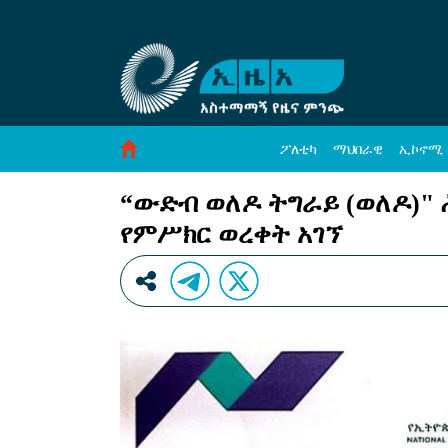
“ውድብ ወለዶ ትግራይ (ወለዶ)&#34; ሕጋዊ ክልላዊ 
Skip to Content
ፖለቲካ
ማህበራዊ
ኢኮኖሚ
“ውድብ ወለዶ ትግራይ (ወለዶ)" 
የምሥክር ወረቀት አገኘ