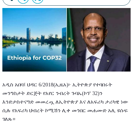
አዲስ አበባ፤ ህዳር 6/2018(ኢዜአ)፦ ኢትዮጵያ የተባበሩት 
መንግስታት ድርጅት የአየር ንብረት ጉባኤ(ኮፕ 32)ን 
እንድታስተናግድ መመረጧ ለኢትዮጵያ እና ለአፍሪካ ታሪካዊ ነው 
ሲሉ የአፍሪካ ህብረት ኮሚሽን ሊቀ መንበር መሐሙድ አሊ ዩሱፍ 
ገለጹ።