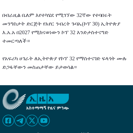
በብራዚል ቤለም እየተካሄደ የሚገኘው 32ኛው የተባበሩት 
መንግስታት ድርጅት የአየር ንብረት ጉባኤ(ኮፕ 30) ኢትዮጵያ 
እ.አ.አ በ2027 የሚከናወነውን ኮፕ 32 እንድታስተናግድ 
ተመርጣለች።
የአፍሪካ ሀገራት ለኢትዮጵያ የኮፕ 32 የማስተናገድ ፍላጎት ሙሉ 
ድጋፋቸውን መስጠታቸው ይታወሳል።