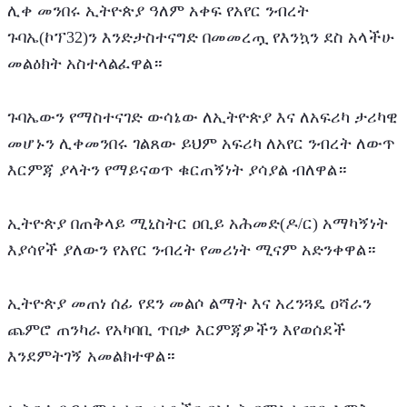
ሊቀ መንበሩ ኢትዮጵያ ዓለም አቀፍ የአየር ንብረት 
ጉባኤ(ኮፕ32)ን እንድታስተናግድ በመመረጧ የእንኳን ደስ አላችሁ 
መልዕክት አስተላልፈዋል።
ጉባኤውን የማስተናገድ ውሳኔው ለኢትዮጵያ እና ለአፍሪካ ታሪካዊ 
መሆኑን ሊቀመንበሩ ገልጸው ይህም አፍሪካ ለአየር ንብረት ለውጥ 
እርምጃ ያላትን የማይናወጥ ቁርጠኝነት ያሳያል ብለዋል።
ኢትዮጵያ በጠቅላይ ሚኒስትር ዐቢይ አሕመድ(ዶ/ር) አማካኝነት 
እያሳየች ያለውን የአየር ንብረት የመሪነት ሚናም አድንቀዋል።
ኢትዮጵያ መጠነ ሰፊ የደን መልሶ ልማት እና አረንጓዴ ዐሻራን 
ጨምሮ ጠንካራ የአካባቢ ጥበቃ እርምጃዎችን እየወሰደች 
እንደምትገኝ አመልክተዋል።