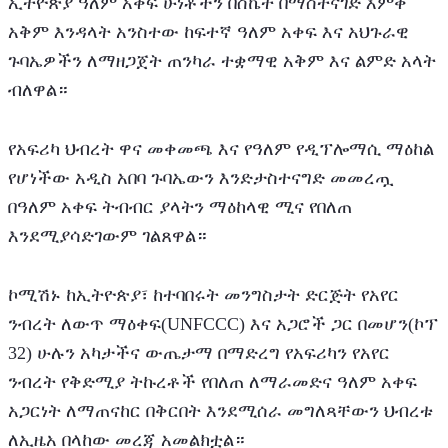
ኢትዮጵያ ዓለም አቀፍ ሁነቶችን በስኬት በማስተናገድ እምቅ 
አቅም እንዳላት አንስተው ከፍተኛ ዓለም አቀፍ እና አህጉራዊ 
ጉባኤዎችን ለማዘጋጀት ጠንካራ ተቋማዊ አቅም እና ልምድ አላት 
ብለዋል።
የአፍሪካ ህብረት ዋና መቀመጫ እና የዓለም የዲፕሎማሲ ማዕከል 
የሆነችው አዲስ አበባ ጉባኤውን እንድታስተናግድ መመረጧ 
በዓለም አቀፍ ትብብር ያላትን ማዕከላዊ ሚና የበለጠ 
እንደሚያሳድገውም ገልጸዋል።
ኮሚሽኑ ከኢትዮጵያ፣ ከተባበሩት መንግስታት ድርጅት የአየር 
ንብረት ለውጥ ማዕቀፍ(UNFCCC) እና አጋሮች ጋር በመሆን(ኮፕ 
32) ሁሉን አካታችና ውጤታማ በማድረግ የአፍሪካን የአየር 
ንብረት የቅድሚያ ትኩረቶች የበለጠ ለማራመድና ዓለም አቀፍ 
አጋርነት ለማጠናከር በቅርበት እንደሚሰራ መግለጻቸውን ህብረቱ 
ለኢዜአ በላከው መረጃ አመልክቷል።