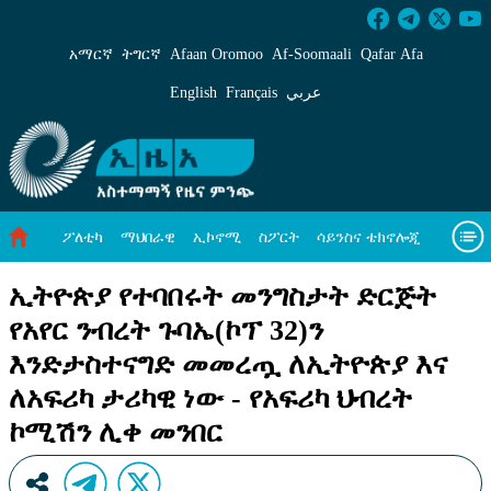
ኢትዮጵያ የተባበሩት መንግስታት ድርጅት የአየር ንብረት 
አማርኛ
ትግርኛ
Afaan Oromoo
Af‑Soomaali
Qafar Afa
English
Français
عربي
ፖለቲካ
ማህበራዊ
ኢኮኖሚ
ስፖርት
ሳይንስና ቴክኖሎጂ
አካባቢ ጥበቃ
ዓለም አቀፍ ዜናዎች
መጣጥፍ
ቪዲዮዎች
ኢትዮጵያ የተባበሩት መንግስታት ድርጅት
የአየር ንብረት ጉባኤ(ኮፕ 32)ን
መጽሔት
ስለ እኛ
እንድታስተናግድ መመረጧ ለኢትዮጵያ እና
ለአፍሪካ ታሪካዊ ነው - የአፍሪካ ህብረት
ኮሚሽን ሊቀ መንበር