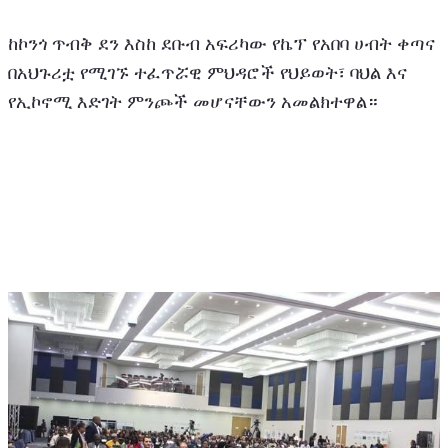
ከኮንጎ ጥብቅ ደን እስከ ደቡብ አፍሪካው የኬፕ የአበባ ሀብት ቀጣና 
በአህጉሪቷ የሚገኙ ተፈጥሯዊ ምህዳሮች የህይወት፣ ባህል እና 
የኢኮኖሚ እድገት ምንጮች መሆናቸውን አመልክተዋል።