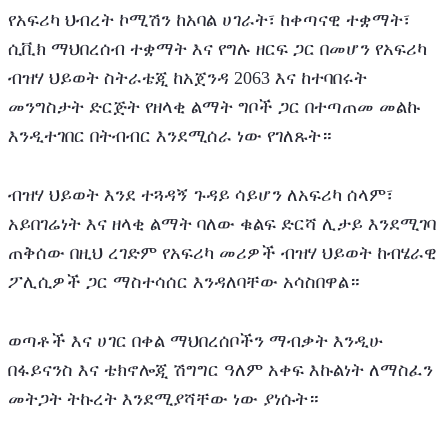
የአፍሪካ ህብረት ኮሚሽን ከአባል ሀገራት፣ ከቀጣናዊ ተቋማት፣ 
ሲቪክ ማህበረሰብ ተቋማት እና የግሉ ዘርፍ ጋር በመሆን የአፍሪካ 
ብዝሃ ህይወት ስትራቴጂ ከአጀንዳ 2063 እና ከተባበሩት 
መንግስታት ድርጅት የዘላቂ ልማት ግቦች ጋር በተጣጠመ መልኩ 
እንዲተገበር በትብብር እንደሚሰራ ነው የገለጹት።
ብዝሃ ህይወት እንደ ተጓዳኝ ጉዳይ ሳይሆን ለአፍሪካ ሰላም፣ 
አይበገሬነት እና ዘላቂ ልማት ባለው ቁልፍ ድርሻ ሊታይ እንደሚገባ 
ጠቅሰው በዚህ ረገድም የአፍሪካ መሪዎች ብዝሃ ህይወት ከብሄራዊ 
ፖሊሲዎች ጋር ማስተሳሰር እንዳለባቸው አሳስበዋል።
ወጣቶች እና ሀገር በቀል ማህበረሰቦችን ማብቃት እንዲሁ 
በፋይናንስ እና ቴክኖሎጂ ሽግግር ዓለም አቀፍ እኩልነት ለማስፈን 
መትጋት ትኩረት እንደሚያሻቸው ነው ያነሱት።