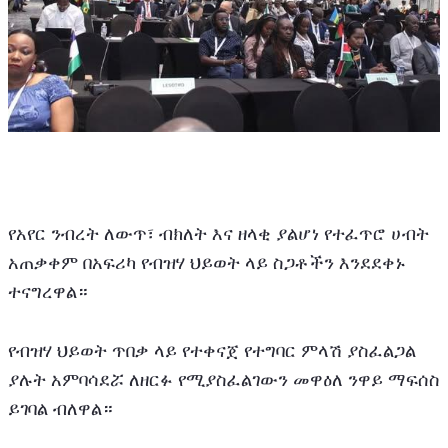
የአየር ንብረት ለውጥ፣ ብክለት እና ዘላቂ ያልሆነ የተፈጥሮ ሀብት 
አጠቃቀም በአፍሪካ የብዝሃ ህይወት ላይ ስጋቶችን እንደደቀኑ 
ተናግረዋል።
የብዝሃ ህይወት ጥበቃ ላይ የተቀናጀ የተግባር ምላሽ ያስፈልጋል 
ያሉት አምባሳደሯ ለዘርፉ የሚያስፈልገውን መዋዕለ ንዋይ ማፍሰስ 
ይገባል ብለዋል።