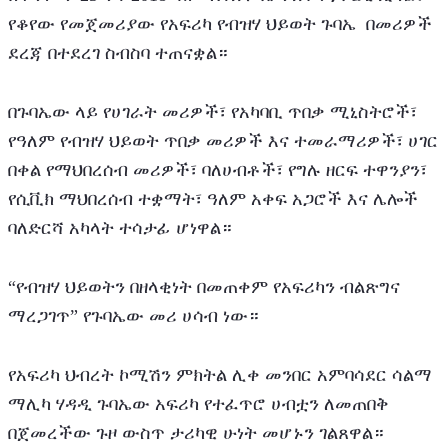
የቆየው የመጀመሪያው የአፍሪካ የብዝሃ ህይወት ጉባኤ  በመሪዎች 
ደረጃ በተደረገ ስብስባ ተጠናቋል።
በጉባኤው ላይ የሀገራት መሪዎች፣ የአካባቢ ጥበቃ ሚኒስትሮች፣ 
የዓለም የብዝሃ ህይወት ጥበቃ መሪዎች እና ተመራማሪዎች፣ ሀገር 
በቀል የማህበረሰብ መሪዎች፣ ባለሀብቶች፣ የግሉ ዘርፍ ተዋንያን፣ 
የሲቪክ ማህበረሰብ ተቋማት፣ ዓለም አቀፍ አጋሮች እና ሌሎች 
ባለድርሻ አካላት ተሳታፊ ሆነዋል።
“የብዝሃ ህይወትን በዘላቂነት በመጠቀም የአፍሪካን ብልጽግና 
ማረጋገጥ” የጉባኤው መሪ ሀሳብ ነው።
የአፍሪካ ህብረት ኮሚሽን ምክትል ሊቀ መንበር አምባሳደር ሳልማ 
ማሊካ ሃዳዲ ጉባኤው አፍሪካ የተፈጥሮ ሀብቷን ለመጠበቅ 
በጀመረችው ጉዞ ውስጥ ታሪካዊ ሁነት መሆኑን ገልጸዋል።