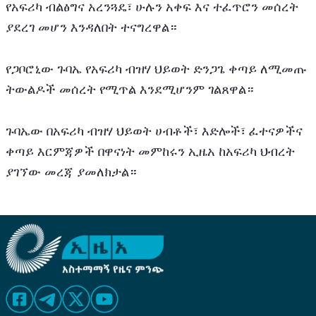
የአፍሪካ ብልፅግና አረንጓዴ፣ ሁሉን አቀፍ እና ተፈጥሮን መሰረት 
ያደረገ መሆን እንዳለበት ተናግረዋል።
የጋቦሮኒው ጉባኤ የአፍሪካ ብዝሃ ህይወት ድንጋጌ ቀጣይ ለሚመጡ 
ትውልዶች መሰረት የሚጥል እንደሚሆንም ገልጸዋል።
ጉባኤው በአፍሪካ ብዝሃ ህይወት ሀብቶች፣ እድሎች፣ ፈተናዎችና 
ቀጣይ እርምጃዎች በዋናነት መምከሩን ኢዜአ ከአፍሪካ ህብረት 
ያገኘው መረጃ ያመለክታል።