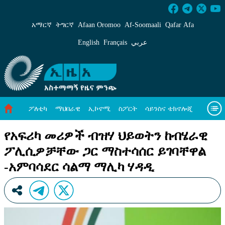
የአፍሪካ መሪዎች ብዝሃ ህይወትን ከብሄራዊ ፖሊሲዎቻቸ
አማርኛ
ትግርኛ
Afaan Oromoo
Af‑Soomaali
Qafar Afa
English
Français
عربي
ፖለቲካ
ማህበራዊ
ኢኮኖሚ
ስፖርት
ሳይንስና ቴክኖሎጂ
አካባቢ ጥበቃ
ዓለም አቀፍ ዜናዎች
መጣጥፍ
ቪዲዮዎች
የአፍሪካ መሪዎች ብዝሃ ህይወትን ከብሄራዊ
ፖሊሲዎቻቸው ጋር ማስተሳሰር ይገባቸዋል
መጽሔት
ስለ እኛ
-አምባሳደር ሳልማ ማሊካ ሃዳዲ