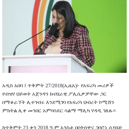
አዲስ አበባ ፤ ጥቅምት 27/2018(ኢዜአ)፦ የአፍሪካ መሪዎች 
የብዝሃ ህይወት አጀንዳን ከብሄራዊ ፖሊሲዎቻቸው ጋር 
በማቆራኘት ሊተገብሩ እንደሚገባ የአፍሪካ ህብረት ኮሚሽን 
ምክትል ሊቀ መንበር አምባሳደር ሳልማ ማሊካ ሃዳዲ ገለጹ።
ከጥቅምት 23 ቀን 2018 ዓ.ም አንስቶ በቦትስዋና ጋቦሮኒ ሲካሄድ 