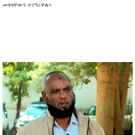
መጓዛቸውን ተናግረዋል።