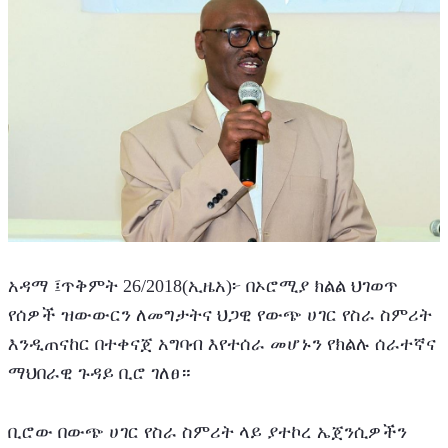
አዳማ ፤ጥቅምት 26/2018(ኢዜአ)፦ በኦሮሚያ ክልል ህገወጥ 
የሰዎች ዝውውርን ለመግታትና ህጋዊ የውጭ ሀገር የስራ ስምሪት 
እንዲጠናከር በተቀናጀ አግባብ እየተሰራ መሆኑን የክልሉ ሰራተኛና 
ማህበራዊ ጉዳይ ቢሮ ገለፀ።
ቢሮው በውጭ ሀገር የስራ ስምሪት ላይ ያተኮረ ኤጀንሲዎችን 