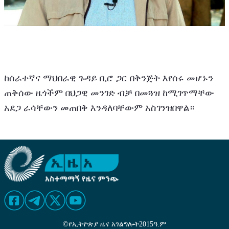
ከሰራተኛና ማህበራዊ ጉዳይ ቢሮ ጋር በቅንጅት እየሰሩ መሆኑን 
ጠቅሰው ዜጎችም በህጋዊ መንገድ ብቻ በመጓዝ ከሚገጥማቸው 
አደጋ ራሳቸውን መጠበቅ እንዳለባቸውም አስገንዝበዋል።
©
የኢትዮጵያ ዜና አገልግሎት
2015
ዓ.ም