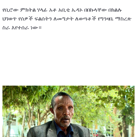
የቢሮው ምክትል ሃላፊ አቶ አቢቲ ኤዳኦ በበኩላቸው በክልሉ 
ህገወጥ የሰዎች ፍልሰትን ለመግታት ለወጣቶች የግንዛቤ ማስረጽ 
ስራ እየተሰራ ነው።