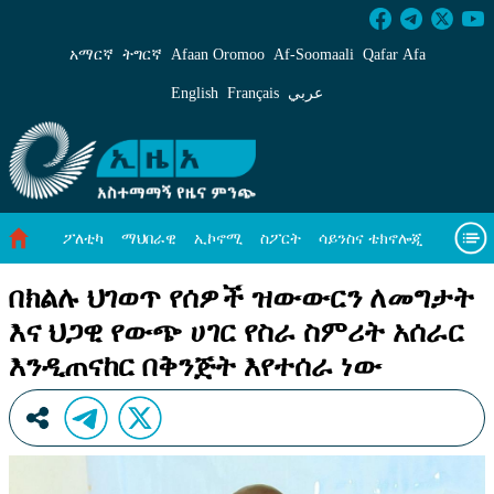
በክልሉ ህገወጥ የሰዎች ዝውውርን ለመግታት እና ህጋዊ 
አማርኛ
ትግርኛ
Afaan Oromoo
Af‑Soomaali
Qafar Afa
English
Français
عربي
ፖለቲካ
ማህበራዊ
ኢኮኖሚ
ስፖርት
ሳይንስና ቴክኖሎጂ
አካባቢ ጥበቃ
ዓለም አቀፍ ዜናዎች
መጣጥፍ
ቪዲዮዎች
በክልሉ ህገወጥ የሰዎች ዝውውርን ለመግታት
እና ህጋዊ የውጭ ሀገር የስራ ስምሪት አሰራር
መጽሔት
ስለ እኛ
እንዲጠናከር በቅንጅት እየተሰራ ነው