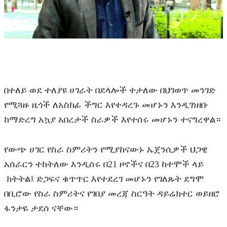
በተለይ ወደ ተለያዩ ሀገራት በደላሎች ተታለው በህገወጥ መንገድ 
የሚጓዙ ዜጎች ለአስከፊ ችግር እየተዳረጉ መሆኑን እንዲገነዘቡ 
ከማድረግ አኳያ አበረታች ስራዎች እየተሰሩ መሆኑን ተናግረዋል።
የውጭ ሀገር የስራ ስምሪትን የሚያከናውኑ ኤጀንሲዎች ህጋዊ 
አሰራርን ተከትለው እንዲሰሩ በ21 ዞኖችና በ23 ከተሞች ላይ 
 ክትትል፤ ድጋፍና ቁጥጥር እየተደረገ መሆኑን የገለጹት ደግሞ 
በቢሮው የስራ ስምሪትና የገበያ መረጃ ስርዓት ዳይሬክተር ወይዘሮ 
ፋንታዬ ታደሰ ናቸው።