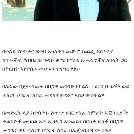
በተለይ የፀጥታና ፍትህ አካላትን ጨምሮ ከጨፌ ኦሮሚያ 
ከሴቶችና ማህበራዊ ጉዳይ ቋሚ ኮሚቴ አመራሮችና አባላት ጋር 
በቅርበት እየተሰራ መሆኑን ተናግረዋል። 
ባለፈው በጀት ዓመት በህጋዊ መንገድ ከክልሉ 153 ሺህ ዜጎች ወደ 
ተለያዩ ሀገራት ለስራ መጓዛቸውንም አስታውሰዋል።
በመድረኩ ላይ ከተሳተፉ የውጭ ሀገር የስራ ስምሪት ኤጀንሲዎች 
ተወካዮች መካከል አቶ ኢዘዲን አህመድ፣ በርካታ ዜጎች በህጋዊ 
መንገድ ወደ ተለያዩ ሀገራት ለስራ በኤጀንሲያቸው በኩል 