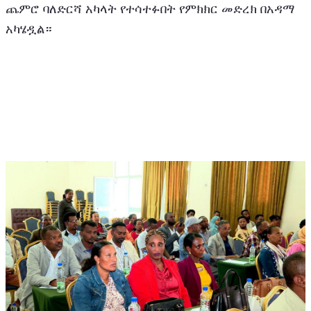
ጨምሮ ባለድርሻ አካላት የተሳተፉበት የምክክር መድረክ በአዳማ 
አካሄዷል።