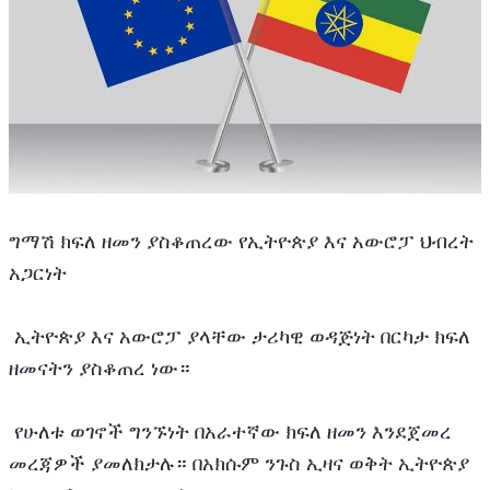
ግማሽ ክፍለ ዘመን ያስቆጠረው የኢትዮጵያ እና አውሮፓ ህብረት 
አጋርነት
 ኢትዮጵያ እና አውሮፓ ያላቸው ታሪካዊ ወዳጅነት በርካታ ክፍለ 
ዘመናትን ያስቆጠረ ነው።
 የሁለቱ ወገኖች ግንኙነት በአራተኛው ክፍለ ዘመን እንደጀመረ 
መረጃዎች ያመለክታሉ። በአክሱም ንጉስ ኢዛና ወቅት ኢትዮጵያ 