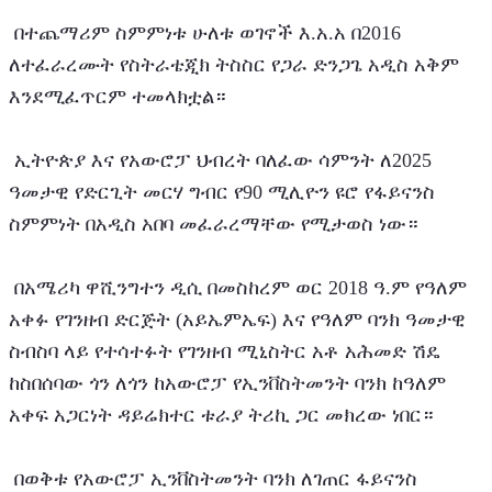
 በተጨማሪም ስምምነቱ ሁለቱ ወገኖች እ.አ.አ በ2016 
ለተፈራረሙት የስትራቴጂክ ትስስር የጋራ ድንጋጌ አዲስ አቅም 
እንደሚፈጥርም ተመላክቷል።
 ኢትዮጵያ እና የአውሮፓ ህብረት ባለፈው ሳምንት ለ2025 
ዓመታዊ የድርጊት መርሃ ግብር የ90 ሚሊዮን ዩሮ የፋይናንስ 
ስምምነት በአዲስ አበባ መፈራረማቸው የሚታወስ ነው።
 በአሜሪካ ዋሺንግተን ዲሲ በመስከረም ወር 2018 ዓ.ም የዓለም 
አቀፉ የገንዘብ ድርጅት (አይኤምኤፍ) እና የዓለም ባንክ ዓመታዊ 
ስብስባ ላይ የተሳተፉት የገንዘብ ሚኒስትር አቶ አሕመድ ሽዴ 
ከስበሰባው ጎን ለጎን ከአውሮፓ የኢንቨስትመንት ባንክ ከዓለም 
አቀፍ አጋርነት ዳይሬክተር ቱራያ ትሪኪ ጋር መክረው ነበር።
 በወቅቱ የአውሮፓ ኢንቨስትመንት ባንክ ለገጠር ፋይናንስ 