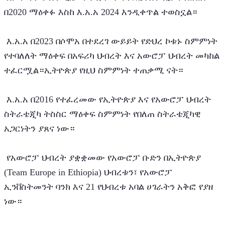
በ2020 ማዕቀፉ እስከ እ.አ.አ 2024 እንዲቀጥል ተወስኗል።
 እ.አ.አ በ2023 በሶሞአ በተደረገ ውይይት የድህረ ኮቱኑ ስምምነት 
የተባለለት ማዕቀፍ በአፍሪካ ህብረት እና አውሮፓ ህብረት መካከል 
ተፈርሟል።ኢትዮጵያ የዚህ ስምምነት ተጠቃሚ ናት።
 እ.አ.አ በ2016 የተፈረመው የኢትዮጵያ እና የአውሮፓ ህብረት 
ስትራቴጂካ ትስስር ማዕቀፍ ስምምነት የበለጠ ስትራቴጂካዊ 
አጋርነትን ያጸና ነው።
 የአውሮፓ ህብረት ያቋቋመው የአውሮፓ ቡድን በኢትዮጵያ 
(Team Europe in Ethiopia) ህብረቱን፣ የአውሮፓ 
ኢንቨስትመንት ባንክ እና 21 የህብረቱ አባል ሀገራትን አቅፎ የያዘ 
ነው።