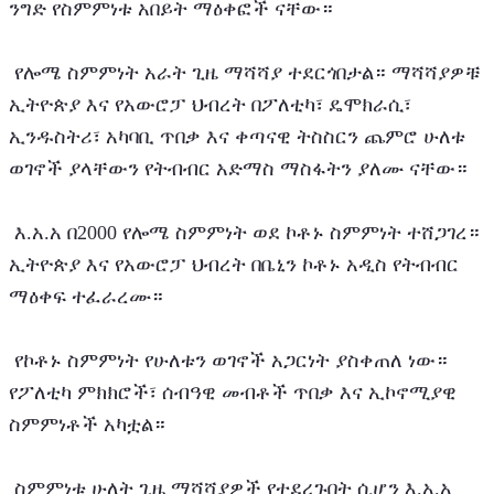
ንግድ የስምምነቱ አበይት ማዕቀፎች ናቸው።
 የሎሜ ስምምነት አራት ጊዜ ማሻሻያ ተደርጎበታል። ማሻሻያዎቹ 
ኢትዮጵያ እና የአውሮፓ ህብረት በፖለቲካ፣ ዴሞክራሲ፣ 
ኢንዱስትሪ፣ አካባቢ ጥበቃ እና ቀጣናዊ ትስስርን ጨምሮ ሁለቱ 
ወገኖች ያላቸውን የትብብር አድማስ ማስፋትን ያለሙ ናቸው።
 እ.አ.አ በ2000 የሎሜ ስምምነት ወደ ኮቶኑ ስምምነት ተሸጋገረ። 
ኢትዮጵያ እና የአውሮፓ ህብረት በቤኒን ኮቶኑ አዲስ የትብብር 
ማዕቀፍ ተፈራረሙ።
 የኮቶኑ ስምምነት የሁለቱን ወገኖች አጋርነት ያስቀጠለ ነው። 
የፖለቲካ ምክክሮች፣ ሰብዓዊ መብቶች ጥበቃ እና ኢኮኖሚያዊ 
ስምምነቶች አካቷል።
 ስምምነቱ ሁለት ጊዜ ማሻሻያዎች የተደረጉበት ሲሆን እ.አ.አ 