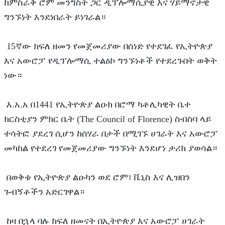
ከምስራቅ ሮም መንግስት ጋር ዲፕሎማሲያዊ እና ሃይማኖታዊ 
ግንኙነት እንደነበራት ይነገራል።
 15ኛው ክፍለ ዘመን የመጀመሪያው በሰነድ የተደገፈ የኢትዮጵያ 
እና አውሮፓ የዲፕሎማሲ ተልዕኮ ግንኙነቶች የተደረጉበት ወቅት 
ነው።
 እ.አ.አ በ1441 የኢትዮጵያ ልዑክ በሮማ ካቶሊካዊት ቤተ 
ክርስቲያን ምክር ቤት (The Council of Florence) ስብስባ ላይ 
ተሳትፎ ያደረገ ሲሆን ከሰሃራ በታች በሚገኙ ሀገራት እና አውሮፓ 
መካከል የተደረገ የመጀመሪያው ግንኙነት እንደሆነ ታሪክ ያወሳል።
 በወቅቱ የኢትዮጵያ ልዑካን ወደ ሮም፣ ቬኒስ እና ሊዝበን 
ጉብኝቶችን አድርገዋል።
 ከዛ በኋላ ባሉ ክፍለ ዘመናት በኢትዮጵያ እና አውሮፓ ሀገራት 