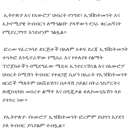
 ኢትዮጵያ እና የአውሮፓ ህብረት የንግድ፣ ኢንቨስትመንት እና 
ኢኮኖሚያዊ ትብብርን ለማጎልበት ያላቸውን የጋራ ቁርጠኝነት 
የሚያረጋግጥ እንደሆነም ገልጿል።
 ፎረሙ የፈረንሳይ ድርጅቶች በአለም አቀፍ ደረጃ ኢንቨስትመንት 
ተሳትፎ እንዲኖራቸው የሚሰራ እና የተለያዩ የልማት 
ፕሮጀክቶችን በሚደግፈው ሜዴፍ ኢንተርናሽናል እና በአውሮፓ 
ህብረት ኮሚሽን ትብብር የተዘጋጀ ሲሆን በአራት የኢንቨስትመንት 
ዘርፎች ማለትም በአቪዬሽን፤ በታዳሽ ኃይል፤ በትራንስፖርትና 
ሎጂስቲክስ መሰረተ ልማት እና በዲጂታል ቴሌኮሙኒኬሽን ላይ 
ያተኮረ ነው።
 የኢትዮጵያ- የአውሮፓ ኢንቨስትመንት ፎረምም ይህንን እያደገ 
ያለ ትብብር ያሳያልም ተብሏል።