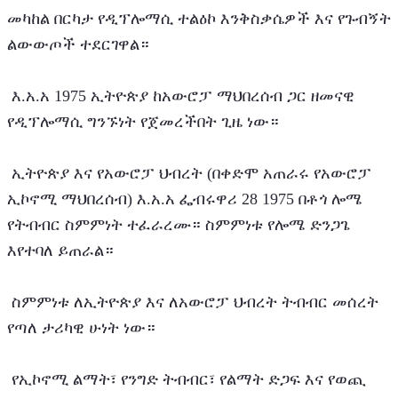
መካከል በርካታ የዲፕሎማሲ ተልዕኮ እንቅስቃሴዎች እና የጉብኝት 
ልውውጦች ተደርገዋል።
 እ.አ.አ 1975 ኢትዮጵያ ከአውሮፓ ማህበረሰብ ጋር ዘመናዊ 
የዲፕሎማሲ ግንኙነት የጀመረችበት ጊዜ ነው።
 ኢትዮጵያ እና የአውሮፓ ህብረት (በቀድሞ አጠራሩ የአውሮፓ 
ኢኮኖሚ ማህበረሰብ) እ.አ.አ ፌብሩዋሪ 28 1975 በቶጎ ሎሜ 
የትብብር ስምምነት ተፈራረሙ። ስምምነቱ የሎሜ ድንጋጌ 
እየተባለ ይጠራል።
 ስምምነቱ ለኢትዮጵያ እና ለአውሮፓ ህብረት ትብብር መሰረት 
የጣለ ታሪካዊ ሁነት ነው።
 የኢኮኖሚ ልማት፣ የንግድ ትብብር፣ የልማት ድጋፍ እና የወጪ 