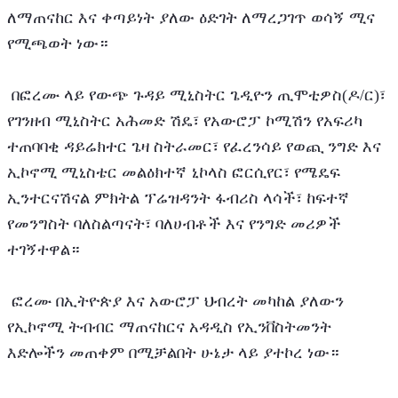
ለማጠናከር እና ቀጣይነት ያለው ዕድገት ለማረጋገጥ ወሳኝ ሚና 
የሚጫወት ነው።
 በፎረሙ ላይ የውጭ ጉዳይ ሚኒስትር ጌዲዮን ጢሞቲዎስ(ዶ/ር)፣ 
የገንዘብ ሚኒስትር አሕመድ ሽዴ፣ የአውሮፓ ኮሚሽን የአፍሪካ 
ተጠባባቂ ዳይሬክተር ጌዛ ስትራመር፣ የፈረንሳይ የወጪ ንግድ እና 
ኢኮኖሚ ሚኒስቴር መልዕክተኛ ኒኮላስ ፎርሲየር፣ የሜዴፍ 
ኢንተርናሽናል ምክትል ፕሬዝዳንት ፋብሪስ ላሳች፣ ከፍተኛ 
የመንግስት ባለስልጣናት፣ ባለሀብቶች እና የንግድ መሪዎች 
ተገኝተዋል።
 ፎረሙ በኢትዮጵያ እና አውሮፓ ህብረት መካከል ያለውን 
የኢኮኖሚ ትብብር ማጠናከርና አዳዲስ የኢንቨስትመንት 
እድሎችን መጠቀም በሚቻልበት ሁኔታ ላይ ያተኮረ ነው።