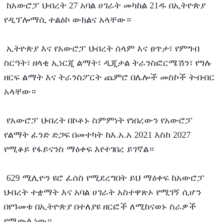
 ከአውሮፓ ህብረት 27 አባል ሀገራት መካከል 21ዱ በኢትዮጵያ 
የዲፕሎማሲ ተልዕኮ ውክልና አላቸው።
 ኢትዮጵያ እና የአውሮፓ ህብረት ሰላም እና ፀጥታ፣ የምግብ 
ስርዓት፣ ዘላቂ ኢነርጂ ልማት፣ ዲጂታል ትራንስፎርሜሽን፣ የግሉ 
ዘርፍ ልማት እና ትራንስፖርት ጨምሮ በሌሎች መስኮች ትብብር 
አላቸው።
 የአውሮፓ ህብረት በኮቶኑ ስምምነት የነበረውን የአውሮፓ 
የልማት ፈንድ ድጋፍ በመተካት ከእ.አ.አ 2021 እስከ 2027 
የሚቆይ የፋይናንስ ማዕቀፍ እየተገበረ ይገኛል።
 629 ሚሊዮን ዩሮ ፈሰስ የሚደረግበት ይህ ማዕቀፍ ከአውሮፓ 
ህብረት ተቋማት እና አባል ሀገራት አስተዋጽኦ የሚገኝ ሲሆን 
በየዓመቱ በኢትዮጵያ በተለያዩ ዘርፎች ለሚከናወኑ ስራዎች 
የሚውል ነው።