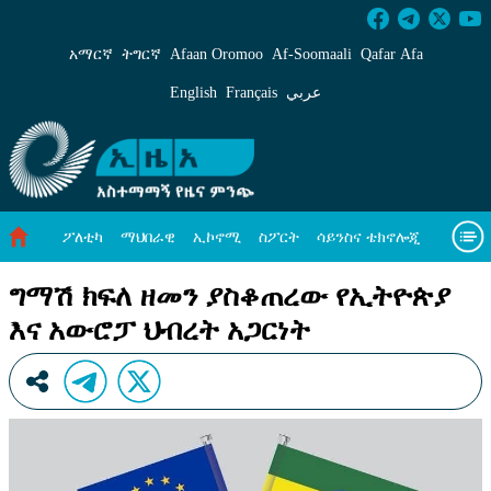
ግማሽ ክፍለ ዘመን ያስቆጠረው የኢትዮጵያ እና አውሮፓ 
አማርኛ
ትግርኛ
Afaan Oromoo
Af‑Soomaali
Qafar Afa
English
Français
عربي
ፖለቲካ
ማህበራዊ
ኢኮኖሚ
ስፖርት
ሳይንስና ቴክኖሎጂ
አካባቢ ጥበቃ
ዓለም አቀፍ ዜናዎች
መጣጥፍ
ቪዲዮዎች
ግማሽ ክፍለ ዘመን ያስቆጠረው የኢትዮጵያ
እና አውሮፓ ህብረት አጋርነት
መጽሔት
ስለ እኛ