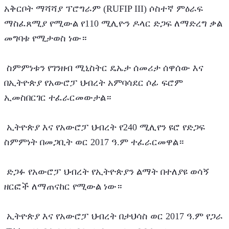
አቅርቦት ማሻሻያ ፕሮግራም (RUFIP III) ሶስተኛ ምዕራፍ 
ማስፈጸሚያ የሚውል የ110 ሚሊዮን ዶላር ድጋፍ ለማድረግ ቃል 
መግባቱ የሚታወስ ነው።
 ስምምነቱን የገንዘብ ሚኒስትር ዴኤታ ሰመሪታ ሰዋሰው እና 
በኢትዮጵያ የአውሮፓ ህብረት አምባሳደር ሶፊ ፍሮም 
ኢመስበርገር ተፈራርመውታል።
 ኢትዮጵያ እና የአውሮፓ ህብረት የ240 ሚሊየን ዩሮ የድጋፍ 
ስምምነት በመጋቢት ወር 2017 ዓ.ም ተፈራርመዋል።
 ድጋፉ የአውሮፓ ህብረት የኢትዮጵያን ልማት በተለያዩ ወሳኝ 
ዘርፎች ለማጠናከር የሚውል ነው።
 ኢትዮጵያ እና የአውሮፓ ህብረት በታህሳስ ወር 2017 ዓ.ም የጋራ 