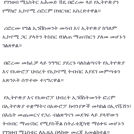
 የገንዘብ ሚኒስትር አሕመድ ሽዴ በፎረሙ ላይ የኢትዮጵያን 
የማክሮ ኢኮኖሚ ሪፎርም በዝርዝር አስረድተዋል።
 ሪፎርሙ የግል ኢንቨስመንት መሳብ እና ኢትዮጵያ ከዓለም 
ኢኮኖሚ ጋር ያላትን ትስስር የበለጠ ማጠናከርን ያለመ መሆኑን 
ገልጸዋል።
 በፎረሙ መክፈቻ ላይ ንግግር ያደረጉ ባለስልጣናት የኢትዮጵያ 
እና የአውሮፓ ህብረት የኢኮኖሚ ትብብር እያደገ መምጣቱን 
አጽንኦት ሰጥተው ተናግረዋል።
 የኢትዮጵያ እና የአውሮፓ ህብረት ኢንቨስትመንት ፎረም 
በኢትዮጵያ ተቋማትና በአውሮፓ ኩባንያዎች መካከል በኢኖቬሽን፣ 
በእሴት መጨመርና የጋራ ብልጽግናን መደገፍ ላይ ያላቸውን 
ትብብር ማጠናከር የሚያስችል ስትራቴጂካዊ ማዕቀፍ መሆኑን 
የገንዘብ ሚኒስቴር ለኢዜአ በላከው መረጃ አመልክቷል።