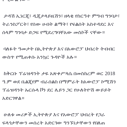
 ታዳሽ ኢነርጂ፣ ዲጂታላይዜሽን፣ ዘላቂ የስርዓተ ምግብ ግንባታ፣ 
ትራንስፖርት፣ የሰው ሀብት ልማት፣ የፍልሰት አስተዳደር እና 
ሰላም ግንባታ ድጋፍ የሚደረግባቸአው መስኮች ናቸው።
 ባለፉት ዓመታት በኢትዮጵያ እና በአውሮፓ ህብረት ትብብር 
ውስጥ የሚጠቀሱ አንኳር ጉዳዮች አሉ።
 ከቅርቡ ፕሬዝዳንት ታዬ አጽቀሥላሴ በመስከረም ወር 2018 
ዓ.ም ወደ ቤልጂየም ብራሰልስ በማምራት ከአውሮፓ ኮሚሽን 
ፕሬዝዳንት ኡርሱላ ቮን ደር ሌይን ጋር የሁለትዮሽ ውይይት 
አድርገዋል።
 ሁለቱ መሪዎች ኢትዮጵያ እና የአውሮፓ ህብረት የጋራ 
ፍላጎታቸውን መሰረት አድርገው ግንኙነታቸውን የበለጠ 