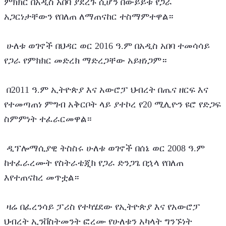
ምክክር በአዲስ አበባ ያደረጉ ሲሆን በውይይቱ የጋራ 
አጋርነታቸውን የበለጠ ለማጠናከር ተስማምተዋል።
 ሁለቱ ወገኖች በህዳር ወር 2016 ዓ.ም በአዲስ አበባ ተመሳሳይ 
የጋራ የምክክር መድረክ ማድረጋቸው አይዘነጋም።
 በ2011 ዓ.ም ኢትዮጵያ እና አውሮፓ ህብረት በጤና ዘርፍ እና 
የተመጣጠነ ምግብ አቅርቦት ላይ ያተኮረ የ20 ሚሊዮን ዩሮ የድጋፍ 
ስምምነት ተፈራርመዋል።
 ዲፕሎማሲያዊ ትስስሩ ሁለቱ ወገኖች በሰኔ ወር 2008 ዓ.ም 
ከተፈራረሙት የስትራቴጂክ የጋራ ድንጋጌ በኋላ የበለጠ 
እየተጠናከረ መጥቷል።
 ዛሬ በፈረንሳይ ፓሪስ የተካሄደው የኢትዮጵያ እና የአውሮፓ 
ህብረት ኢንቨስትመንት ፎረሙ የሁለቱን አካላት ግንኙነት 