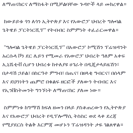
ለማጠናከርና ለማስፋት በሚቻልባቸው ጉዳዮች ላይ መክረዋል።
 ከውይይቱ ጎን ለጎን ኢትዮጵያ እና የአውሮፓ ህብረት ግሎባል 
ጌትዌይ ፓርትነርሺፕ" የትብብር ስምምነት ተፈራርመዋል።
 "ግሎባል ጌትዌይ ፓርትነርሺፕ" በአውሮፓ ኮሚሽን ፕሬዝዳንት 
ኡርሱላ ቮን ደር ሌይን የሚመራ የአውሮፓ ህብረት ዓለም አቀፍ 
ኢኒሼቲቭ ሲሆን ህብረቱ ከተለያዩ ሀገራት በዲጂታላይዜሽን፣ 
በታዳሽ ኃይል፣ በስርዓተ ምግብ፣ በጤና፣ በዘላቂ ግብርና፣ በሰላም 
እና ደህንነትን ጨምሮ በቁልፍ ዘርፎች ያለውን ትብብር እና 
የኢንቨስትመንት ግንኙነት ለማጠናከር ያለመ ነው።
 ስምምነቱ ከግማሽ ክፍለ ዘመን በላይ ያስቆጠረውን የኢትዮጵያ 
እና የአውሮፓ ህብረት የዲፕሎማሲ ትስስር ወደ ላቀ ደረጃ 
የሚያደርስ ትልቅ እርምጃ መሆኑን ፕሬዝዳንት ታዬ ገልጸዋል።