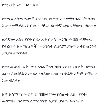
የሚደነቅ ነው ብለዋል።
የቀጣይ አቅጣጫዎች ህዝብን ያነቃቁ እና የማንሰራራት ጉዞን 
እውን የሚያደርጉ በመሆናቸው ደስተኛ መሆናቸውን ገልጸዋል።
ሌላኛው አስተያየት ሰጭ አቶ በቀለ መንግስቱ በበኩላቸው፤ 
የቀረቡት አቅጣጨዎች መንግስት ለሰላም ያለውን ቁርጠኝነት 
ያሳያል ብለዋል።
የተቀመጠው አቅጣጫ አገራችንን ከድህነት በማላቀቅ በምግብ 
ራስን ለመቻል እየተደረገ ላለው ርብርብ ትልቅ አቅም የሚሆን 
ነው ብለዋል።
አቶ አስማማው ደሞዝ በበኩላቸው በሰጡት አስተያየት፤ 
መንግስት ሰላምን ለማረጋገጥ እያሳየ ያለው ፍላጎትና 