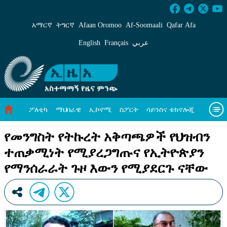
የመንግስት የትኩረት አቅጣጫዎች የህዝብን ተጠቃሚነት 
አማርኛ
ትግርኛ
Afaan Oromoo
Af‑Soomaali
Qafar Afa
English
Français
عربي
ፖለቲካ
ማህበራዊ
ኢኮኖሚ
ስፖርት
ሳይንስና ቴክኖሎጂ
አካባቢ ጥበቃ
ዓለም አቀፍ ዜናዎች
መጣጥፍ
ቪዲዮዎች
የመንግስት የትኩረት አቅጣጫዎች የህዝብን
ተጠቃሚነት የሚያረጋግጡና የኢትዮጵያን
መጽሔት
ስለ እኛ
የማንሰራራት ጉዞ እውን የሚያደርጉ ናቸው