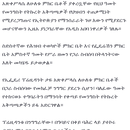
አጽቀሥላሴ ለሁለቱ ምክር ቤቶች ያቀረቧቸው የዚህ ዓመት 
የመንግስት የትኩረት አቅጣጫዎች የህዝብን ተጠቃሚነት 
የሚያረጋግጡና የኢትዮጵያን የማንሰራራት ጉዞ እውን የሚያደርጉ 
መሆናቸውን ኢዜአ ያነጋገራቸው የአዲስ አበባ ነዋሪዎች ገለጹ፡፡
ስድስተኛው የሕዝብ ተወካዮች ምክር ቤት እና የፌዴሬሽን ምክር 
ቤት አምስተኛ ዓመት የሥራ ዘመን የጋራ ስብሰባ በትላንትናው 
እለት መካሄዱ ይታወቃል።
የኢፌዴሪ ፕሬዚዳንት ታዬ አጽቀሥላሴ ለሁለቱ ምክር ቤቶች 
በጋራ ስብሰባው የመክፈቻ ንግግር ያደረጉ ሲሆን፣ ባለፈው ዓመት 
የተከናወኑ ተግባራትን በማንሳት የቀጣይ የመንግስት የትኩረት 
አቅጣጫዎችን ይፋ አድርገዋል።
ፕሬዚዳንቱ በንግግራቸው፥ በዓባይና በቀይ ባሕር ላይ ያተኮሩ 