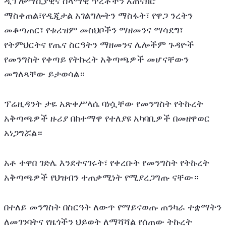
ዲፕሎማሲያዊና ሰላማዊ ጥረቶችን አጠናክሮ 
ማስቀጠል፣የዲጂታል አገልግሎትን ማስፋት፣ የዋጋ ንረትን 
መቆጣጠር፣ የቱሪዝም መስህቦችን ማዘመንና ማሳደግ፣ 
የትምህርትና የጤና ስርዓትን ማዘመንና ሌሎችም ጉዳዮች 
የመንግስት የቀጣይ የትኩረት አቅጣጫዎች መሆናቸውን 
መግለጻቸው ይታወሳል።
ፕሬዚዳንት ታዬ አጽቀሥላሴ ባነሷቸው የመንግስት የትኩረት 
አቅጣጫዎች ዙሪያ በከተማዋ የተለያዩ አካባቢዎች በመዘዋወር 
አነጋግሯል።
አቶ ተዋበ ገድሌ እንደተናገሩት፣ የቀረቡት የመንግስት የትኩረት 
አቅጣጫዎች የህዝብን ተጠቃሚነት የሚያረጋግጡ ናቸው።
በተለይ መንግስት በስርዓት ለውጥ የማይናወጡ ጠንካራ ተቋማትን 
ለመገንባትና የዜጎችን ህይወት ለማሻሻል የሰጠው ትኩረት 