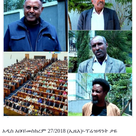
አዲስ አበባ፤መስከረም 27/2018 (ኢዜአ)፡-ፕሬዝዳንት ታዬ 