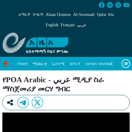
የPOA Arabic - عربي ሚዲያ ስራ ማስጀመ
አማርኛ
ትግርኛ
Afaan Oromoo
Af‑Soomaali
Qafar Afa
English
Français
عربي
ፖለቲካ
ማህበራዊ
ኢኮኖሚ
ስፖርት
ሳይንስና ቴክኖሎጂ
አካባቢ ጥበቃ
ዓለም አቀፍ ዜናዎች
መጣጥፍ
ቪዲዮዎች
የPOA Arabic - عربي ሚዲያ ስራ
ማስጀመሪያ መርሃ ግብር
መጽሔት
ስለ እኛ