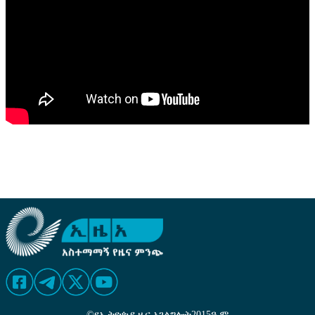
©
የኢትዮጵያ ዜና አገልግሎት
2015
ዓ.ም