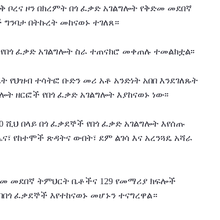
ስራቅ ቦረና ዞን በክረምት በጎ ፈቃድ አገልግሎት የቅድመ መደበኛ 
ግንባታ በትኩረት መከናወኑ ተገለጸ።
የበጎ ፈቃድ አገልግሎት ስራ ተጠናክሮ መቀጠሉ ተመልክቷል፡፡
ት የህዝብ ተሳትፎ ቡድን መሪ አቶ አንድነት አበበ እንደገለጹት 
ግሎት ዘርፎች የበጎ ፈቃድ አገልግሎት እያከናወኑ ነው፡፡
0 ሺህ በላይ በጎ ፈቃደኞች የበጎ ፈቃድ አገልግሎት እየሰጡ 
፣ የከተሞች ጽዳትና ውበት፣ ደም ልገሳ እና አረንጓዴ አሻራ 
መ መደበኛ ትምህርት ቤቶችና 129 የመማሪያ ክፍሎች 
በበጎ ፈቃደኞች እየተከናወኑ መሆኑን ተናግረዋል።