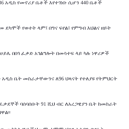
 አዲስ የመኖሪያ ቤቶች እየተገነቡ ሲሆን 440 ቤቶች 
ደካሞች የወተት ላም፤ በግና ፍየል፤ የምግብ እህልና ዘይት 
ሀይሌ በበጎ ፈቃድ አገልግሎት በመሳተፍ ላይ ካሉ ነዋሪዎች 
 አዲስ ቤት መስራታቸውንና ለ96 ህጻናት የተለያዩ የትምህርት 
ፈቃደኞች ባሰባሰቡት 91 ሺህ ብር ለአረጋዊያን ቤት ከመስራት 
ዋል፡፡