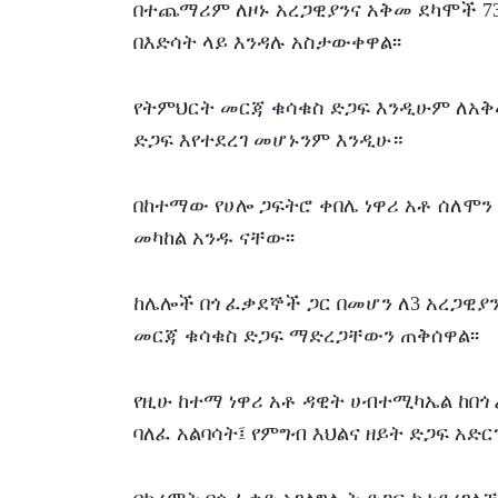
በተጨማሪም ለዞኑ አረጋዊያንና አቅመ ደካሞች 736
በእድሳት ላይ እንዳሉ አስታውቀዋል፡፡
የትምህርት መርጃ ቁሳቁስ ድጋፍ እንዲሁም ለአቅመ 
ድጋፍ እየተደረገ መሆኑንም እንዲሁ።
በከተማው የሀሎ ጋፍትሮ ቀበሌ ነዋሪ አቶ ሰለሞን 
መካከል አንዱ ናቸው፡፡
ከሌሎች በጎ ፈቃደኞች ጋር በመሆን ለ3 አረጋዊያን
መርጃ ቁሳቁስ ድጋፍ ማድረጋቸውን ጠቅሰዋል፡፡
የዚሁ ከተማ ነዋሪ አቶ ዳዊት ሀብተሚካኤል ከበጎ 
ባለፈ አልባሳት፤ የምግብ እህልና ዘይት ድጋፍ አድርገ