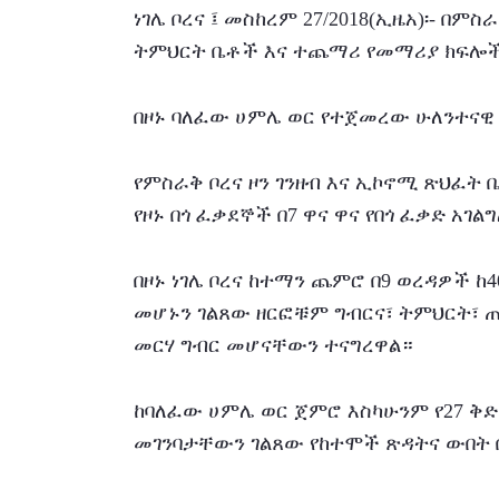
ነገሌ ቦረና ፤ መስከረም 27/2018(ኢዜአ)፡- በም
ትምህርት ቤቶች እና ተጨማሪ የመማሪያ ክፍሎች 
በዞኑ ባለፈው ሀምሌ ወር የተጀመረው ሁለንተናዊ 
የምስራቅ ቦረና ዞን ገንዘብ እና ኢኮኖሚ ጽህፈት ቤ
የዞኑ በጎ ፈቃደኞች በ7 ዋና ዋና የበጎ ፈቃድ አገል
በዞኑ ነገሌ ቦረና ከተማን ጨምሮ በ9 ወረዳዎች ከ4
መሆኑን ገልጸው ዘርፎቹም ግብርና፣ ትምህርት፣ ጤና
መርሃ ግብር መሆናቸውን ተናግረዋል።
ከባለፈው ሀምሌ ወር ጀምሮ እስካሁንም የ27 ቅድ
መገንባታቸውን ገልጸው የከተሞች ጽዳትና ውበት 