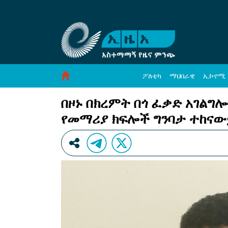
በዞኑ በክረምት በጎ ፈቃድ አገልግሎት የትምህርት ቤቶች
Skip to Content
ፖለቲካ
ማህበራዊ
ኢኮኖሚ
በዞኑ በክረምት በጎ ፈቃድ አገልግ
የመማሪያ ክፍሎች ግንባታ ተከናው