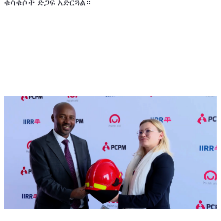
ቁሳቁሶች ድጋፍ አድርጓል።