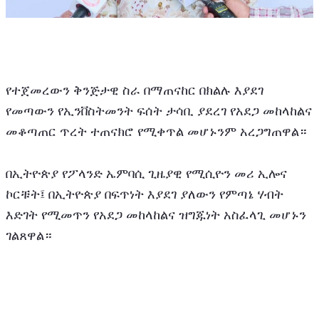
የተጀመረውን ቅንጅታዊ ስራ በማጠናከር በክልሉ እያደገ 
የመጣውን የኢንቨስትመንት ፍሰት ታሳቢ ያደረገ የአደጋ መከላከልና 
መቆጣጠር ጥረት ተጠናክሮ የሚቀጥል መሆኑንም አረጋግጠዋል።
በኢትዮጵያ የፖላንድ ኤምባሲ ጊዜያዊ የሚሲዮን መሪ ኢሎና 
ኮርቹት፤ በኢትዮጵያ በፍጥነት እያደገ ያለውን የምጣኔ ሃብት 
እድገት የሚመጥን የአደጋ መከላከልና ዝግጁነት አስፈላጊ መሆኑን 
ገልጸዋል። 