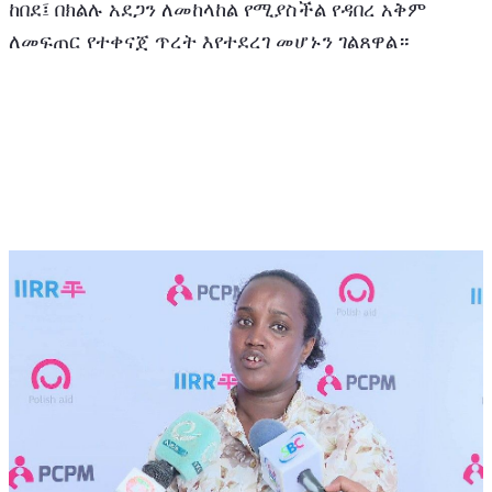
ከበደ፤ በክልሉ አደጋን ለመከላከል የሚያስችል የዳበረ አቅም 
ለመፍጠር የተቀናጀ ጥረት እየተደረገ መሆኑን ገልጸዋል።