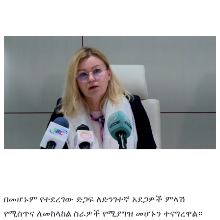
በመሆኑም የተደረገው ድጋፍ ለድንገተኛ አደጋዎች ምላሽ 
የሚሰጥና ለመከላከል ስራዎች የሚያግዝ መሆኑን ተናግረዋል።