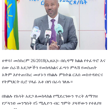
ሀዋሳ፤ መስከረም 26/2018(ኢዜአ)፡- በሲዳማ ክልል የተፈጥሮ እና 
ሰው ሰራሽ አደጋዎችን የመከላከልና ፈጣን ምላሽ የመስጠት 
አቅም እየተጠናከረ መሆኑን የክልሉ ምክትል ርእሰ መስተዳድርና 
የትምህርት ቢሮ ሃላፊ አቶ በየነ በራሳ ገለጹ።
በክልሉ የእሳት አደጋ ለመከላከል የሚደረገውን ጥረት ለማገዝ 
የፖላንድ መንግስት የ5 ሚሊዮን ብር ግምት ያላቸውን የተለያዩ 