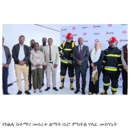
የክልሉ ከተማና መሰረተ ልማት ቢሮ ምክትል ሃላፊ መድሃኒት 