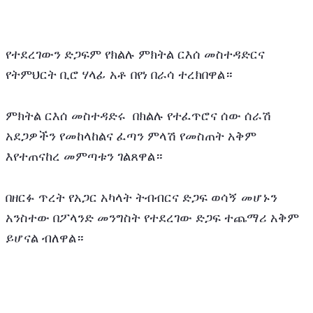
የተደረገውን ድጋፍም የክልሉ ምክትል ርእሰ መስተዳድርና 
የትምህርት ቢሮ ሃላፊ አቶ በየነ በራሳ ተረክበዋል።
ምክትል ርእሰ መስተዳድሩ  በክልሉ የተፈጥሮና ሰው ሰራሽ 
አደጋዎችን የመከላከልና ፈጣን ምላሽ የመስጠት አቅም 
እየተጠናከረ መምጣቱን ገልጸዋል።
በዘርፉ ጥረት የአጋር አካላት ትብብርና ድጋፍ ወሳኝ መሆኑን 
አንስተው በፖላንድ መንግስት የተደረገው ድጋፍ ተጨማሪ አቅም 
ይሆናል ብለዋል።