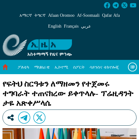
የፍትህ ስርዓቱን ለማዘመን የተጀመሩ ተግባራት ተጠናክ
አማርኛ
ትግርኛ
Afaan Oromoo
Af‑Soomaali
Qafar Afa
English
Français
عربي
ፖለቲካ
ማህበራዊ
ኢኮኖሚ
ስፖርት
ሳይንስና ቴክኖሎጂ
አካባቢ ጥበቃ
ዓለም አቀፍ ዜናዎች
መጣጥፍ
ቪዲዮዎች
የፍትህ ስርዓቱን ለማዘመን የተጀመሩ
ተግባራት ተጠናክረው ይቀጥላሉ- ፕሬዚዳንት
መጽሔት
ስለ እኛ
ታዬ አጽቀሥላሴ