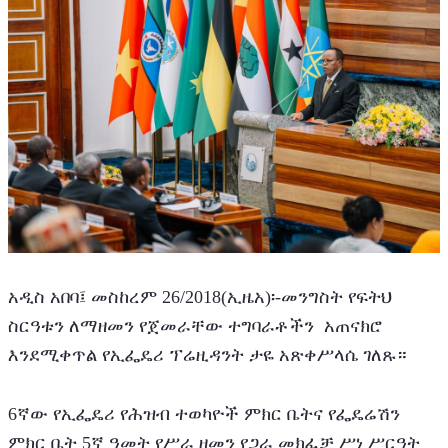
አዲስ አበባ፤ መስከረም 26/2018(ኢዜአ)፡-መንግስት የፍትህ 
ስርዓቱን ለማዘመን የጀመራቸው ተግባራቶችን  አጠናክሮ 
እንደሚቀጥል የኢፌዴሪ ፕሬዚዳንት ታዬ አጽቀሥላሴ ገለጹ።
6ኛው የኢፌዴሪ የሕዝብ ተወካዮች ምክር ቤትና የፌዴሬሽን 
ምክር ቤት 5ኛ ዓመት የሥራ ዘመን የጋራ መክፈቻ ሥነ ሥርዓት 