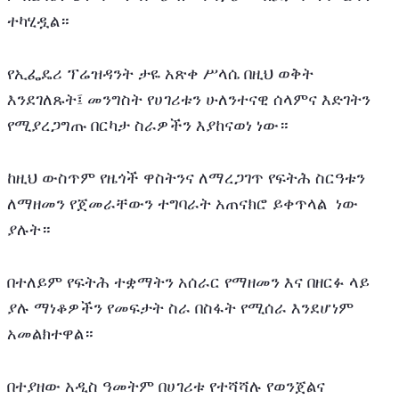
ተካሂዷል።
የኢፌዴሪ ፕሬዝዳንት ታዬ አጽቀ ሥላሴ በዚህ ወቅት 
እንደገለጹት፤ መንግስት የሀገሪቱን ሁለንተናዊ ሰላምና እድገትን 
የሚያረጋግጡ በርካታ ስራዎችን እያከናወነ ነው። 
ከዚህ ውስጥም የዜጎች ዋስትንና ለማረጋገጥ የፍትሕ ስርዓቱን 
ለማዘመን የጀመራቸውን ተግባራት አጠናክሮ ይቀጥላል  ነው 
ያሉት።
በተለይም የፍትሕ ተቋማትን አሰራር የማዘመን እና በዘርፉ ላይ 
ያሉ ማነቆዎችን የመፍታት ስራ በስፋት የሚሰራ እንደሆነም 
አመልክተዋል።
በተያዘው አዲስ ዓመትም በሀገሪቱ የተሻሻሉ የወንጀልና 