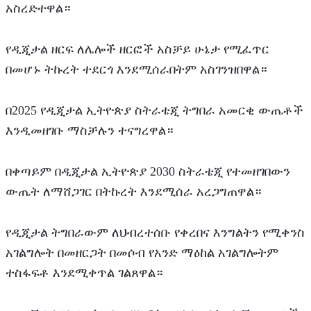
አስረድተዋል።
የዲጂታል ዘርፍ ለሌሎች ዘርፎች አስቻይ ሁኔታ የሚፈጥር 
በመሆኑ ትኩረት ተደርጎ እንደሚሰራበትም አስገንዝበዋል።
በ2025 የዲጂታል ኢትዮጵያ ስትራቴጂ ትግበራ አመርቂ ውጤቶች 
እንዲመዘገቡ ማስቻሉን ተናግረዋል።
በቀጣይም በዲጂታል ኢትዮጵያ 2030 ስትራቴጂ የተመዘገበውን 
ውጤት ለማሸጋገር በትኩረት እንደሚሰራ አረጋግጠዋል።
የዲጂታል ትግበራውም ለህብረተሰቡ የቀረበና እንግልትን የሚቀንስ 
አገልግሎት በመዘርጋት በመሶብ የአንድ ማዕከል አገልግሎትም 
ተስፋፍቶ እንደሚቀጥል ገልጸዋል። 