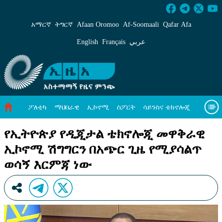
የኢትዮጵያ የዲጂታል ቴክኖሎጂ መዋቅራዊ ኢኮኖሚ ሽግግ
አማርኛ
ትግርኛ
Afaan Oromoo
Af‑Soomaali
Qafar Afa
English
Français
عربي
ፖለቲካ
ማህበራዊ
ኢኮኖሚ
ስፖርት
ሳይንስና ቴክኖሎጂ
አካባቢ ጥበቃ
ዓለም አቀፍ ዜናዎች
መጣጥፍ
ቪዲዮዎች
የኢትዮጵያ የዲጂታል ቴክኖሎጂ መዋቅራዊ
ኢኮኖሚ ሽግግርን በአጭር ጊዜ የሚያሳልጥ
መጽሔት
ስለ እኛ
ወሳኝ እርምጃ ነው