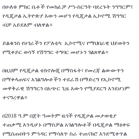
በሁለቱ ምክር ቤቶች የመክፈቻ ሥነ-ስርዓት ባደረጉት ንግግርም፤ 
የዲጂታል ኢትዮጵያ እውን መሆን የዲጂታል ኢኮኖሚ ሽግግር 
ብቻ አይደለም ብለዋል።
ይልቁንስ የሀገራችን የፖለቲካ  ኢኮኖሚና የማህበራዊ ህይወትን 
የሚቀይር ወሳኝ የሽግግር ተግባር መሆኑን ገልጸዋል።
በዚህም የዲጂታል ቴክኖሎጂ በማስፋት፣ የመረጃ ልውውጥን 
በማቀላጠፍና አገልግሎቶችን ተደራሽ በማድረግ የኢኮኖሚ 
መዋቅራዊ ሽግግርን በአጭር ጊዜ እውን የሚያደርግ እንደሆነም 
ተናግረዋል።
በ2018 ዓ.ም በጀት ዓመትም ዜጎች የዲጂታል መታወቂያ 
ተጠቃሚ እንዲሆኑ በማስቻል አገልግሎቶች በዲጂታል ማዕቀፍ 
የሚሰጡበትን ምኅዳር የማሳለጥ ስራ ተጠናክሮ እንደሚቀጥል 