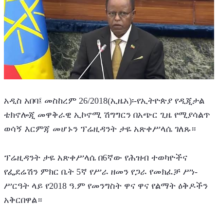
አዲስ አበባ፤ መስከረም 26/2018(ኢዜአ)፡-የኢትዮጵያ የዲጂታል 
ቴክኖሎጂ መዋቅራዊ ኢኮኖሚ ሽግግርን በአጭር ጊዜ የሚያሳልጥ 
ወሳኝ እርምጃ መሆኑን ፕሬዚዳንት ታዬ አጽቀሥላሴ ገለጹ። 
ፕሬዚዳንት ታዬ አጽቀሥላሴ በ6ኛው የሕዝብ ተወካዮችና 
የፌደሬሽን ምክር ቤት 5ኛ የሥራ ዘመን የጋራ የመክፈቻ ሥነ-
ሥርዓት ላይ የ2018 ዓ.ም የመንግስት ዋና ዋና የልማት ዕቅዶችን 
አቅርበዋል።