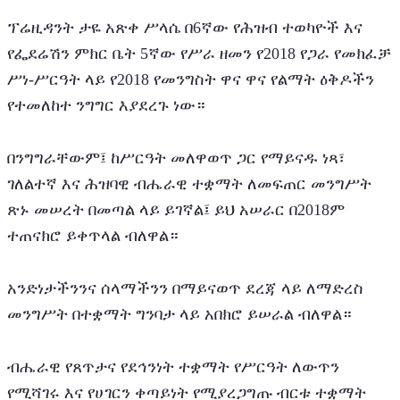
ፕሬዚዳንት ታዬ አጽቀ ሥላሴ በ6ኛው የሕዝብ ተወካዮች እና 
የፌደሬሽን ምክር ቤት 5ኛው የሥራ ዘመን የ2018 የጋራ የመክፈቻ 
ሥነ-ሥርዓት ላይ የ2018 የመንግስት ዋና ዋና የልማት ዕቅዶችን 
የተመለከተ ንግግር እያደረጉ ነው።
በንግግራቸውም፤ ከሥርዓት መለዋወጥ ጋር የማይናዱ ነጻ፣ 
ገለልተኛ እና ሕዝባዊ ብሔራዊ ተቋማት ለመፍጠር መንግሥት 
ጽኑ መሠረት በመጣል ላይ ይገኛል፤ ይህ አሠራር በ2018ም 
ተጠናክሮ ይቀጥላል ብለዋል።
አንድነታችንንና ሰላማችንን በማይናወጥ ደረጃ ላይ ለማድረስ 
መንግሥት በተቋማት ግንባታ ላይ አበክሮ ይሠራል ብለዋል።
ብሔራዊ የጸጥታና የደኅንነት ተቋማት የሥርዓት ለውጥን 
የሚሻገሩ እና የሀገርን ቀጣይነት የሚያረጋግጡ ብርቱ ተቋማት 