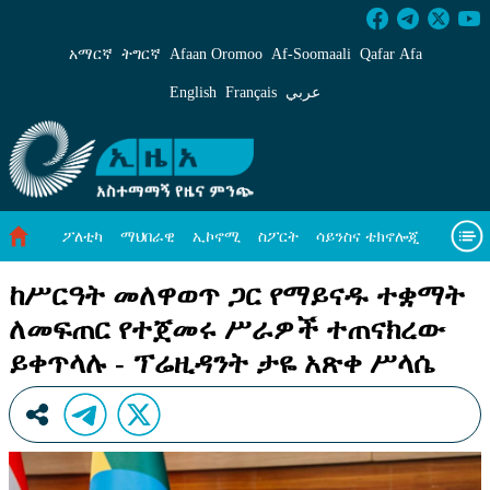
ከሥርዓት መለዋወጥ ጋር የማይናዱ ተቋማት ለመፍጠር የ
አማርኛ
ትግርኛ
Afaan Oromoo
Af‑Soomaali
Qafar Afa
English
Français
عربي
ፖለቲካ
ማህበራዊ
ኢኮኖሚ
ስፖርት
ሳይንስና ቴክኖሎጂ
አካባቢ ጥበቃ
ዓለም አቀፍ ዜናዎች
መጣጥፍ
ቪዲዮዎች
ከሥርዓት መለዋወጥ ጋር የማይናዱ ተቋማት
ለመፍጠር የተጀመሩ ሥራዎች ተጠናክረው
መጽሔት
ስለ እኛ
ይቀጥላሉ - ፕሬዚዳንት ታዬ አጽቀ ሥላሴ