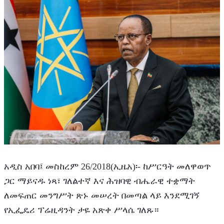
አዲስ አበባ፤ መስከረም 26/2018(ኢዜአ)፡- ከሥርዓት መለዋወጥ 
ጋር ማይናዱ ነጻ፣ ገለልተኛ እና ሕዝባዊ ብሔራዊ ተቋማት 
ለመፍጠር መንግሥት ጽኑ መሠረት በመጣል ላይ እንደሚገኝ 
የኢፌዴሪ ፕሬዚዳንት ታዬ አጽቀ ሥላሴ ገለጹ።